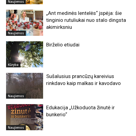
Naujienos
„Ant medinės lentelės“ įspėja: šie
tinginio rutuliukai nuo stalo dingsta
akimirksniu
Naujienos
Birželio etiudai
Kūryba
Sušalusius prancūzų kareivius
rinkdavo kaip malkas ir kavodavo
Naujienos
Edukacija „Užkoduota žinutė ir
bunkerio“
Naujienos