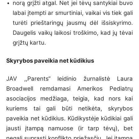
norą grįžti atgal. Net jei tėvų santykiai buvo
labai įtempti ar smurtiniai, vaikai vis tiek gali
turėti prieštaringų jausmų dėl išsiskyrimo.
Daugelis vaikų laikosi troškimo, kad jų tėvai
grįžtų kartu.
Skyrybos paveikia net kūdikius
JAV ,,Parents“ leidinio žurnalistė Laura
Broadwell remdamasi Amerikos Pediatrų
asociacijos medžiaga, teigia, kad nors kai
kuriems tai gali būti netikėta, skyrybos
paveikia net kūdikius. Kūdikystėje kūdikiai gali
jausti įtampą namuose (ir tarp tėvų), bet
negali suprasti konflikto priežasčių. Jei įtampa