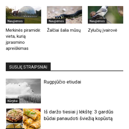
Naujienos
Naujienos
Naujienos
Merkinės piramidė:
Žalčiai šalia mūsų
Zylučių įvairovė
vieta, kurią
įprasmino
apreiškimas
SUSIJĘ STRAIPSNIAI
Rugpjūčio etiudai
Kūryba
Iš daržo tiesiai į lėkštę: 3 gardūs
būdai panaudoti šviežią kopūstą