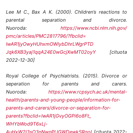
Lee M C., Bax A K. (2000). Children’s reactions to
parental separation and divorce.
Nuoroda:
https://www.ncbi.nlm.nih.gov/
pmc/articles/PMC2817796/?
fbclid=
IwAR1jyOwyHUhxmOWlybDhrLWgrPTD
Jqk6XB3yaj1qqA24E0wGcjXwMT02oy
Y
[cituota
2022-12-30]
Royal College of Psychiatrists. (2015). Divorce or
seperation for parents and carers.
Nuoroda:
https://www.rcpsych.ac.uk/
mental-
health/parents-and-
young-people/information-for-
parents-and-carers/divorce-or-
separation-for-
parents?fbclid=
IwAR1jGvyOGPi6o8Ft_
WHYbWod9T6xLj-
AuHxW2l3sO3nNwnPUGWDewkSRqoI
[cituota 2022-