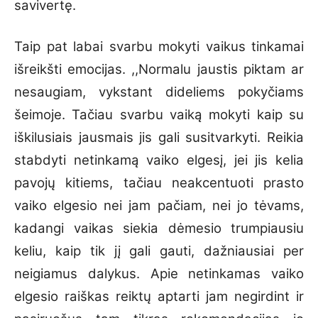
savivertę.
Taip pat labai svarbu mokyti vaikus tinkamai
išreikšti emocijas. ,,Normalu jaustis piktam ar
nesaugiam, vykstant dideliems pokyčiams
šeimoje. Tačiau svarbu vaiką mokyti kaip su
iškilusiais jausmais jis gali susitvarkyti. Reikia
stabdyti netinkamą vaiko elgesį, jei jis kelia
pavojų kitiems, tačiau neakcentuoti prasto
vaiko elgesio nei jam pačiam, nei jo tėvams,
kadangi vaikas siekia dėmesio trumpiausiu
keliu, kaip tik jį gali gauti, dažniausiai per
neigiamus dalykus. Apie netinkamas vaiko
elgesio raiškas reiktų aptarti jam negirdint ir