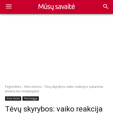
Pagrindinis
Kitos temos
Tėvų skyrybos: vaiko reakcija ir patarimai
tėvams bei mokytojams
Kitos temos
Psichologija
Tėvų skyrybos: vaiko reakcija