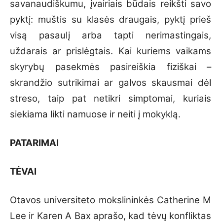
savanaudiškumu, įvairiais būdais reikšti savo
pyktį: muštis su klasės draugais, pyktį prieš
visą pasaulį arba tapti nerimastingais,
uždarais ar prislėgtais. Kai kuriems vaikams
skyrybų pasekmės pasireiškia fiziškai –
skrandžio sutrikimai ar galvos skausmai dėl
streso, taip pat netikri simptomai, kuriais
siekiama likti namuose ir neiti į mokyklą.
PATARIMAI
TĖVAI
Otavos universiteto mokslininkės Catherine M
Lee ir Karen A Bax aprašo, kad tėvų konfliktas