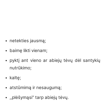
netekties jausmą;
baimę likti vienam;
pyktį ant vieno ar abiejų tėvų dėl santykių
nutrūkimo;
kaltę;
atstūmimą ir nesaugumą;
,,plėšymąsi“ tarp abiejų tėvų.