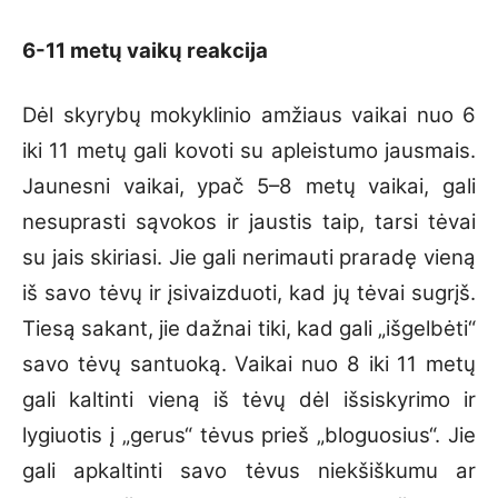
6-11 met
ų vaikų reakcija
Dėl skyrybų mokyklinio amžiaus vaikai nuo 6
iki 11 metų gali kovoti su apleistumo jausmais.
Jaunesni vaikai, ypač 5–8 metų vaikai, gali
nesuprasti sąvokos ir jaustis taip, tarsi tėvai
su jais skiriasi. Jie gali nerimauti praradę vieną
iš savo tėvų ir įsivaizduoti, kad jų tėvai sugrįš.
Tiesą sakant, jie dažnai tiki, kad gali „išgelbėti“
savo tėvų santuoką. Vaikai nuo 8 iki 11 metų
gali kaltinti vieną iš tėvų dėl išsiskyrimo ir
lygiuotis į „gerus“ tėvus prieš „bloguosius“. Jie
gali apkaltinti savo tėvus niekšiškumu ar