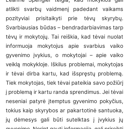
atlikti svarbų vaidmenį padedant vaikams
pozityviai prisitaikyti prie tėvų skyrybų.
Svarbiausias būdas – bendradarbiavimas tarp
tėvų ir mokytojų. Tai reiškia, kad tėvai nuolat
informuoja mokytojus apie svarbius vaiko
gyvenimo įvykius, o mokytojai – apie vaiko
veiklą mokykloje. Iškilus problemai, mokytojas
ir tėvai dirba kartu, kad išspręstų problemą.
Tiek mokytojas, tiek tėvai pateikia savo požiūrį
į problemą ir kartu randa sprendimus. Jei tėvai
neseniai patyrė įtemptus gyvenimo pokyčius,
tokius kaip skyrybos ar pakartotinė santuoka,
jų dėmesys gali būti sutelktas į įvykius jų
gyvenime. Norint gauti informaciją, gali prireikti