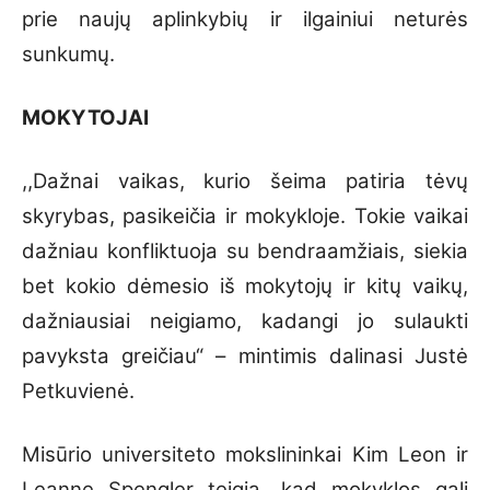
prie naujų aplinkybių ir ilgainiui neturės
sunkumų.
MOKYTOJAI
,,Dažnai vaikas, kurio šeima patiria tėvų
skyrybas, pasikeičia ir mokykloje. Tokie vaikai
dažniau konfliktuoja su bendraamžiais, siekia
bet kokio dėmesio iš mokytojų ir kitų vaikų,
dažniausiai neigiamo, kadangi jo sulaukti
pavyksta greičiau“ – mintimis dalinasi Justė
Petkuvienė.
Misūrio universiteto mokslininkai Kim Leon ir
Leanne Spengler teigia, kad mokyklos gali