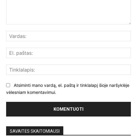
Komentuoti:
Var
El.
paš
Tin
Atsiminti mano vardą, el. paštą ir tinklalapį šioje naršyklėje
vėlesniam komentavimui.
SAVAITĖS SKAITOMIAUSI