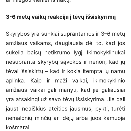
3-6 met
ų vaikų reakcija į tėvų išsiskyrimą
Skyrybos yra sunkiai suprantamos ir 3–6 metų
amžiaus vaikams, daugiausia dėl to, kad jos
sukelia baisų netikrumo lygį. Ikimokyklinukai
nesupranta skyrybų sąvokos ir nenori, kad jų
tėvai išsiskirtų – kad ir kokia įtempta jų namų
aplinka. Kaip ir maži vaikai, ikimokyklinio
amžiaus vaikai gali manyti, kad jie galiausiai
yra atsakingi už savo tėvų išsiskyrimą. Jie gali
jausti neaiškius ateities jausmus, pykti, turėti
nemalonių minčių ar idėjų arba juos kamuoja
košmarai.