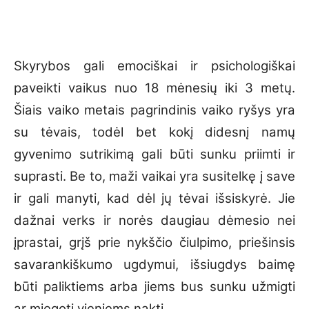
Skyrybos gali emociškai ir psichologiškai
paveikti vaikus nuo 18 mėnesių iki 3 metų.
Šiais vaiko metais pagrindinis vaiko ryšys yra
su tėvais, todėl bet kokį didesnį namų
gyvenimo sutrikimą gali būti sunku priimti ir
suprasti. Be to, maži vaikai yra susitelkę į save
ir gali manyti, kad dėl jų tėvai išsiskyrė. Jie
dažnai verks ir norės daugiau dėmesio nei
įprastai, grįš prie nykščio čiulpimo, priešinsis
savarankiškumo ugdymui, išsiugdys baimę
būti paliktiems arba jiems bus sunku užmigti
ar miegoti vieniems naktį.