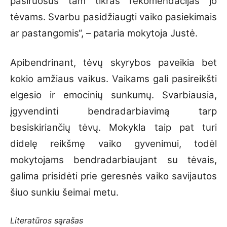
pasiruošus tam tikras rekomendacijas jo
tėvams. Svarbu pasidžiaugti vaiko pasiekimais
ar pastangomis“, – pataria mokytoja Justė.
Apibendrinant, tėvų skyrybos paveikia bet
kokio amžiaus vaikus. Vaikams gali pasireikšti
elgesio ir emocinių sunkumų. Svarbiausia,
įgyvendinti bendradarbiavimą tarp
besiskiriančių tėvų. Mokykla taip pat turi
didelę reikšmę vaiko gyvenimui, todėl
mokytojams bendradarbiaujant su tėvais,
galima prisidėti prie geresnės vaiko savijautos
šiuo sunkiu šeimai metu.
Literatūros sąrašas