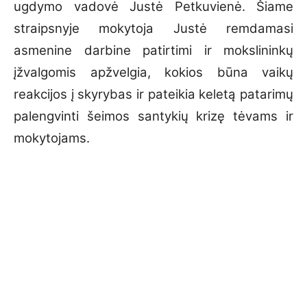
ugdymo vadovė Justė Petkuvienė. Šiame
straipsnyje mokytoja Justė remdamasi
asmenine darbine patirtimi ir mokslininkų
įžvalgomis apžvelgia, kokios būna vaikų
reakcijos į skyrybas ir pateikia keletą patarimų
palengvinti šeimos santykių krizę tėvams ir
mokytojams.