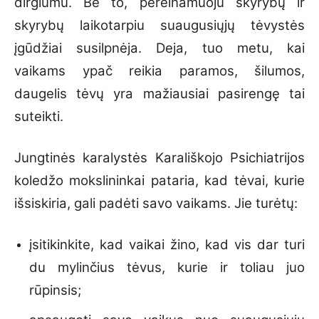
dirglumu. Be to, pereinamuoju skyrybų ir
skyrybų laikotarpiu suaugusiųjų tėvystės
įgūdžiai susilpnėja. Deja, tuo metu, kai
vaikams ypač reikia paramos, šilumos,
daugelis tėvų yra mažiausiai pasirengę tai
suteikti.
Jungtinės karalystės Karališkojo Psichiatrijos
koledžo mokslininkai pataria, kad tėvai, kurie
išsiskiria, gali padėti savo vaikams. Jie turėtų:
įsitikinkite, kad vaikai žino, kad vis dar turi
du mylinčius tėvus, kurie ir toliau juo
rūpinsis;