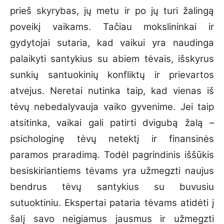
prieš skyrybas, jų metu ir po jų turi žalingą
poveikį vaikams. Tačiau mokslininkai ir
gydytojai sutaria, kad vaikui yra naudinga
palaikyti santykius su abiem tėvais, išskyrus
sunkių santuokinių konfliktų ir prievartos
atvejus. Neretai nutinka taip, kad vienas iš
tėvų nebedalyvauja vaiko gyvenime. Jei taip
atsitinka, vaikai gali patirti dvigubą žalą –
psichologinę tėvų netektį ir finansinės
paramos praradimą. Todėl pagrindinis iššūkis
besiskiriantiems tėvams yra užmegzti naujus
bendrus tėvų santykius su buvusiu
sutuoktiniu. Ekspertai pataria tėvams atidėti į
šalį savo neigiamus jausmus ir užmegzti