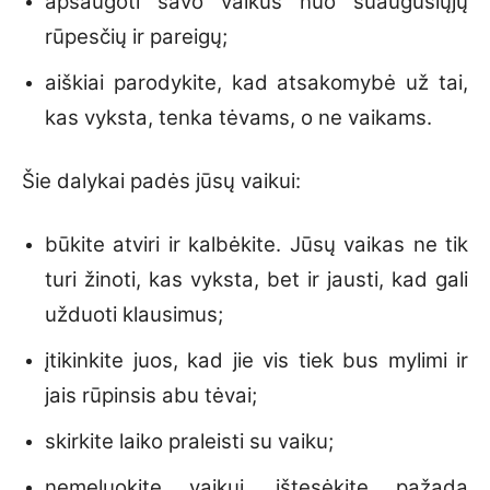
apsaugoti savo vaikus nuo suaugusiųjų
rūpesčių ir pareigų;
aiškiai parodykite, kad atsakomybė už tai,
kas vyksta, tenka tėvams, o ne vaikams.
Šie dalykai padės jūsų vaikui:
būkite atviri ir kalbėkite. Jūsų vaikas ne tik
turi žinoti, kas vyksta, bet ir jausti, kad gali
užduoti klausimus;
įtikinkite juos, kad jie vis tiek bus mylimi ir
jais rūpinsis abu tėvai;
skirkite laiko praleisti su vaiku;
nemeluokite vaikui, ištesėkite pažadą