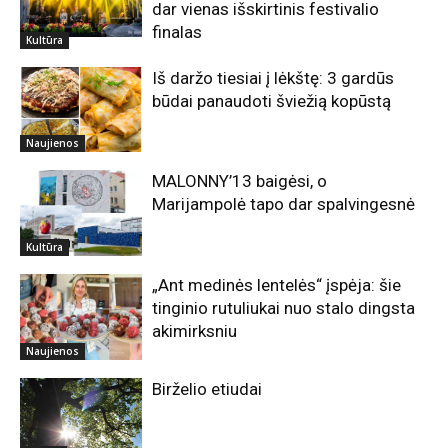
dar vienas išskirtinis festivalio
finalas
Kultūra
Iš daržo tiesiai į lėkštę: 3 gardūs
būdai panaudoti šviežią kopūstą
Naujienos
MALONNY’13 baigėsi, o
Marijampolė tapo dar spalvingesnė
Kultūra
„Ant medinės lentelės“ įspėja: šie
tinginio rutuliukai nuo stalo dingsta
akimirksniu
Naujienos
Birželio etiudai