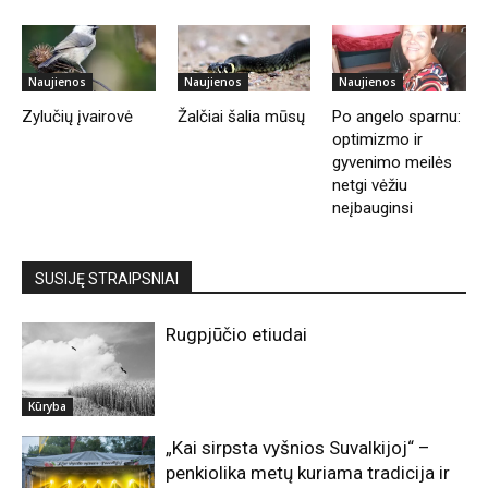
Naujienos
Naujienos
Naujienos
Zylučių įvairovė
Žalčiai šalia mūsų
Po angelo sparnu:
optimizmo ir
gyvenimo meilės
netgi vėžiu
neįbauginsi
SUSIJĘ STRAIPSNIAI
Rugpjūčio etiudai
Kūryba
„Kai sirpsta vyšnios Suvalkijoj“ –
penkiolika metų kuriama tradicija ir