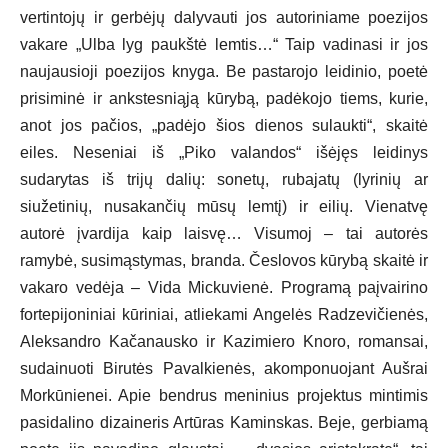
vertintojų ir gerbėjų dalyvauti jos autoriniame poezijos
vakare „Ulba lyg paukštė lemtis…“ Taip vadinasi ir jos
naujausioji poezijos knyga. Be pastarojo leidinio, poetė
prisiminė ir ankstesniąją kūrybą, padėkojo tiems, kurie,
anot jos pačios, „padėjo šios dienos sulaukti“, skaitė
eiles. Neseniai iš „Piko valandos“ išėjęs leidinys
sudarytas iš trijų dalių: sonetų, rubajatų (lyrinių ar
siužetinių, nusakančių mūsų lemtį) ir eilių. Vienatvę
autorė įvardija kaip laisvę… Visumoj – tai autorės
ramybė, susimąstymas, branda. Česlovos kūrybą skaitė ir
vakaro vedėja – Vida Mickuvienė. Programą paįvairino
fortepijoniniai kūriniai, atliekami Angelės Radzevičienės,
Aleksandro Kačanausko ir Kazimiero Knoro, romansai,
sudainuoti Birutės Pavalkienės, akomponuojant Aušrai
Morkūnienei. Apie bendrus meninius projektus mintimis
pasidalino dizaineris Artūras Kaminskas. Beje, gerbiamą