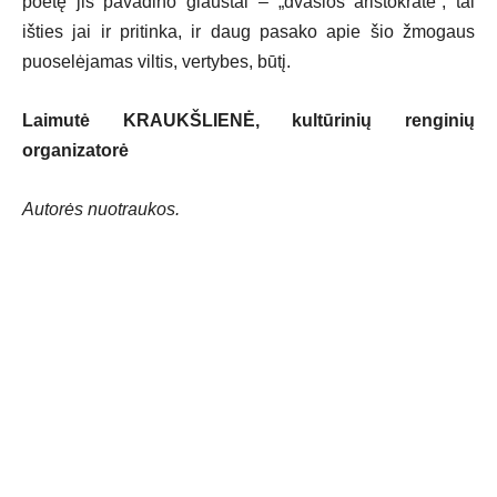
poetę jis pavadino glaustai – „dvasios aristokrate“, tai
išties jai ir pritinka, ir daug pasako apie šio žmogaus
puoselėjamas viltis, vertybes, būtį.
Laimutė KRAUKŠLIENĖ, kultūrinių renginių
organizatorė
Autorės nuotraukos.