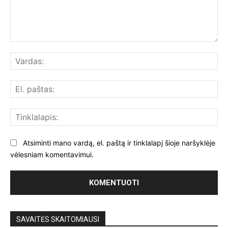
Komentuoti:
Var
El.
paš
Tin
Atsiminti mano vardą, el. paštą ir tinklalapį šioje naršyklėje
vėlesniam komentavimui.
SAVAITĖS SKAITOMIAUSI