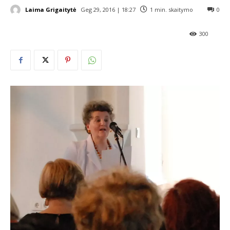
Laima Grigaitytė
Geg 29, 2016 | 18:27
1
min. skaitymo
0
300