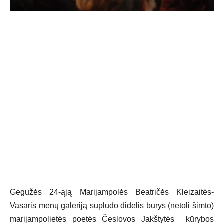
Gegužės 24-ąją Marijampolės Beatričės Kleizaitės-
Vasaris menų galeriją suplūdo didelis būrys (netoli šimto)
marijampolietės poetės Česlovos Jakštytės kūrybos