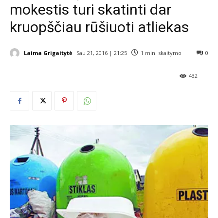
mokestis turi skatinti dar
kruopščiau rūšiuoti atliekas
Laima Grigaitytė
Sau 21, 2016 | 21:25
1
min. skaitymo
0
432