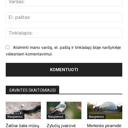
El.
paš
Tin
Atsiminti mano vardą, el. paštą ir tinklalapį šioje naršyklėje
vėlesniam komentavimui.
SAVAITĖS SKAITOMIAUSI
Naujienos
Naujienos
Naujienos
Žalčiai šalia mūsų
Zylučių įvairovė
Merkinės piramidė: