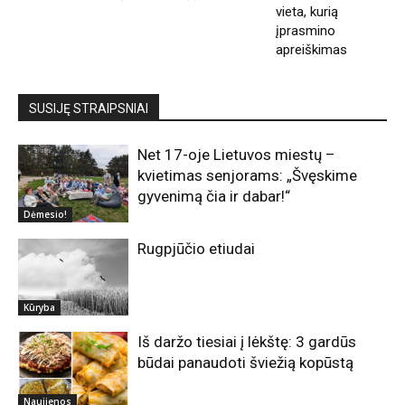
vieta, kurią
įprasmino
apreiškimas
SUSIJĘ STRAIPSNIAI
Net 17-oje Lietuvos miestų –
kvietimas senjorams: „Švęskime
gyvenimą čia ir dabar!“
Dėmesio!
Rugpjūčio etiudai
Kūryba
Iš daržo tiesiai į lėkštę: 3 gardūs
būdai panaudoti šviežią kopūstą
Naujienos