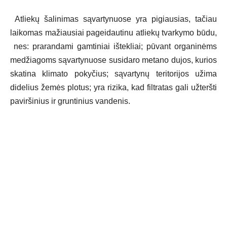
Atliekų šalinimas sąvartynuose yra pigiausias, tačiau
laikomas mažiausiai pageidautinu atliekų tvarkymo būdu,
nes: prarandami gamtiniai ištekliai; pūvant organinėms
medžiagoms sąvartynuose susidaro metano dujos, kurios
skatina klimato pokyčius; sąvartynų teritorijos užima
didelius žemės plotus; yra rizika, kad filtratas gali užteršti
paviršinius ir gruntinius vandenis.