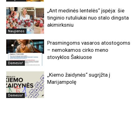
„Ant medinės lentelės“ įspėja: šie
tinginio rutuliukai nuo stalo dingsta
akimirksniu
Naujienos
Prasmingoms vasaros atostogoms
– nemokamos cirko meno
stovyklos Šakiuose
Dėmesio!
„Kiemo žaidynės“ sugrįžta į
Marijampolę
Dėmesio!