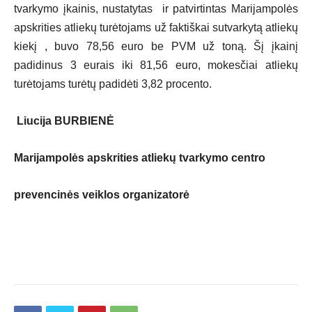
tvarkymo įkainis, nustatytas ir patvirtintas Marijampolės
apskrities atliekų turėtojams už faktiškai sutvarkytą atliekų
kiekį , buvo 78,56 euro be PVM už toną. Šį įkainį
padidinus 3 eurais iki 81,56 euro, mokesčiai atliekų
turėtojams turėtų padidėti 3,82 procento.
Liucija BURBIENĖ
Marijampolės apskrities atliekų tvarkymo centro
prevencinės veiklos organizatorė