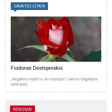
SAVAITĖS CITATA
Fiodoras Dostojevskis
„Negalima mylėti to, ko nepažįsti.“ Laimos Grigaitytės
nuotrauka.
RENGINIAI