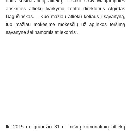
dalis susidarančių atliekų, – sako UAB Marijampolės
apskrities atliekų tvarkymo centro direktorius Algirdas
Bagušinskas. – Kuo mažiau atliekų keliaus į sąvartyną,
tuo mažiau mokėsime mokesčių už aplinkos teršimą
sąvartyne šalinamomis atliekomis“.
Iki 2015 m. gruodžio 31 d. mišrių komunalinių atliekų