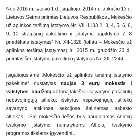
Nuo 2016 m. sausio 1 d. įsigaliojo 2014 m. lapkričio 13 d.
Lietuvos Seimo priimtas Lietuvos Respublikos „ Mokesčio
už aplinkos teršimą įstatymo Nr. VIII-1183 2, 3, 4, 5, 6, 8,
9, 10 straipsnių pakeitimo ir įstatymo papildymo 7, 8
priedėliais įstatymas“ Nr. XII-1328 (toliau – Mokesčio už
aplinkos teršimą įstatymas) ir 2015 m. gruodžio 23 d.
priimtas šio įstatymo pakeitimo įstatymas Nr. XII- 2244.
Įsigaliojusiame „Mokesčio už aplinkos teršimą įstatymo
pakeitime“ nustatytas
naujas 3 eurų mokestis į
valstybės biudžetą
už toną faktiškai sąvartyne pašalintų
nepavojingųjų atliekų, išskyrus nepavojingųjų atliekų
sąvartyno atskirose sekcijose šalinamas asbesto
atliekas. Šio mokesčio lėšos bus naudojamos Atliekų
tvarkymo įstatyme numatytiems Atliekų tvarkymo
programos tikslams įgyvendinti.