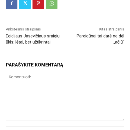
Ankstesnis straipsnis
Kitas straipsnis
Egidijaus Jasevičiaus sraigių
Pareigūnai tai darė ne dėl
ūkis: lėtai, bet užtikrintai
„ačiū“
PARAŠYKITE KOMENTARĄ
Komentuoti:
Var