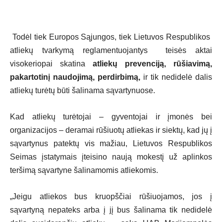
Todėl tiek Europos Sąjungos, tiek Lietuvos Respublikos
atliekų tvarkymą reglamentuojantys teisės aktai
visokeriopai skatina
atliekų prevenciją, rūšiavimą,
pakartotinį naudojimą, perdirbimą,
ir tik nedidelė dalis
atliekų turėtų būti šalinama sąvartynuose.
Kad atliekų turėtojai – gyventojai ir įmonės bei
organizacijos – deramai rūšiuotų atliekas ir siektų, kad jų į
sąvartynus patektų vis mažiau, Lietuvos Respublikos
Seimas įstatymais įteisino naują mokestį už aplinkos
teršimą sąvartyne šalinamomis atliekomis.
„Jeigu atliekos bus kruopščiai rūšiuojamos, jos į
sąvartyną nepateks arba į jį bus šalinama tik nedidelė