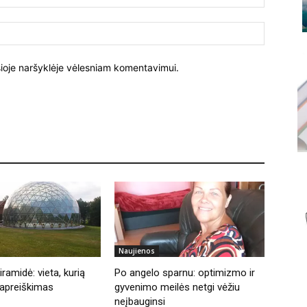
paštas:
Tinklalapi
į šioje naršyklėje vėlesniam komentavimui.
Naujienos
ramidė: vieta, kurią
Po angelo sparnu: optimizmo ir
apreiškimas
gyvenimo meilės netgi vėžiu
neįbauginsi