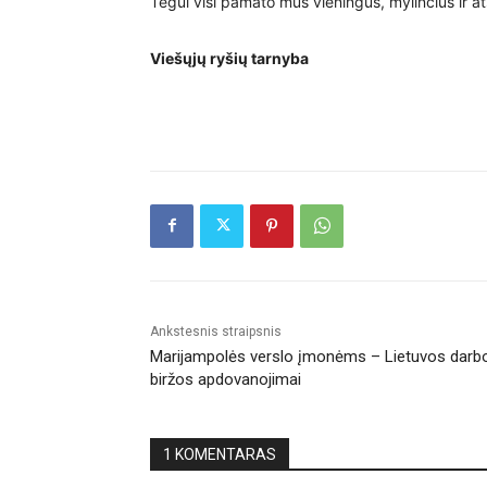
Tegul visi pamato mus vieningus, mylinčius ir a
Viešųjų ryšių tarnyba
Ankstesnis straipsnis
Marijampolės verslo įmonėms – Lietuvos darb
biržos apdovanojimai
1 KOMENTARAS