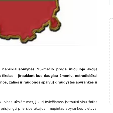
s nepriklausomybės 25-mečio proga inicijuoja akciją
s tikslas – įtraukiant kuo daugiau žmonių, netradiciškai
tonos, žalios ir raudonos spalvų) draugystės apyrankes ir
pinas užsiėmimas, į kurį kviečiamos įsitraukti visų šalies
isijungti prie šios akcijos ir nupintas apyrankes Lietuvai