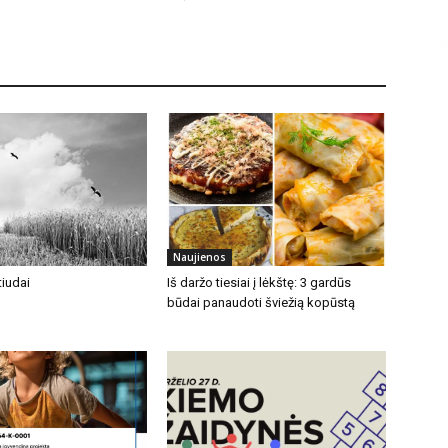
Naujienos
iudai
Iš daržo tiesiai į lėkštę: 3 gardūs
būdai panaudoti šviežią kopūstą