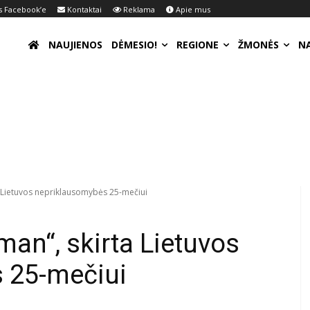
 Facebook’e
Kontaktai
Reklama
Apie mus
NAUJIENOS
DĖMESIO!
REGIONE
ŽMONĖS
N
rta Lietuvos nepriklausomybės 25-mečiui
 man“, skirta Lietuvos
 25-mečiui