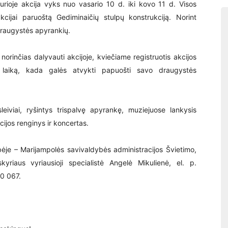
, kurioje akcija vyks nuo vasario 10 d. iki kovo 11 d. Visos
cijai paruoštą Gediminaičių stulpų konstrukciją. Norint
 draugystės apyrankių.
norinčias dalyvauti akcijoje, kviečiame registruotis akcijos
 laiką, kada galės atvykti papuošti savo draugystės
iviai, ryšintys trispalvę apyrankę, muziejuose lankysis
ijos renginys ir koncertas.
bėje – Marijampolės savivaldybės administracijos Švietimo,
yriaus vyriausioji specialistė Angelė Mikulienė, el. p.
90 067.