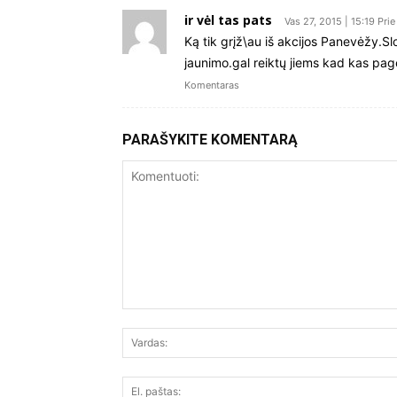
ir vėl tas pats
Vas 27, 2015 | 15:19 Prie
Ką tik grįž\au iš akcijos Panevėžy.Sl
jaunimo.gal reiktų jiems kad kas pa
Komentaras
PARAŠYKITE KOMENTARĄ
Komentuoti: