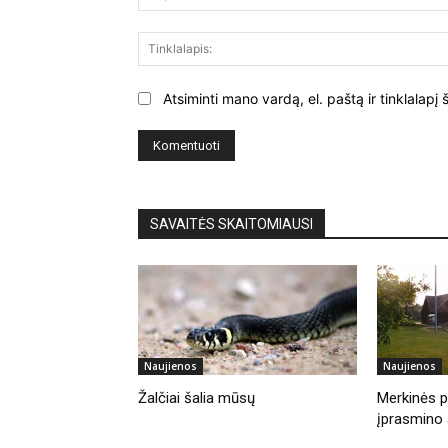
Atsiminti mano vardą, el. paštą ir tinklalap
SAVAITĖS SKAITOMIAUSI
Naujienos
Naujienos
Žalčiai šalia mūsų
Merkinės pi
įprasmino 