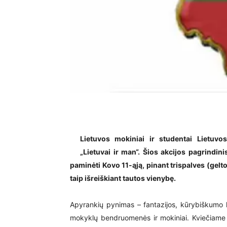
Lietuvos mokiniai ir studentai Lietuvo
„Lietuvai ir man“. Šios akcijos pagrindini
paminėti Kovo 11-ąją, pinant trispalves (gel
taip išreiškiant tautos vienybę.
Apyrankių pynimas – fantazijos, kūrybiškumo ku
mokyklų bendruomenės ir mokiniai. Kviečiame pr