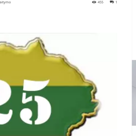
aitymo
455
1