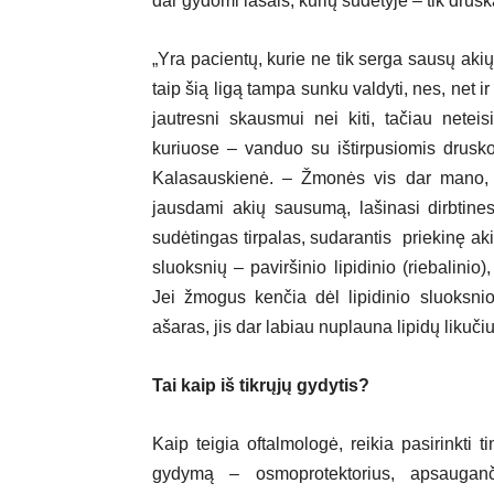
dar gydomi lašais, kurių sudėtyje – tik drusk
„Yra pacientų, kurie ne tik serga sausų aki
taip šią ligą tampa sunku valdyti, nes, net i
jautresni skausmui nei kiti, tačiau netei
kuriuose – vanduo su ištirpusiomis druskom
Kalasauskienė. – Žmonės vis dar mano, k
jausdami akių sausumą, lašinasi dirbtine
sudėtingas tirpalas, sudarantis priekinę aki
sluoksnių – paviršinio lipidinio (riebalinio)
Jei žmogus kenčia dėl lipidinio sluoksn
ašaras, jis dar labiau nuplauna lipidų likuči
Tai kaip iš tikrųjų gydytis?
Kaip teigia oftalmologė, reikia pasirinkti t
gydymą – osmoprotektorius, apsauganč