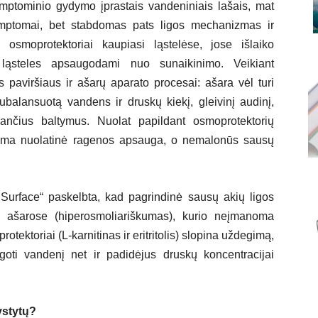
imptominio gydymo įprastais vandeniniais lašais, mat
imptomai, bet stabdomas pats ligos mechanizmas ir
osmoprotektoriai kaupiasi ląstelėse, jose išlaiko
p ląsteles apsaugodami nuo sunaikinimo. Veikiant
es paviršiaus ir ašarų aparato procesai: ašara vėl turi
balansuotą vandens ir druskų kiekį, gleivinį audinį,
ančius baltymus. Nuolat papildant osmoprotektorių
nama nuolatinė ragenos apsauga, o nemalonūs sausų
Surface“ paskelbta, kad pagrindinė sausų akių ligos
is ašarose (hiperosmoliariškumas), kurio neįmanoma
rotektoriai (L-karnitinas ir eritritolis) slopina uždegimą,
oti vandenį net ir padidėjus druskų koncentracijai
ystytų?