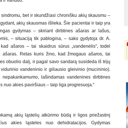
a ir vanduo.
ų sindromu, bet ir skundžiasi chronišku akių skausmu –
r gydant, akių skausmas išlieka. Šie pacientai ir taip yra
singas gydymas – skiriant dirbtines ašaras ar lašus,
is, – situaciją tik pablogina, – sako gydytoja dr. A.
ad ašaros – tai skaidrus sūrus „vandenėlis“, todėl
s ašaras. Retas kuris žino, kad žmogaus ašaros, tai
es obuolio dalį, ir pagal savo sandarą susideda iš trijų
, vidurinio vandeninio ir giliausio gleivinio (mucininio).
io nepakankamumo, lašindamas vandenines dirbtines
us nuo akies paviršiaus – taip liga progresuoja.“
inkamą akių ląstelių atkūrimo būdą ir ligos priežastinį
ius akies ląsteles nuo dehidratacijos. Gydymas