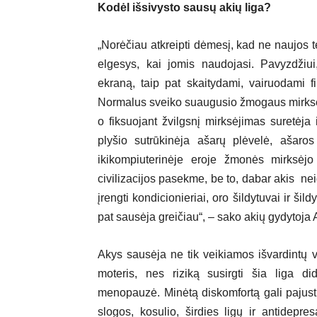
Kodėl išsivysto sausų akių liga?
„Norėčiau atkreipti dėmesį, kad ne naujos
elgesys, kai jomis naudojasi. Pavyzdžiui
ekraną, taip pat skaitydami, vairuodami f
Normalus sveiko suaugusio žmogaus mirksėji
o fiksuojant žvilgsnį mirksėjimas suretėja 
plyšio sutrūkinėja ašarų plėvelė, ašaro
ikikompiuterinėje eroje žmonės mirksėj
civilizacijos pasekme, be to, dabar akis neig
įrengti kondicionieriai, oro šildytuvai ir š
pat sausėja greičiau“, – sako akių gydytoja
Akys sausėja ne tik veikiamos išvardintų 
moteris, nes riziką susirgti šia liga d
menopauzė. Minėtą diskomfortą gali pajusti 
slogos, kosulio, širdies ligų ir antidep