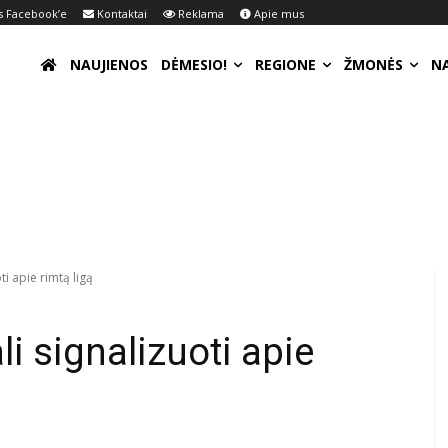
 Facebook’e
Kontaktai
Reklama
Apie mus
NAUJIENOS
DĖMESIO!
REGIONE
ŽMONĖS
N
ti apie rimtą ligą
i signalizuoti apie