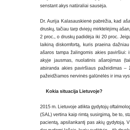
senstant akys natūraliai sausėja.
Dr. Aurija Kalasauskienė pabrėžia, kad aša
druskų, tačiau tarp dviejų mirktelėjimų aša
2 proc., o druskų padidėja iki 20 proc. Jei
laikiną diskomfortą, kuris praeina dažniau
ašaros tampa žalingomis akies paviršiui: 
akyje jausmas, nuolatinis ašarojimas (t
atsiranda akies paviršiaus pažeidimas – ž
pažeidžiamos nervinės galūnėlės ir ima vyst
Kokia situacija Lietuvoje?
2015 m. Lietuvoje atlikta gydytojų oftalmolo
(SAL) vertina kaip rimtą susirgimą, be to, s
pacientą, apsilankantį pas akių gydytoją. V