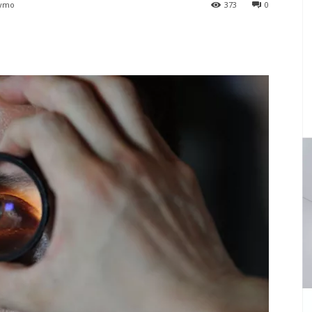
tymo
373
0