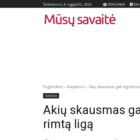
RENGINIAI
Mes
Šeštadienis, 8 rugpjūčio, 2026
Pagrindinis
Naujienos
Akių skausmas gali signalizuo
Sveikata
Akių skausmas gal
rimtą ligą