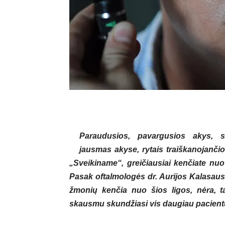
Paraudusios, pavargusios akys, sk
jausmas akyse, rytais traiškanojanči
„Sveikiname“, greičiausiai kenčiate nuo
Pasak oftalmologės dr. Aurijos Kalasausk
žmonių kenčia nuo šios ligos, nėra, t
skausmu skundžiasi vis daugiau pacient