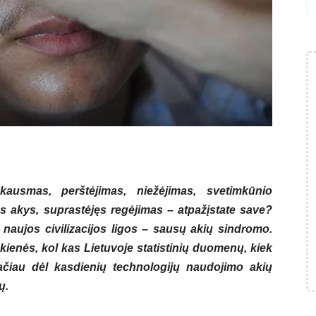
ausmas, perštėjimas, niežėjimas, svetimkūnio
os akys, suprastėjęs regėjimas – atpažįstate save?
 naujos civilizacijos ligos – sausų akių sindromo.
ienės, kol kas Lietuvoje statistinių duomenų, kiek
ačiau dėl kasdienių technologijų naudojimo akių
ų.