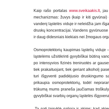
Kaip rašo portalas
www.sveikaakis.lt
, jau
mechanizmas: žuvys (kaip ir kiti gyvūnai)
vandenį ląstelės viduje ir neleidžia jam išg
druskų koncentracijai. Vandens gyvūnuose y
ir daug didesniais kiekiais nei žmogaus or
Osmoprotektorių kaupimas ląstelių viduje 
ląstelėms užsitikrinti gyvybiškai būtiną van
po intensyvios fizinės treniruotės ar gause
tiek prakaituojant, tiek geriant alkoholį pa
turi išgyventi padidėjusio druskingumo s
prikaupia osmoprotektorių, todėl neprar
trūkumą mums praneša jaučiamas troškulys
gyvybiškai svarbių organų ląstelės išgyvena
„Ta pati taisyklė galioja ir akims: kad akie