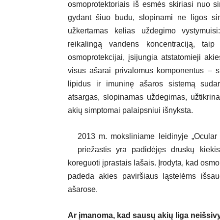
osmoprotektoriais iš esmės skiriasi nuo s
gydant šiuo būdu, slopinami ne ligos s
užkertamas kelias uždegimo vystymuisi: 
reikalingą vandens koncentraciją, tai
osmoprotekcijai, įsijungia atstatomieji aki
visus ašarai privalomus komponentus – su
lipidus ir imuninę ašaros sistemą sudar
atsargas, slopinamas uždegimas, užtikri
akių simptomai palaipsniui išnyksta.
2013 m. moksliniame leidinyje „Ocular 
priežastis yra padidėjęs druskų kiek
koreguoti įprastais lašais. Įrodyta, kad osmop
padeda akies paviršiaus ląstelėms išsaug
ašarose.
Ar įmanoma, kad sausų akių liga neišsiv