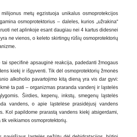
 milijonus metų egzistuoja unikalus osmoprotekcijos
 gamina osmoprotektorius – daleles, kurios „užrakina“
aruoti net aplinkoje esant daugiau nei 4 kartus didesnei
ra ne vienos, o keleto skirtingų rūšių osmoprotektorių
ganizme.
– tai specifinė apsauginė reakcija, padedanti žmogaus
dens kiekį ir išgyventi. Tik dėl osmoprotektorių žmonės
snio alkoholio pavartojimo kitą dieną yra vis dar gyvi:
sekmė ta pati – organizmas praranda vandenį ir ląstelės
ąlygomis. Širdies, kepenų, inkstų, smegenų ląstelės
anda vandens, o apie ląstelėse prasidėjusį vandens
. Kol papildome prarastą vandens kiekį atsigerdami,
 tik veikiamos osmoprotektorių.
s paviršiaus ląstelės nežūtų dėl dehidratacijos, būtini