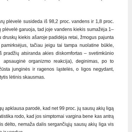
rų plėvelė susideda iš 98,2 proc. vandens ir 1,8 proc.
rų plėvelė garuoja, tad joje vandens kiekis sumažėja 1–
gu druskų kiekis ašaroje padidėja retai, žmogus pajunta
 pamirksėjus, tačiau jeigu tai tampa nuolatine būkle,
iš pradžių atsiranda akies diskomfortas – svetimkūnio
ai apsauginė organizmo reakcija), deginimas, po to
ūsta junginės ir ragenos ląstelės, o ligos negydant,
ytis lėtinis skausmas.
gų apklausa parodė, kad net 99 proc. jų sausų akių ligą
tatistika rodo, kad jos simptomai vargina bene kas antrą
is dėlto, nemaža dalis sergančiųjų sausų akių liga vis