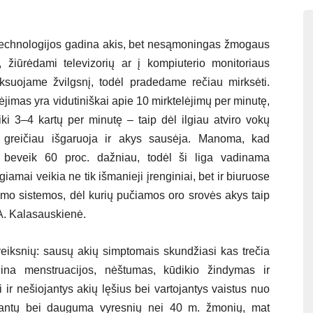
 technologijos gadina akis, bet nesąmoningas žmogaus
, žiūrėdami televizorių ar į kompiuterio monitoriaus
iksuojame žvilgsnį, todėl pradedame rečiau mirksėti.
mas yra vidutiniškai apie 10 mirktelėjimų per minutę,
iki 3–4 kartų per minutę – taip dėl ilgiau atviro vokų
s greičiau išgaruoja ir akys sausėja. Manoma, kad
o beveik 60 proc. dažniau, todėl ši liga vadinama
iamai veikia ne tik išmanieji įrenginiai, bet ir biuruose
ildymo sistemos, dėl kurių pučiamos oro srovės akys taip
 A. Kalasauskienė.
veiksnių: sausų akių simptomais skundžiasi kas trečia
idina menstruacijos, nėštumas, kūdikio žindymas ir
ir nešiojantys akių lęšius bei vartojantys vaistus nuo
resantų bei dauguma vyresnių nei 40 m. žmonių, mat