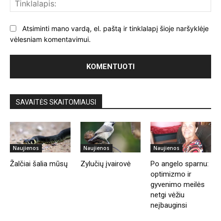
Tin
Atsiminti mano vardą, el. paštą ir tinklalapį šioje naršyklėje
vėlesniam komentavimui.
SAVAITĖS SKAITOMIAUSI
Naujienos
Naujienos
Naujienos
Žalčiai šalia mūsų
Zylučių įvairovė
Po angelo sparnu:
optimizmo ir
gyvenimo meilės
netgi vėžiu
neįbauginsi