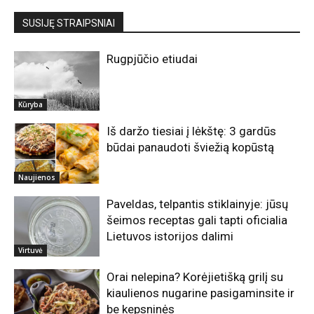
SUSIJĘ STRAIPSNIAI
Rugpjūčio etiudai
Kūryba
Iš daržo tiesiai į lėkštę: 3 gardūs
būdai panaudoti šviežią kopūstą
Naujienos
Paveldas, telpantis stiklainyje: jūsų
šeimos receptas gali tapti oficialia
Lietuvos istorijos dalimi
Virtuvė
Orai nelepina? Korėjietišką grilį su
kiaulienos nugarine pasigaminsite ir