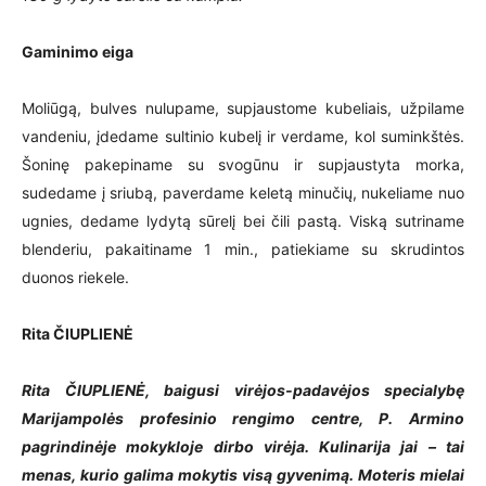
Gaminimo eiga
Moliūgą, bulves nulupame, supjaustome kubeliais, užpilame
vandeniu, įdedame sultinio kubelį ir verdame, kol suminkštės.
Šoninę pakepiname su svogūnu ir supjaustyta morka,
sudedame į sriubą, paverdame keletą minučių, nukeliame nuo
ugnies, dedame lydytą sūrelį bei čili pastą. Viską sutriname
blenderiu, pakaitiname 1 min., patiekiame su skrudintos
duonos riekele.
Rita ČIUPLIENĖ
Rita ČIUPLIENĖ, baigusi virėjos-padavėjos specialybę
Marijampolės profesinio rengimo centre, P. Armino
pagrindinėje mokykloje dirbo virėja. Kulinarija jai – tai
menas, kurio galima mokytis visą gyvenimą. Moteris mielai