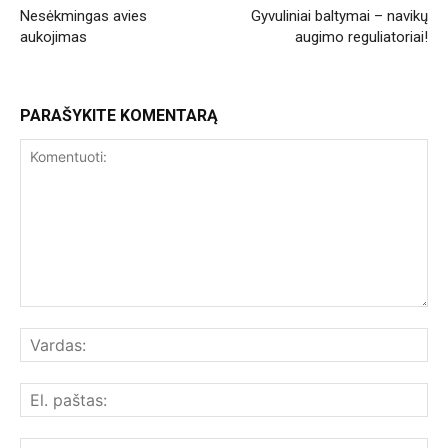
Ankstesnis straipsnis
Kitas straipsnis
Nesėkmingas avies
Gyvuliniai baltymai – navikų
aukojimas
augimo reguliatoriai!
PARAŠYKITE KOMENTARĄ
Komentuoti:
Var
El.
paš