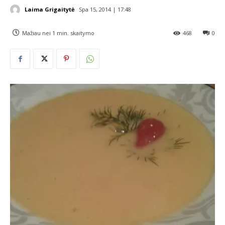
Laima Grigaitytė
Spa 15, 2014 | 17:48
Mažiau nei 1
min. skaitymo
468
0