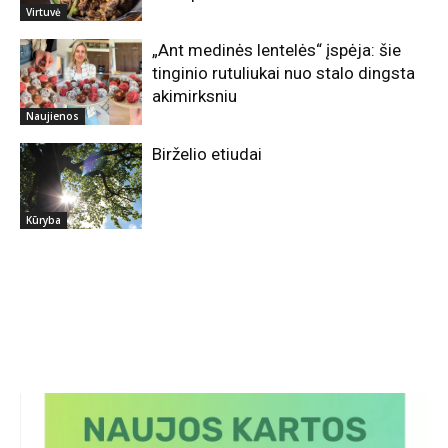
be kepsninės
Virtuvė
„Ant medinės lentelės“ įspėja: šie
tinginio rutuliukai nuo stalo dingsta
akimirksniu
Naujienos
Birželio etiudai
Kūryba