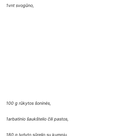
1vnt svogūno,
100 g rūkytos šoninės,
1arbatinio šaukštelio čili pastos,
180 g lydyto sūrelio su kumpiu.