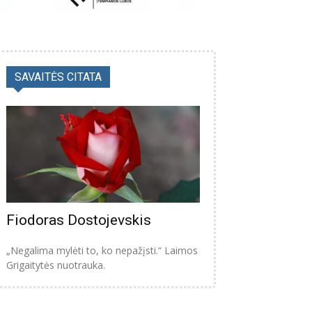
SAVAITĖS CITATA
Fiodoras Dostojevskis
„Negalima mylėti to, ko nepažįsti.“ Laimos
Grigaitytės nuotrauka.
s: