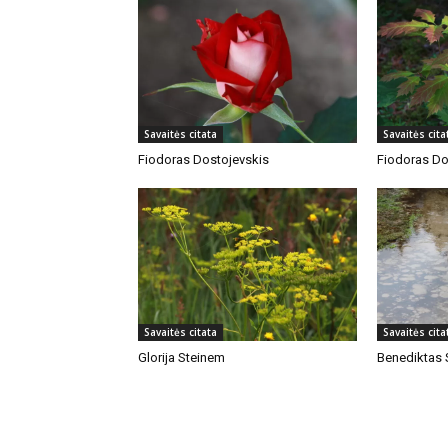
Savaitės citata
Savaitės cita
Fiodoras Dostojevskis
Fiodoras Do
Savaitės citata
Savaitės cita
Glorija Steinem
Benediktas 