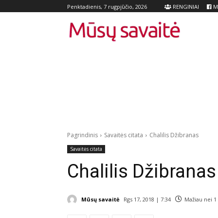
RENGINIAI
Me
Penktadienis, 7 rugpjūčio, 2026
Pagrindinis
Savaitės citata
Chalilis Džibranas
Savaitės citata
Chalilis Džibranas
Mūsų savaitė
Rgs 17, 2018 | 7:34
Mažiau nei 1