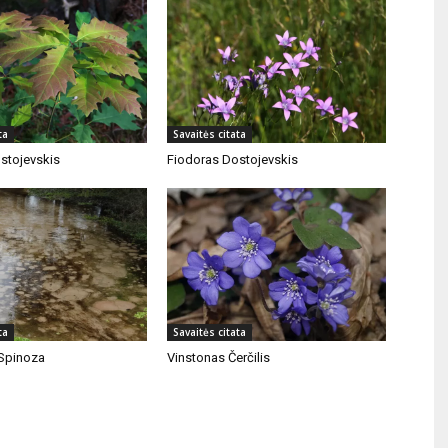
ta
Savaitės citata
stojevskis
Fiodoras Dostojevskis
ta
Savaitės citata
Spinoza
Vinstonas Čerčilis