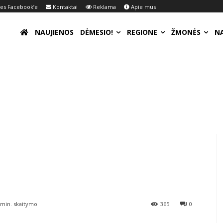
s Facebook’e
Kontaktai
Reklama
Apie mus
NAUJIENOS
DĖMESIO!
REGIONE
ŽMONĖS
N
min. skaitymo
365
0