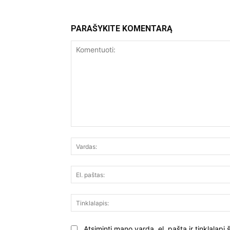
PARAŠYKITE KOMENTARĄ
Komentuoti:
Atsiminti mano vardą, el. paštą ir tinklalap