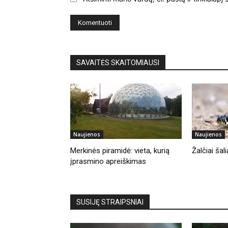
SAVAITĖS SKAITOMIAUSI
Naujienos
Naujienos
Merkinės piramidė: vieta, kurią
Žalčiai ša
įprasmino apreiškimas
SUSIJĘ STRAIPSNIAI