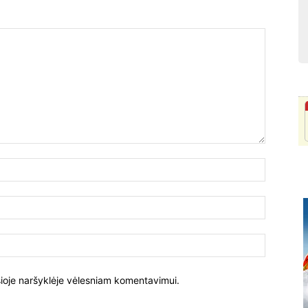
Vardas:
El.
paštas:
Tinklalapi
į šioje naršyklėje vėlesniam komentavimui.