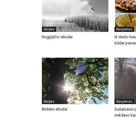
Kūryba
Naujienos
Rugpjūčio etiudai
Iš daržo ties
būdai panau
Kūryba
Naujienos
Birželio etiudai
Sušalusius 
rinkdavo ka