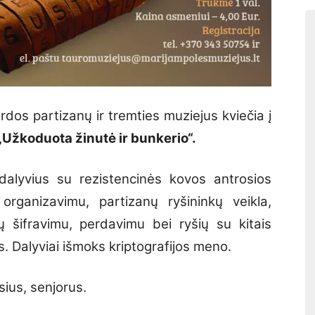
rdos partizanų ir tremties muziejus kviečia į
Užkoduota žinutė ir bunkerio“.
alyvius su rezistencinės kovos antrosios
 organizavimu, partizanų ryšininkų veikla,
ų šifravimu, perdavimu bei ryšių su kitais
s. Dalyviai išmoks kriptografijos meno.
ius, senjorus.