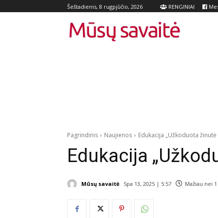
RENGINIAI
Mes
Šeštadienis, 8 rugpjūčio, 2026
Pagrindinis
Naujienos
Edukacija „Užkoduota žinutė 
Edukacija „Užkodu
Mūsų savaitė
Spa 13, 2025 | 5:57
Mažiau nei 1