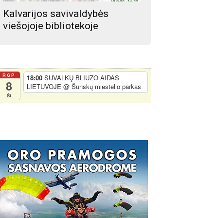
Kalvarijos savivaldybės
viešojoje bibliotekoje
RGP
18:00
SUVALKŲ BLIUZO AIDAS
8
LIETUVOJE
@ Šunskų miestelio parkas
Št
s: