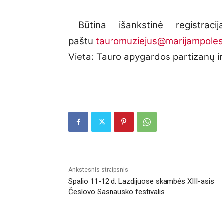
Būtina išankstinė registr
paštu
tauromuziejus@
marijampoles
Vieta: Tauro apygardos partizanų ir
Ankstesnis straipsnis
Spalio 11-12 d. Lazdijuose skambės XIII-asis
Česlovo Sasnausko festivalis