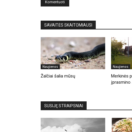
SAVAITĖS SKAITOMIAUSI
Naujienos
Naujienos
Žalčiai šalia mūsų
Merkinės pi
įprasmino 
SUSIJĘ STRAIPSNIAI