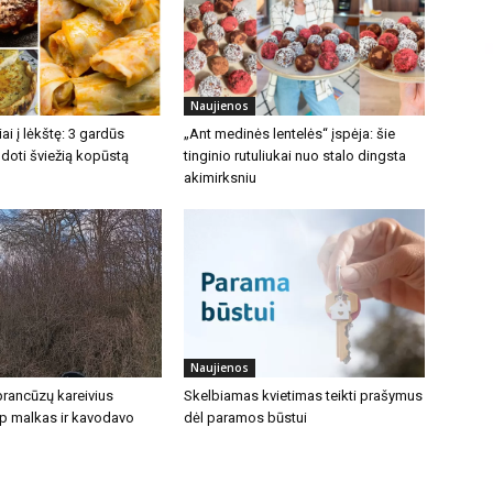
Naujienos
iai į lėkštę: 3 gardūs
„Ant medinės lentelės“ įspėja: šie
doti šviežią kopūstą
tinginio rutuliukai nuo stalo dingsta
akimirksniu
Naujienos
prancūzų kareivius
Skelbiamas kvietimas teikti prašymus
ip malkas ir kavodavo
dėl paramos būstui