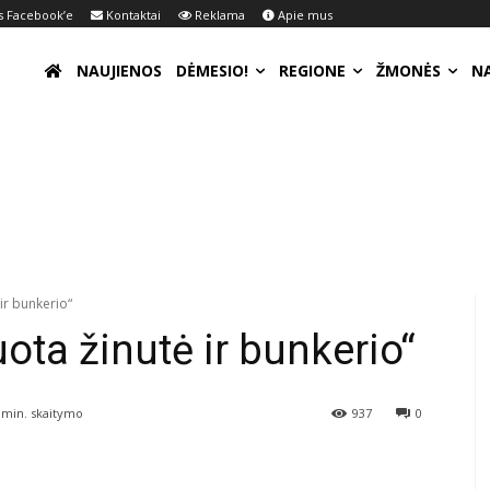
 Facebook’e
Kontaktai
Reklama
Apie mus
NAUJIENOS
DĖMESIO!
REGIONE
ŽMONĖS
N
ir bunkerio“
ota žinutė ir bunkerio“
min. skaitymo
937
0