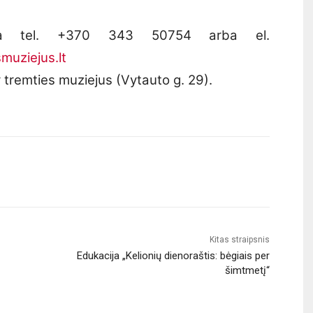
acija tel. +370 343 50754 arba el.
muziejus.lt
 tremties muziejus (Vytauto g. 29).
Kitas straipsnis
Edukacija „Kelionių dienoraštis: bėgiais per
šimtmetį“