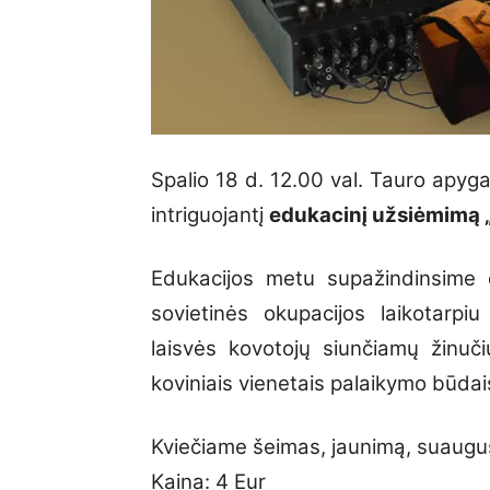
Spalio 18 d. 12.00 val. Tauro apyga
intriguojantį
edukacinį užsiėmimą „
Edukacijos metu supažindinsime d
sovietinės okupacijos laikotarpiu
laisvės kovotojų siunčiamų žinuči
koviniais vienetais palaikymo būdai
Kviečiame šeimas, jaunimą, suaugus
Kaina: 4 Eur