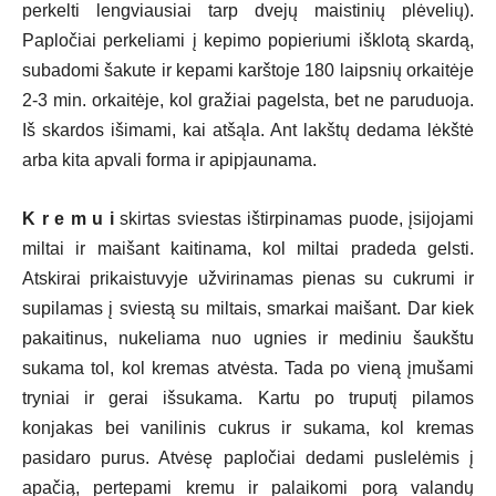
perkelti lengviausiai tarp dvejų maistinių plėvelių).
Papločiai perkeliami į kepimo popieriumi išklotą skardą,
subadomi šakute ir kepami karštoje 180 laipsnių orkaitėje
2-3 min. orkaitėje, kol gražiai pagelsta, bet ne paruduoja.
Iš skardos išimami, kai atšąla. Ant lakštų dedama lėkštė
arba kita apvali forma ir apipjaunama.
K r e m u i
skirtas sviestas ištirpinamas puode, įsijojami
miltai ir maišant kaitinama, kol miltai pradeda gelsti.
Atskirai prikaistuvyje užvirinamas pienas su cukrumi ir
supilamas į sviestą su miltais, smarkai maišant. Dar kiek
pakaitinus, nukeliama nuo ugnies ir mediniu šaukštu
sukama tol, kol kremas atvėsta. Tada po vieną įmušami
tryniai ir gerai išsukama. Kartu po truputį pilamos
konjakas bei vanilinis cukrus ir sukama, kol kremas
pasidaro purus. Atvėsę papločiai dedami puslelėmis į
apačią, pertepami kremu ir palaikomi porą valandų