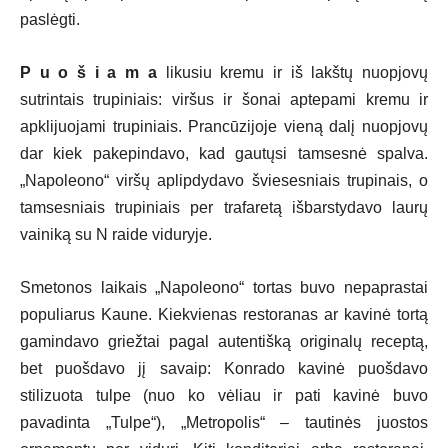
paslėgti.
P u o š i a m a
likusiu kremu ir iš lakštų nuopjovų
sutrintais trupiniais: viršus ir šonai aptepami kremu ir
apklijuojami trupiniais. Prancūzijoje vieną dalį nuopjovų
dar kiek pakepindavo, kad gautųsi tamsesnė spalva.
„Napoleono“ viršų aplipdydavo šviesesniais trupinais, o
tamsesniais trupiniais per trafaretą išbarstydavo laurų
vainiką su N raide viduryje.
Smetonos laikais „Napoleono“ tortas buvo nepaprastai
populiarus Kaune. Kiekvienas restoranas ar kavinė tortą
gamindavo griežtai pagal autentišką originalų receptą,
bet puošdavo jį savaip: Konrado kavinė puošdavo
stilizuota tulpe (nuo ko vėliau ir pati kavinė buvo
pavadinta „Tulpe“), „Metropolis“ – tautinės juostos