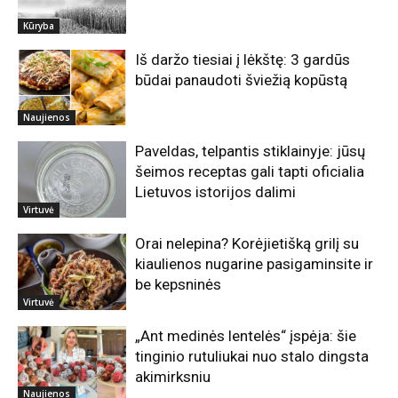
Kūryba
Iš daržo tiesiai į lėkštę: 3 gardūs
būdai panaudoti šviežią kopūstą
Naujienos
Paveldas, telpantis stiklainyje: jūsų
šeimos receptas gali tapti oficialia
Lietuvos istorijos dalimi
Virtuvė
Orai nelepina? Korėjietišką grilį su
kiaulienos nugarine pasigaminsite ir
be kepsninės
Virtuvė
„Ant medinės lentelės“ įspėja: šie
tinginio rutuliukai nuo stalo dingsta
akimirksniu
Naujienos