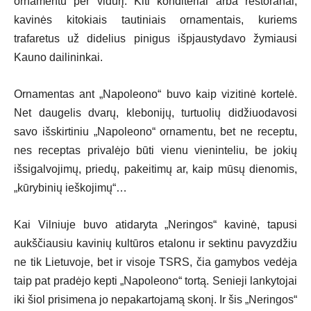
ornamentu per vidurį. Kiti konditeriai arba restoranai,
kavinės kitokiais tautiniais ornamentais, kuriems
trafaretus už didelius pinigus išpjaustydavo žymiausi
Kauno dailininkai.
Ornamentas ant „Napoleono“ buvo kaip vizitinė kortelė.
Net daugelis dvarų, klebonijų, turtuolių didžiuodavosi
savo išskirtiniu „Napoleono“ ornamentu, bet ne receptu,
nes receptas privalėjo būti vienu vieninteliu, be jokių
išsigalvojimų, priedų, pakeitimų ar, kaip mūsų dienomis,
„kūrybinių ieškojimų“…
Kai Vilniuje buvo atidaryta „Neringos“ kavinė, tapusi
aukščiausiu kavinių kultūros etalonu ir sektinu pavyzdžiu
ne tik Lietuvoje, bet ir visoje TSRS, čia gamybos vedėja
taip pat pradėjo kepti „Napoleono“ tortą. Senieji lankytojai
iki šiol prisimena jo nepakartojamą skonį. Ir šis „Neringos“