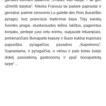
užmiršti dalykai“. Nikolia Fransua tai padarė paprastai ir
genialiai: paėmė senovinio La galette des Rois (karališko
pyrago), kurį prancūzai tradiciniai kepa Trijų karalių
šventės progai, sluoksniuotos tešlos lakštus, pagerintus
konjaku, pertepė juos virtu kremu, supjaustė trikampiais,
primenančiais Bonaparto kepurę ir šiuos kukliai trupiniais
papuoštus pyragaičius pavadino „Napoleonu“.
Suprantama, ir pyragaičiai, o vėliau ir pats tortas turėjo
didelį pasisekimą gastronomų ir ypač bonapartistų
tarpe“…