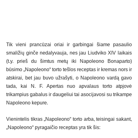
Tik vieni prancūzai oriai ir garbingai šiame pasaulio
smaližių ginče nedalyvauja, nes jau Liudviko XIV laikais
(t.y. prieš du šimtus metų iki Napoleono Bonaparto)
būsimo „Napoleono“ torto tešlos receptas ir kremas nors ir
atskirai, bet jau buvo užrašyti, o Napoleono vardą gavo
tada, kai N. F. Apertas nuo apvalaus torto atpjovė
trikampius gabalus ir daugeliui tai asocijavosi su trikampe
Napoleono kepure.
Vienintelis tikras „Napoleono“ torto arba, teisingai sakant,
„Napoleono“ pyragaičio receptas yra tik šis: