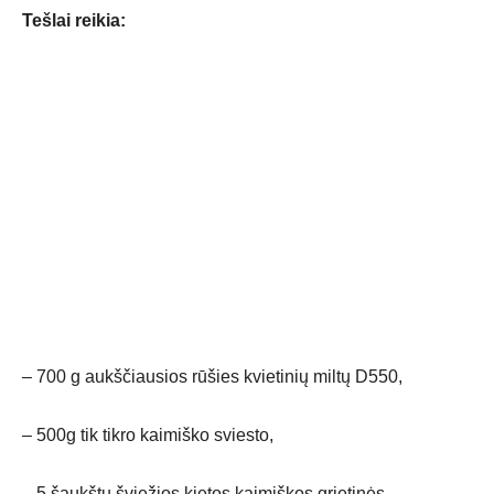
Tešlai reikia:
– 700 g aukščiausios rūšies kvietinių miltų D550,
– 500g tik tikro kaimiško sviesto,
– 5 šaukštų šviežios kietos kaimiškos grietinės,