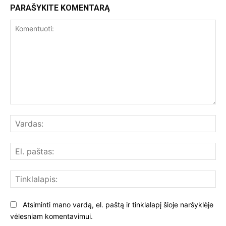
PARAŠYKITE KOMENTARĄ
Komentuoti:
Var
El.
paš
Tin
Atsiminti mano vardą, el. paštą ir tinklalapį šioje naršyklėje
vėlesniam komentavimui.