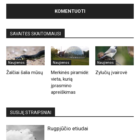
SAVAITĖS SKAITOMIAUSI
Naujienos
Naujienos
Naujienos
Žalčiai šalia mūsų
Merkinės piramidė:
Zylučių įvairovė
vieta, kurią
įprasmino
apreiškimas
SUSIJĘ STRAIPSNIAI
Rugpjūčio etiudai