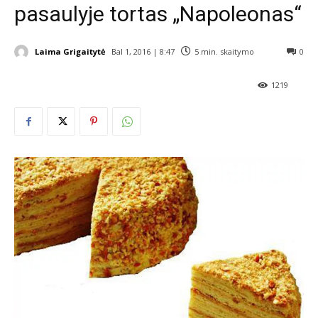
pasaulyje tortas „Napoleonas“
Laima Grigaitytė
Bal 1, 2016 | 8:47
5
min. skaitymo
0
1219