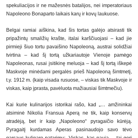
spekuliacijos ir ne mažesnės batalijos, nei imperatoriaus
Napoleono Bonaparto laikais karų ir kovų laukuose.
Belgai ramiai aiškina, kad šis tortas galėjo atsirasti tik
pripažintų smaližių krašte, italai karščiuojasi – kad jie
pirmieji šiuo tortu pavaišino Napoleoną, austrai solidžiai
tvirtina – kad šį tortą užkariautoje Vienoje pamėgo
Napoleonas, rusai įsitikinę meluoja – kad šį tortą iškepė
Maskvoje minėdami pergalės prieš Napoleoną šimtmetį,
t.y. 1912 m. (kaip visada rusuose, – viskas tik Maskvoje ir
viskas, kaip įprasta, pavėluota mažiausiai šimtmečiu).
Kai kurie kulinarijos istorikai rašo, kad „… amžininkai
atsiminė Nikolia Fransua Aperą ne tik, kaip konservų
atradėją, bet ir kaip „Napoleono“ pyragaičio kūrėją.
Pyragaitį kurdamas Aperas pasinaudojo savo tėvo
garsaus kulinaro patarimu: „Viskas, kas nauja, – tai geri