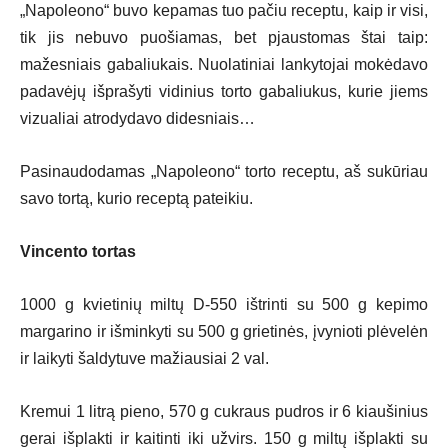
„Napoleono“ buvo kepamas tuo pačiu receptu, kaip ir visi,
tik jis nebuvo puošiamas, bet pjaustomas štai taip:
mažesniais gabaliukais. Nuolatiniai lankytojai mokėdavo
padavėjų išprašyti vidinius torto gabaliukus, kurie jiems
vizualiai atrodydavo didesniais…
Pasinaudodamas „Napoleono“ torto receptu, aš sukūriau
savo tortą, kurio receptą pateikiu.
Vincento tortas
1000 g kvietinių miltų D-550 ištrinti su 500 g kepimo
margarino ir išminkyti su 500 g grietinės, įvynioti plėvelėn
ir laikyti šaldytuve mažiausiai 2 val.
Kremui 1 litrą pieno, 570 g cukraus pudros ir 6 kiaušinius
gerai išplakti ir kaitinti iki užvirs. 150 g miltų išplakti su