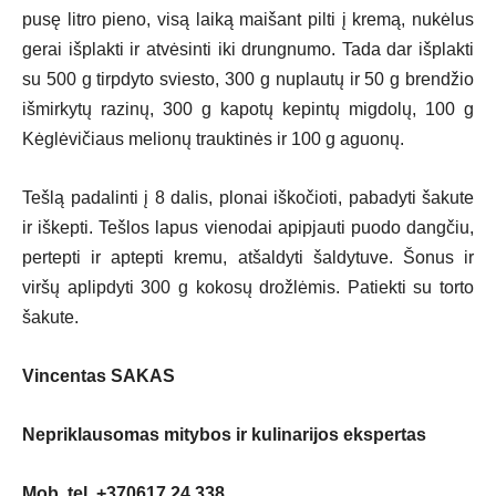
pusę litro pieno, visą laiką maišant pilti į kremą, nukėlus
gerai išplakti ir atvėsinti iki drungnumo. Tada dar išplakti
su 500 g tirpdyto sviesto, 300 g nuplautų ir 50 g brendžio
išmirkytų razinų, 300 g kapotų kepintų migdolų, 100 g
Kėglėvičiaus melionų trauktinės ir 100 g aguonų.
Tešlą padalinti į 8 dalis, plonai iškočioti, pabadyti šakute
ir iškepti. Tešlos lapus vienodai apipjauti puodo dangčiu,
pertepti ir aptepti kremu, atšaldyti šaldytuve. Šonus ir
viršų aplipdyti 300 g kokosų drožlėmis. Patiekti su torto
šakute.
Vincentas SAKAS
Nepriklausomas mitybos ir kulinarijos ekspertas
Mob. tel. +370617 24 338