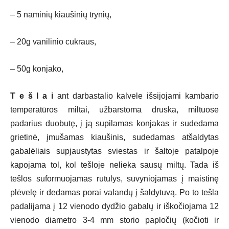
– 5 naminių kiaušinių trynių,
– 20g vanilinio cukraus,
– 50g konjako,
T e š l a i
ant darbastalio kalvele išsijojami kambario
temperatūros miltai, užbarstoma druska, miltuose
padarius duobutę, į ją supilamas konjakas ir sudedama
grietinė, įmušamas kiaušinis, sudedamas atšaldytas
gabalėliais supjaustytas sviestas ir šaltoje patalpoje
kapojama tol, kol tešloje nelieka sausų miltų. Tada iš
tešlos suformuojamas rutulys, suvyniojamas į maistinę
plėvelę ir dedamas porai valandų į šaldytuvą. Po to tešla
padalijama į 12 vienodo dydžio gabalų ir iškočiojama 12
vienodo diametro 3-4 mm storio papločių (kočioti ir