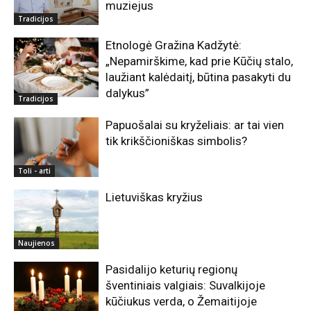
muziejus
Tradicijos
Etnologė Gražina Kadžytė:
„Nepamirškime, kad prie Kūčių stalo,
laužiant kalėdaitį, būtina pasakyti du
dalykus”
Tradicijos
Papuošalai su kryželiais: ar tai vien
tik krikščioniškas simbolis?
Toli - arti
Lietuviškas kryžius
Naujienos
Pasidalijo keturių regionų
šventiniais valgiais: Suvalkijoje
kūčiukus verda, o Žemaitijoje