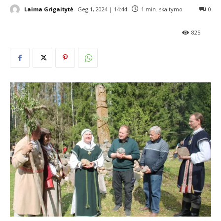
Laima Grigaitytė
Geg 1, 2024 | 14:44
1
min. skaitymo
0
825