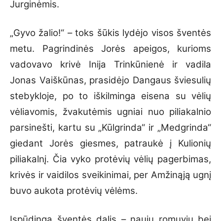
Jurginėmis.
„Gyvo žalio!“ – toks šūkis lydėjo visos šventės
metu. Pagrindinės Jorės apeigos, kurioms
vadovavo krivė Inija Trinkūnienė ir vadila
Jonas Vaiškūnas, prasidėjo Dangaus šviesulių
stebykloje, po to iškilminga eisena su vėlių
vėliavomis, žvakutėmis ugniai nuo piliakalnio
parsinešti, kartu su „Kūlgrinda“ ir „Medgrinda“
giedant Jorės giesmes, patraukė į Kulionių
piliakalnį. Čia vyko protėvių vėlių pagerbimas,
krivės ir vaidilos sveikinimai, per Amžinąją ugnį
buvo aukota protėvių vėlėms.
Įspūdinga šventės dalis – naujų romuvių bei