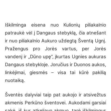
Iškilminga eisena nuo Kulionių piliakalnio
patraukė vėl į Dangaus stebyklą, čia atnešant
ir nuo piliakalnio Aukuro uždegtą Šventą Ugnį.
Pražengus pro Jorės vartus, per Jorės
vandenį ir „Dūno upę“, įkurtas Ugnies aukuras
Dangaus stebykloje. Joručius ir Duonos aukos,
linkėjimai, giesmės – visa tai kūrė pakilią
nuotaiką.
Šventės dalyviai taip pat aukojo ir atsivežtus
akmenis Perkūno šventovei. Aukodami garsiai
sakė, iš kur atkeliavo akmuo, tarė iškilmingus