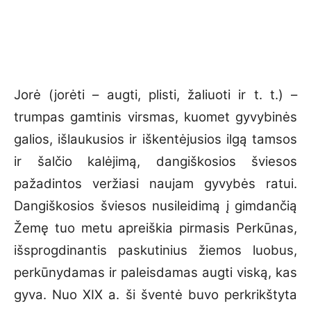
Jorė (jorėti – augti, plisti, žaliuoti ir t. t.) –
trumpas gamtinis virsmas, kuomet gyvybinės
galios, išlaukusios ir iškentėjusios ilgą tamsos
ir šalčio kalėjimą, dangiškosios šviesos
pažadintos veržiasi naujam gyvybės ratui.
Dangiškosios šviesos nusileidimą į gimdančią
Žemę tuo metu apreiškia pirmasis Perkūnas,
išsprogdinantis paskutinius žiemos luobus,
perkūnydamas ir paleisdamas augti viską, kas
gyva. Nuo XIX a. ši šventė buvo perkrikštyta