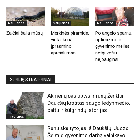
Naujienos
Naujienos
Naujienos
Žalčiai šalia mūsų
Merkinės piramidė:
Po angelo sparnu:
vieta, kurią
optimizmo ir
įprasmino
gyvenimo meilės
apreiškimas
netgi vėžiu
neįbauginsi
SUSIJĘ STRAIPSNIAI
Akmenų paslaptys ir runų ženklai:
Daukšių kraštas saugo ledynmečio,
baltų ir kūlgrindų istorijas
Tradicijos
Runų skaitytojas iš Daukšių: Juozo
Šeimio gyvenimo darbą vainikavo