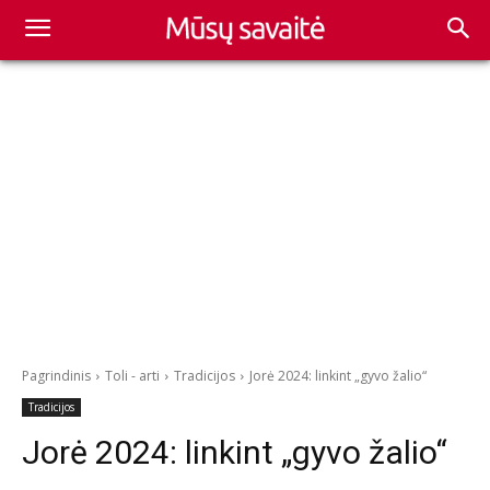
Pagrindinis
Toli - arti
Tradicijos
Jorė 2024: linkint „gyvo žalio“
Tradicijos
Jorė 2024: linkint „gyvo žalio“