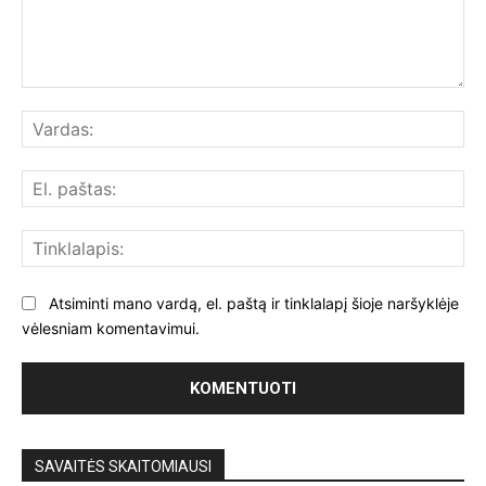
Komentuoti:
Var
El.
paš
Tin
Atsiminti mano vardą, el. paštą ir tinklalapį šioje naršyklėje
vėlesniam komentavimui.
SAVAITĖS SKAITOMIAUSI