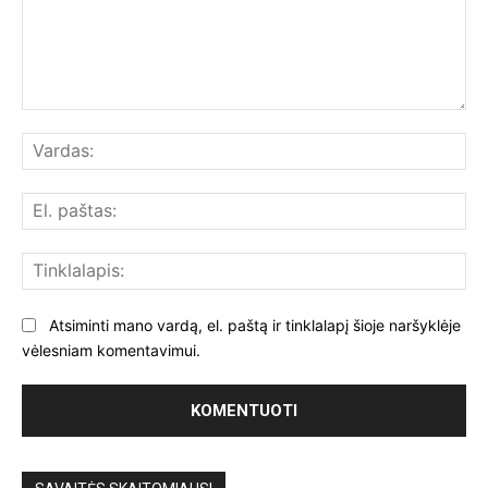
Komentuoti:
Var
El.
paš
Tin
Atsiminti mano vardą, el. paštą ir tinklalapį šioje naršyklėje
vėlesniam komentavimui.