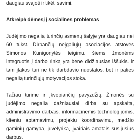
daugiau svajoti ir tikėti savimi.
Atkreipė dėmesį į socialines problemas
Judėjimo negalią turinčių asmenų šalyje yra daugiau nei
60 tūkst. Dirbančių neįgaliųjų asociacijos atstovės
Simonos Kunigonytės teigimu, šiems žmonėms
integruotis į darbo rinką yra bene didžiausias iššūkis. Ir
tam įtakos turi ne tik darbdavio nuostatos, bet ir paties
negalią turinčiųjų motyvacijos stoka.
Tačiau turime ir įkvepiančių pavyzdžių. Žmonės su
judėjimo negalia dažniausiai dirba su apskaita,
administravimo darbais, informacinėmis technologijomis,
klientų aptarnavimu, projektų koordinavimu, medžio
gaminių gamyba, juvelyrika, įvairiais amatais susijusius
darbus.