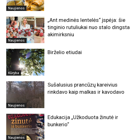
Naujienos
„Ant medinės lentelės“ įspėja: šie
tinginio rutuliukai nuo stalo dingsta
akimirksniu
Naujienos
Birželio etiudai
Kūryba
Sušalusius prancūzų kareivius
rinkdavo kaip malkas ir kavodavo
Naujienos
Edukacija „Užkoduota žinutė ir
bunkerio“
Naujienos