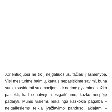
„Orientuojuosi ne tik į neįgaliuosius, tačiau į asmenybę.
Visi mes turime baimių, kartais nepasitikime savimi, būna
sunku susidoroti su emocijomis ir norime gyvenime kažko
pasiekti, kad senatvėje nesigailėtume, kažko nespėję
padaryti. Mums visiems reikalinga kažkokia pagalba –
neįgaliesiems reikia įvažiavimo panduso, aklajam –