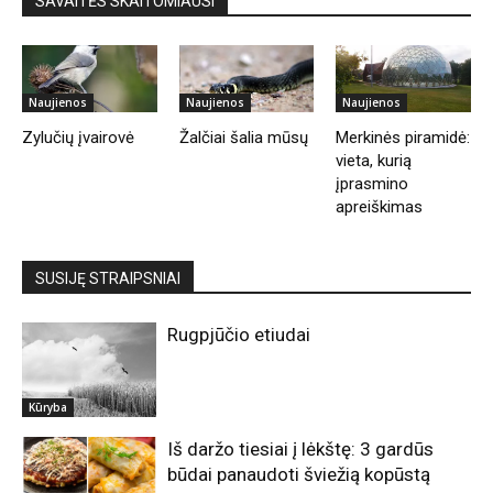
SAVAITĖS SKAITOMIAUSI
Naujienos
Naujienos
Naujienos
Zylučių įvairovė
Žalčiai šalia mūsų
Merkinės piramidė:
vieta, kurią
įprasmino
apreiškimas
SUSIJĘ STRAIPSNIAI
Rugpjūčio etiudai
Kūryba
Iš daržo tiesiai į lėkštę: 3 gardūs
būdai panaudoti šviežią kopūstą