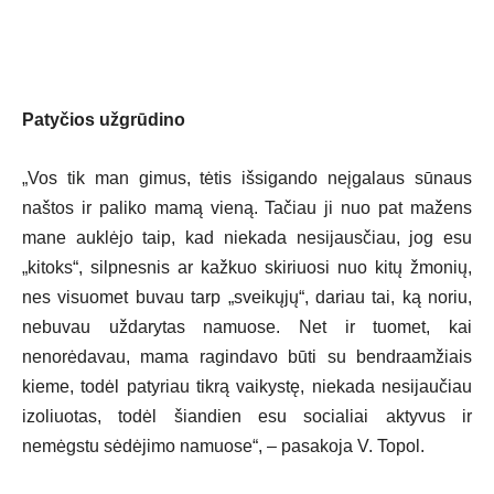
Patyčios užgrūdino
„Vos tik man gimus, tėtis išsigando neįgalaus sūnaus
naštos ir paliko mamą vieną. Tačiau ji nuo pat mažens
mane auklėjo taip, kad niekada nesijausčiau, jog esu
„kitoks“, silpnesnis ar kažkuo skiriuosi nuo kitų žmonių,
nes visuomet buvau tarp „sveikųjų“, dariau tai, ką noriu,
nebuvau uždarytas namuose. Net ir tuomet, kai
nenorėdavau, mama ragindavo būti su bendraamžiais
kieme, todėl patyriau tikrą vaikystę, niekada nesijaučiau
izoliuotas, todėl šiandien esu socialiai aktyvus ir
nemėgstu sėdėjimo namuose“, – pasakoja V. Topol.