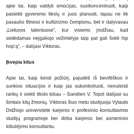
apie tai, kaip valdyti emocijas, susikoncentruoti, kaip
pasiekti gyvenimo tikslų ir juos planuoti, tapau ne tik
pasaulio fitneso ir kultūrizmo čempionu, bet ir dalyvavau
„Lietuvos talentuose“, kur visiems įrodžiau, kad
sėdėdamas neįgaliojo vežimėlyje taip pat gali šokti hip
hop‘ą“, – dalijasi Viktoras.
Įkvepia kitus
Apie tai, kaip keisti požiūrį, pajudėti iš beviltiškos ir
sunkios situacijos ir kaip jas sukontroliuoti, nenuleisti
rankų ir siekti tikslo toliau – šiandien V. Topol dalijasi su
šimtais kitų žmonių. Viktoras šiuo metu studijuoja Vytauto
Didžiojo universitete karjeros ir profesinio konsultavimo
studijų programoje bei dirba karjeros bei asmeninio
tobulėjimo konsultantu.