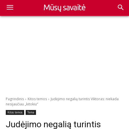
Pagrindinis
Kitos temos
Judėjimo negalią turintis Viktoras: niekada
nesijaučiau „kitokiu“
Kitos temos
Tema
Judėjimo negalią turintis