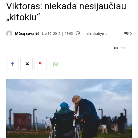
Viktoras: niekada nesijaučiau
„kitokiu“
Mūsų savaitė
Lie 30, 2019 | 15:03
4
min. skaitymo
0
321