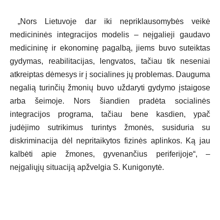
„Nors Lietuvoje dar iki nepriklausomybės veikė
medicininės integracijos modelis – neįgalieji gaudavo
medicininę ir ekonominę pagalbą, jiems buvo suteiktas
gydymas, reabilitacijas, lengvatos, tačiau tik neseniai
atkreiptas dėmesys ir į socialines jų problemas. Dauguma
negalią turinčių žmonių buvo uždaryti gydymo įstaigose
arba šeimoje. Nors šiandien pradėta socialinės
integracijos programa, tačiau bene kasdien, ypač
judėjimo sutrikimus turintys žmonės, susiduria su
diskriminacija dėl nepritaikytos fizinės aplinkos. Ką jau
kalbėti apie žmones, gyvenančius periferijoje“, –
neįgaliųjų situaciją apžvelgia S. Kunigonytė.