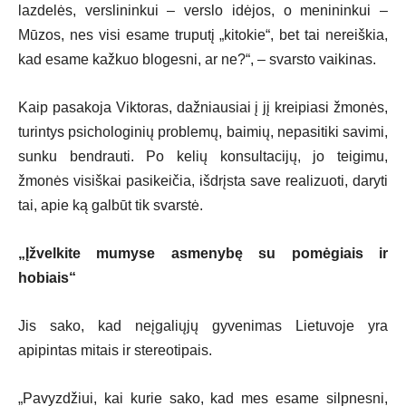
lazdelės, verslininkui – verslo idėjos, o menininkui –
Mūzos, nes visi esame truputį „kitokie“, bet tai nereiškia,
kad esame kažkuo blogesni, ar ne?“, – svarsto vaikinas.
Kaip pasakoja Viktoras, dažniausiai į jį kreipiasi žmonės,
turintys psichologinių problemų, baimių, nepasitiki savimi,
sunku bendrauti. Po kelių konsultacijų, jo teigimu,
žmonės visiškai pasikeičia, išdrįsta save realizuoti, daryti
tai, apie ką galbūt tik svarstė.
„Įžvelkite mumyse asmenybę su pomėgiais ir
hobiais“
Jis sako, kad neįgaliųjų gyvenimas Lietuvoje yra
apipintas mitais ir stereotipais.
„Pavyzdžiui, kai kurie sako, kad mes esame silpnesni,