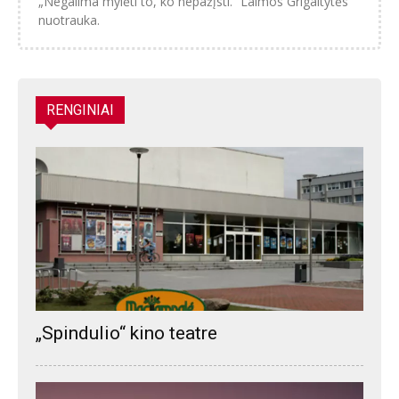
„Negalima mylėti to, ko nepažįsti.“ Laimos Grigaitytės
nuotrauka.
RENGINIAI
„Spindulio“ kino teatre