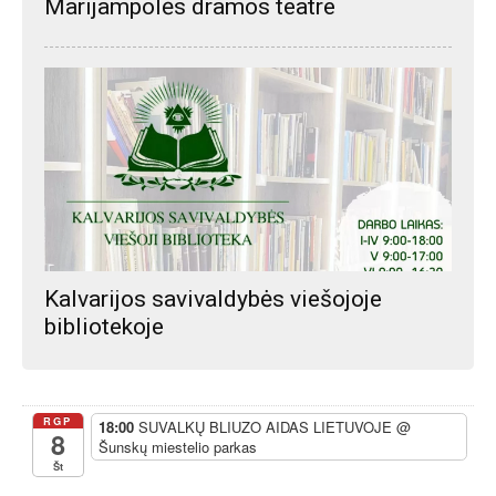
Marijampolės dramos teatre
Kalvarijos savivaldybės viešojoje
bibliotekoje
RGP
18:00
SUVALKŲ BLIUZO AIDAS LIETUVOJE
@
8
Šunskų miestelio parkas
Št