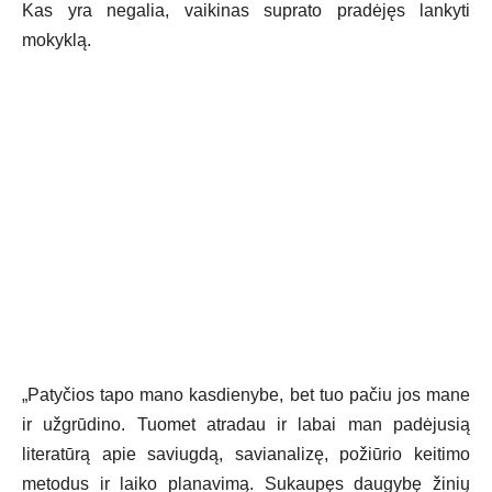
Kas yra negalia, vaikinas suprato pradėjęs lankyti
mokyklą.
„Patyčios tapo mano kasdienybe, bet tuo pačiu jos mane
ir užgrūdino. Tuomet atradau ir labai man padėjusią
literatūrą apie saviugdą, savianalizę, požiūrio keitimo
metodus ir laiko planavimą. Sukaupęs daugybę žinių