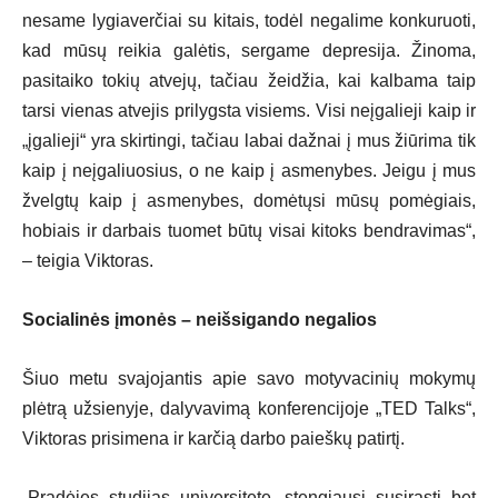
nesame lygiaverčiai su kitais, todėl negalime konkuruoti,
kad mūsų reikia galėtis, sergame depresija. Žinoma,
pasitaiko tokių atvejų, tačiau žeidžia, kai kalbama taip
tarsi vienas atvejis prilygsta visiems. Visi neįgalieji kaip ir
„įgalieji“ yra skirtingi, tačiau labai dažnai į mus žiūrima tik
kaip į neįgaliuosius, o ne kaip į asmenybes. Jeigu į mus
žvelgtų kaip į asmenybes, domėtųsi mūsų pomėgiais,
hobiais ir darbais tuomet būtų visai kitoks bendravimas“,
– teigia Viktoras.
Socialinės įmonės – neišsigando negalios
Šiuo metu svajojantis apie savo motyvacinių mokymų
plėtrą užsienyje, dalyvavimą konferencijoje „TED Talks“,
Viktoras prisimena ir karčią darbo paieškų patirtį.
„Pradėjęs studijas universitete, stengiausi susirasti bet