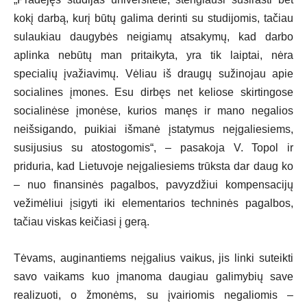
kokį darbą, kurį būtų galima derinti su studijomis, tačiau
sulaukiau daugybės neigiamų atsakymų, kad darbo
aplinka nebūtų man pritaikyta, yra tik laiptai, nėra
specialių įvažiavimų. Vėliau iš draugų sužinojau apie
socialines įmones. Esu dirbęs net keliose skirtingose
socialinėse įmonėse, kurios manęs ir mano negalios
neišsigando, puikiai išmanė įstatymus neįgaliesiems,
susijusius su atostogomis“, – pasakoja V. Topol ir
priduria, kad Lietuvoje neįgaliesiems trūksta dar daug ko
– nuo finansinės pagalbos, pavyzdžiui kompensacijų
vežimėliui įsigyti iki elementarios techninės pagalbos,
tačiau viskas keičiasi į gerą.
Tėvams, auginantiems neįgalius vaikus, jis linki suteikti
savo vaikams kuo įmanoma daugiau galimybių save
realizuoti, o žmonėms, su įvairiomis negaliomis –