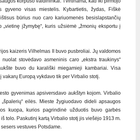
saugos korpuso valdininkai. Tvirtinama, kad iki pirmojo
 gyveno visas miestelis. Kybartietis, žydas, Fiškė
ištisus būrius nuo caro kariuomenės besislapstančių
ip „vietinę įžymybę“, kuris užsiėmė „žmonių eksportu į
erijos kaizeris Vilhelmas II buvo pusbroliai. Jų valdomos
 nuolat stovėdavo asmeninis caro „ekstra traukinys“
aukšte buvo du karališki miegamieji kambariai. Visa
į vakarų Europą vykdavo tik per Virbalio stotį.
iesto gyvenimas apsiversdavo aukštyn kojom. Virbalio
ų „špalerių“ eilės. Mieste žygiuodavo dideli apsaugos
ijos kuopa, kurios pagrindinė užduotis buvo garbės
š tolo. Paskutinį kartą Virbalio stotį jis viešėjo 1913 m.
II sesers vestuves Potsdame.