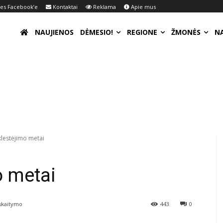
s Facebook’e
Kontaktai
Reklama
Apie mus
NAUJIENOS
DĖMESIO!
REGIONE
ŽMONĖS
N
klestėjimo metai
o metai
skaitymo
443
0