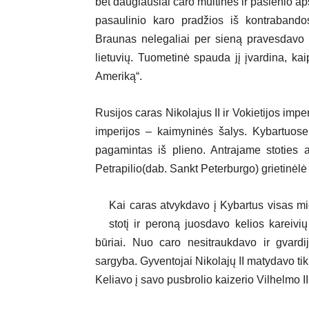
bet daugiausiai caro muitinės ir pasienio ap
pasaulinio karo pradžios iš kontrabandos
Braunas nelegaliai per sieną pravesdavo 
lietuvių. Tuometinė spauda jį įvardina, ka
Ameriką“.
Rusijos caras Nikolajus II ir Vokietijos imp
imperijos – kaimyninės šalys. Kybartuose
pagamintas iš plieno. Antrajame stoties 
Petrapilio(dab. Sankt Peterburgo) grietinėlė 
Kai caras atvykdavo į Kybartus visas m
stotį ir peroną juosdavo kelios kareivi
būriai. Nuo caro nesitraukdavo ir gvard
sargyba. Gyventojai Nikolajų II matydavo tik i
Keliavo į savo pusbrolio kaizerio Vilhelmo 