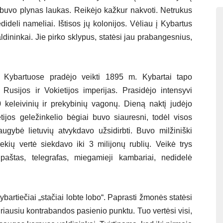
į buvo plynas laukas. Reikėjo kažkur nakvoti. Netrukus
ideli nameliai. Ištisos jų kolonijos. Vėliau į Kybartus
dininkai. Jie pirko sklypus, statėsi jau prabangesnius,
is Kybartuose pradėjo veikti 1895 m. Kybartai tapo
 Rusijos ir Vokietijos imperijas. Prasidėjo intensyvi
keleivinių ir prekybinių vagonų. Dieną naktį judėjo
tijos geležinkelio bėgiai buvo siauresni, todėl visos
ybė lietuvių atvykdavo užsidirbti. Buvo milžiniški
kių vertė siekdavo iki 3 milijonų rublių. Veikė trys
, paštas, telegrafas, miegamieji kambariai, nedidelė
artiečiai „stačiai lobte lobo“. Paprasti žmonės statėsi
udriausiu kontrabandos pasienio punktu. Tuo vertėsi visi,