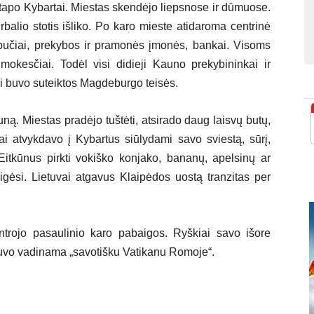
tapo Kybartai. Miestas skendėjo liepsnose ir dūmuose.
rbalio stotis išliko. Po karo mieste atidaroma centrinė
ešbučiai, prekybos ir pramonės įmonės, bankai. Visoms
mokesčiai. Todėl visi didieji Kauno prekybininkai ir
ui buvo suteiktos Magdeburgo teisės.
ą. Miestas pradėjo tuštėti, atsirado daug laisvų butų,
sai atvykdavo į Kybartus siūlydami savo sviestą, sūrį,
Eitkūnus pirkti vokiško konjako, bananų, apelsinų ar
gėsi. Lietuvai atgavus Klaipėdos uostą tranzitas per
 antrojo pasaulinio karo pabaigos. Ryškiai savo išore
 buvo vadinama „savotišku Vatikanu Romoje“.