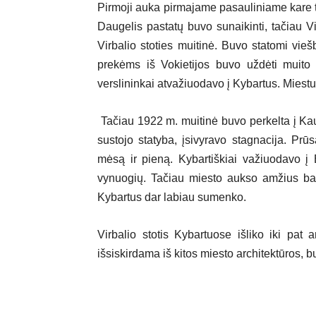
Pirmoji auka pirmajame pasauliniame kare 
Daugelis pastatų buvo sunaikinti, tačiau Vi
Virbalio stoties muitinė. Buvo statomi vi
prekėms iš Vokietijos buvo uždėti muito 
verslininkai atvažiuodavo į Kybartus. Miest
Tačiau 1922 m. muitinė buvo perkelta į Kaun
sustojo statyba, įsivyravo stagnacija. Prū
mėsą ir pieną. Kybartiškiai važiuodavo į 
vynuogių. Tačiau miesto aukso amžius bai
Kybartus dar labiau sumenko.
Virbalio stotis Kybartuose išliko iki pat
išsiskirdama iš kitos miesto architektūros,