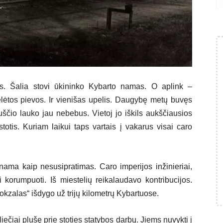
lis. Šalia stovi ūkininko Kybarto namas. O aplink –
gėlėtos pievos. Ir vienišas upelis. Daugybę metų buvęs
tuščio lauko jau nebebus. Vietoj jo iškils aukščiausios
totis. Kuriam laikui taps vartais į vakarus visai caro
inama kaip nesusipratimas. Caro imperijos inžinieriai,
i korumpuoti. Iš miestelių reikalaudavo kontribucijos.
vokzalas“ išdygo už trijų kilometrų Kybartuose.
iečiai plušę prie stoties statybos darbų. Jiems nuvykti į