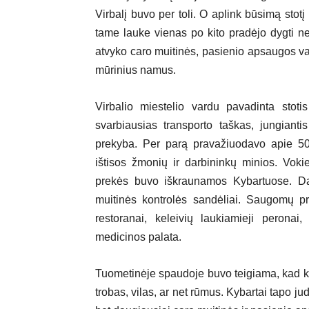
Virbalį buvo per toli. O aplink būsimą stot
tame lauke vienas po kito pradėjo dygti ned
atvyko caro muitinės, pasienio apsaugos val
mūrinius namus.
Virbalio miestelio vardu pavadinta stot
svarbiausias transporto taškas, jungiantis
prekyba. Per parą pravažiuodavo apie 50 
ištisos žmonių ir darbininkų minios. Vokie
prekės buvo iškraunamos Kybartuose. Daug
muitinės kontrolės sandėliai. Saugomų pre
restoranai, keleivių laukiamieji peronai
medicinos palata.
Tuometinėje spaudoje buvo teigiama, kad kyb
trobas, vilas, ar net rūmus. Kybartai tapo j