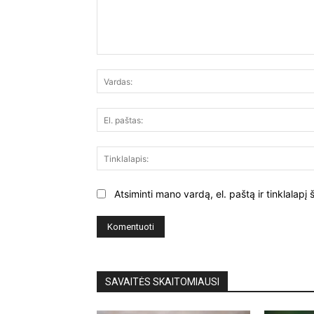
Komentuoti:
Atsiminti mano vardą, el. paštą ir tinklalap
SAVAITĖS SKAITOMIAUSI