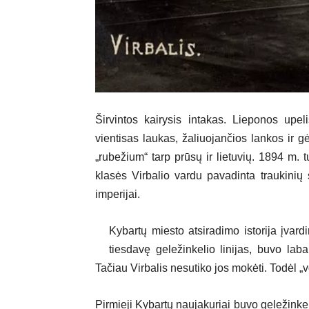
Širvintos kairysis intakas. Lieponos upe
vientisas laukas, žaliuojančios lankos ir 
„rubežium“ tarp prūsų ir lietuvių. 1894 m. 
klasės Virbalio vardu pavadinta traukinių s
imperijai.
Kybartų miesto atsiradimo istorija įvard
tiesdavę geležinkelio linijas, buvo laba
Tačiau Virbalis nesutiko jos mokėti. Todėl „
Pirmieji Kybartų naujakuriai buvo geležinkel