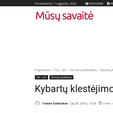
RENGINIAI
Me
Penktadienis, 7 rugpjūčio, 2026
Pagrindinis
Toli - arti
Istorijos pėdsakais
Kybartų 
Toli - arti
Istorijos pėdsakais
Kybartų klestėjim
Tomas Sušinskas
Lap 30, 2018 | 16:29
3
min. 