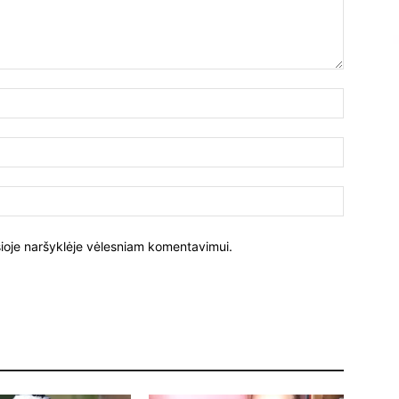
Vardas:
El.
paštas:
Tinklalapi
į šioje naršyklėje vėlesniam komentavimui.