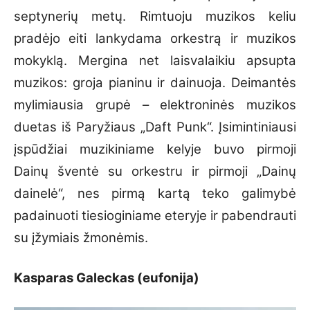
septynerių metų. Rimtuoju muzikos keliu
pradėjo eiti lankydama orkestrą ir muzikos
mokyklą. Mergina net laisvalaikiu apsupta
muzikos: groja pianinu ir dainuoja. Deimantės
mylimiausia grupė – elektroninės muzikos
duetas iš Paryžiaus „Daft Punk“. Įsimintiniausi
įspūdžiai muzikiniame kelyje buvo pirmoji
Dainų šventė su orkestru ir pirmoji „Dainų
dainelė“, nes pirmą kartą teko galimybė
padainuoti tiesioginiame eteryje ir pabendrauti
su įžymiais žmonėmis.
Kasparas Galeckas (eufonija)