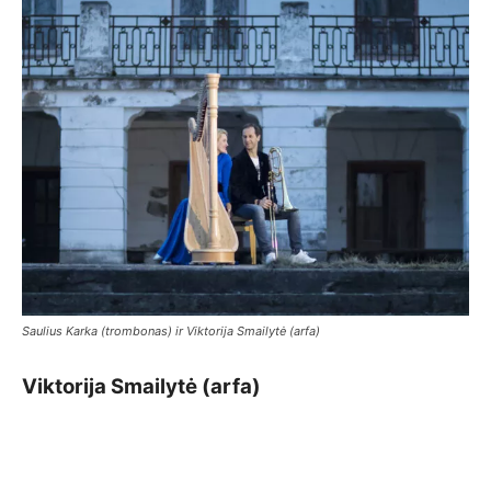
Saulius Karka (trombonas) ir Viktorija Smailytė (arfa)
Viktorija Smailytė (arfa)