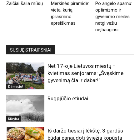
Žalčiai šalia mūsų
Merkinės piramidė:
Po angelo sparnu:
vieta, kurią
optimizmo ir
įprasmino
gyvenimo meilės
apreiškimas
netgi vėžiu
neįbauginsi
SUSIJĘ STRAIPSNIAI
Net 17-oje Lietuvos miestų –
kvietimas senjorams: „Švęskime
gyvenimą čia ir dabar!“
Dėmesio!
Rugpjūčio etiudai
Kūryba
Iš daržo tiesiai į lėkštę: 3 gardūs
būdai panaudoti šviežią kopūstą