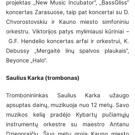
projektas „New Music Incubator“, „BassGliss“
koncertas Zarasuose, taip pat koncertai su D.
Chvorostovskiu ir Kauno miesto simfoniniu
orkestru. Viktorijos patys mylimiausi kūriniai –
G.F. Hendelio koncertas arfai ir orkestrui, K.
Debussy „Mergaitė linų spalvos plaukais“,
Beyonce „Halo“.
Saulius Karka (trombonas)
Trombonininkas Saulius Karka užaugo
apsuptas dainų, muzikuoja nuo 12 metų. Savo
muzikos kelią pradėjo Kybartų pučiamųjų
instrumentų orkestre su maestro Antanu
Dziegoraičiu. Šiuo metu groja Kauno miesto