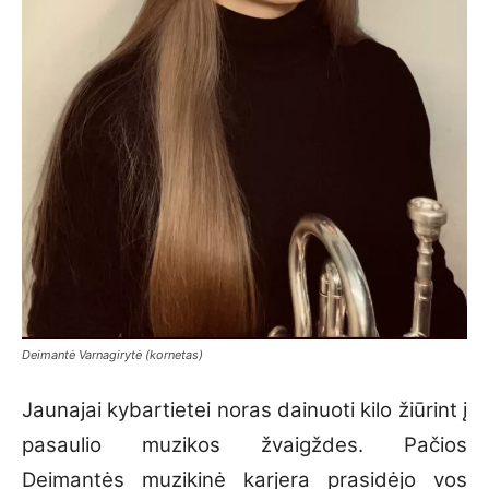
Deimantė Varnagirytė (kornetas)
Jaunajai kybartietei noras dainuoti kilo žiūrint į
pasaulio muzikos žvaigždes. Pačios
Deimantės muzikinė karjera prasidėjo vos