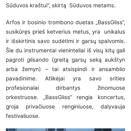
Sūduvos kraštui“, skirtą Sūduvos metams.
Arfos ir bosinio trombono duetas „BassGliss“,
susikūręs prieš ketverius metus, yra
unikalus
ir išskirtinis savo sudėtimi ir garsų spalvomis.
Šie du instrumentai vieninteliai iš visų kitų gali
pagroti
glisando
(greitą garsų seką aukštyn
arba žemyn) – tai atsispindi ir ansamblio
pavadinime. Atlikėjai yra savo srities
profesionalai dirbantys žinomuose
orkestruose. „BassGliss“ rengia koncertus,
groja privačiuose renginiuose, dalyvauja
festivaliuose.