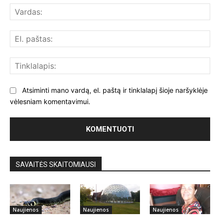
Var
El.
paš
Tin
Atsiminti mano vardą, el. paštą ir tinklalapį šioje naršyklėje
vėlesniam komentavimui.
SAVAITĖS SKAITOMIAUSI
Naujienos
Naujienos
Naujienos