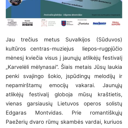
Jau trečius metus Suvalkijos (Sūduvos)
kultūros centras-muziejus liepos–rugpjūčio
mėnesį kviečia visus į jaunųjų atlikėjų festivalį
„Karvelėli mėlynasai“. Šiais metais Jūsų laukia
penki svajingo šokio, įspūdingų melodijų ir
nepamirštamų emocijų vakarai. Jaunųjų
atlikėjų festivalį globoja mūsų kraštietis,
vienas garsiausių Lietuvos operos solistų
Edgaras Montvidas. Prie romantiškųjų
Paežerių dvaro rūmų skambės vardai, kuriuos