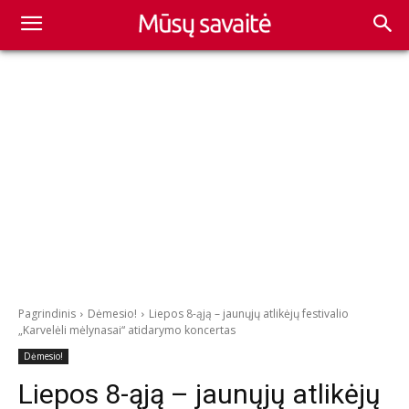
Pagrindinis
Dėmesio!
Liepos 8-ąją – jaunųjų atlikėjų festivalio
„Karvelėli mėlynasai“ atidarymo koncertas
Dėmesio!
Liepos 8-ąją – jaunųjų atlikėjų