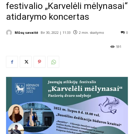
festivalio „Karvelėli mėlynasai“
atidarymo koncertas
Mūsų savaitė
Bir 30, 2022 | 11:33
2
min. skaitymo
0
591