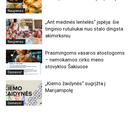
Naujienos
„Ant medinės lentelės“ įspėja: šie
tinginio rutuliukai nuo stalo dingsta
akimirksniu
Naujienos
Prasmingoms vasaros atostogoms
– nemokamos cirko meno
stovyklos Šakiuose
Dėmesio!
„Kiemo žaidynės“ sugrįžta į
Marijampolę
Dėmesio!