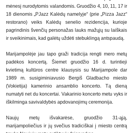
mėnesį nurodytomis valandomis. Gruodžio 4, 10, 11, 17 ir
18 dienomis „PJazz Kalėdų namelyje“ (prie „Pizza Jazz“
restorano) veiks Kalėdų senelio rezidencija, kurioje
pagrindinis švenčių personažas lauks mažųjų su laiškais
ir sveikinimais, kad galėtų uždėti stebuklingą antspaudą.
Marijampolėje jau tapo graži tradicija rengti mero metų
padėkos koncertą. Šiemet gruodžio 16 d. turintieji
kvietimą kultūros centre klausysis su Marijampole dar
1989 m. susigiminiavusio Bergiš Gladbacho miesto
(Vokietija) kamerinio ansamblio koncerto. Tą dieną
numatyti net du koncertai. Vakarinio koncerto metu vyks ir
iškilminga savivaldybės apdovanojimų ceremonija.
Naujų metų išvakarėse, gruodžio 31-ąją,
marijampoliečius ir jų svečius tradiciškai į miesto centrą