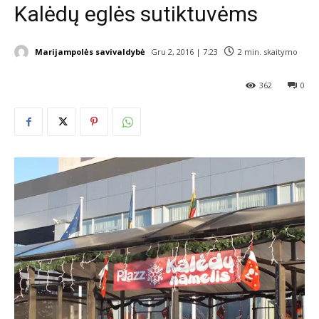
Kalėdų eglės sutiktuvėms
Marijampolės savivaldybė
Gru 2, 2016 | 7:23
2
min. skaitymo
362
0