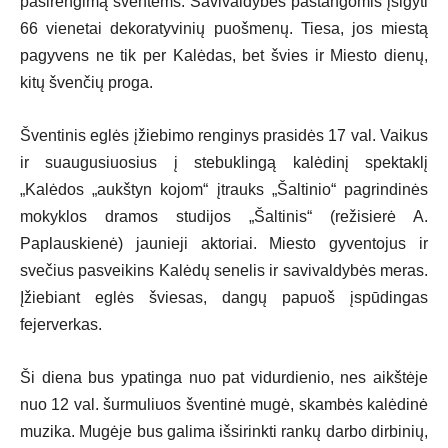
pasirengimą šventėms. Savivaldybės pastangomis įsigyti
66 vienetai dekoratyvinių puošmenų. Tiesa, jos miestą
pagyvens ne tik per Kalėdas, bet švies ir Miesto dienų,
kitų švenčių proga.
Šventinis eglės įžiebimo renginys prasidės 17 val. Vaikus
ir suaugusiuosius į stebuklingą kalėdinį spektaklį
„Kalėdos „aukštyn kojom“ įtrauks „Šaltinio“ pagrindinės
mokyklos dramos studijos „Šaltinis“ (režisierė A.
Paplauskienė) jaunieji aktoriai. Miesto gyventojus ir
svečius pasveikins Kalėdų senelis ir savivaldybės meras.
Įžiebiant eglės šviesas, dangų papuoš įspūdingas
fejerverkas.
Ši diena bus ypatinga nuo pat vidurdienio, nes aikštėje
nuo 12 val. šurmuliuos šventinė mugė, skambės kalėdinė
muzika. Mugėje bus galima išsirinkti rankų darbo dirbinių,