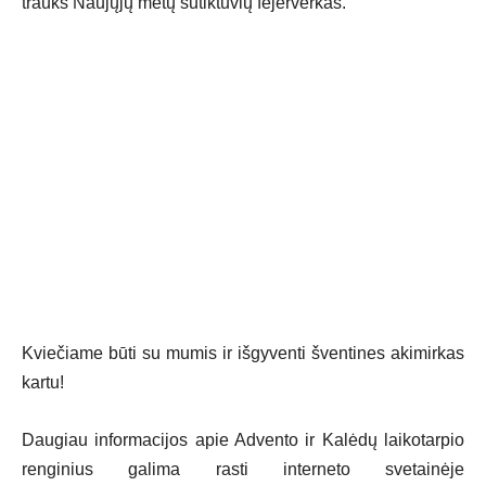
trauks Naujųjų metų sutiktuvių fejerverkas.
Kviečiame būti su mumis ir išgyventi šventines akimirkas
kartu!
Daugiau informacijos apie Advento ir Kalėdų laikotarpio
renginius galima rasti interneto svetainėje