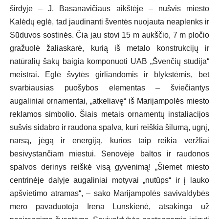
širdyje – J. Basanavičiaus aikštėje – nušvis miesto
Kalėdų eglė, tad jaudinanti šventės nuojauta neaplenks ir
Sūduvos sostinės. Čia jau stovi 15 m aukščio, 7 m pločio
gražuolė žaliaskarė, kurią iš metalo konstrukcijų ir
natūralių šakų baigia komponuoti UAB „Švenčių studija“
meistrai. Eglė švytės girliandomis ir blykstėmis, bet
svarbiausias puošybos elementas – šviečiantys
augaliniai ornamentai, „atkeliavę“ iš Marijampolės miesto
reklamos simbolio. Šiais metais ornamentų instaliacijos
sušvis sidabro ir raudona spalva, kuri reiškia šilumą, ugnį,
narsą, jėgą ir energiją, kurios taip reikia veržliai
besivystančiam miestui. Senovėje baltos ir raudonos
spalvos derinys reiškė visą gyvenimą! „Šiemet miesto
centrinėje dalyje augaliniai motyvai „nutūps“ ir į lauko
apšvietimo atramas“, – sako Marijampolės savivaldybės
mero pavaduotoja Irena Lunskienė, atsakinga už