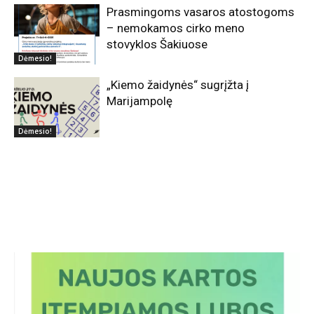
Prasmingoms vasaros atostogoms
– nemokamos cirko meno
stovyklos Šakiuose
Dėmesio!
„Kiemo žaidynės“ sugrįžta į
Marijampolę
Dėmesio!