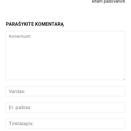
kitam padovanoti
PARAŠYKITE KOMENTARĄ
Komentuoti:
Var
El.
paš
Tin