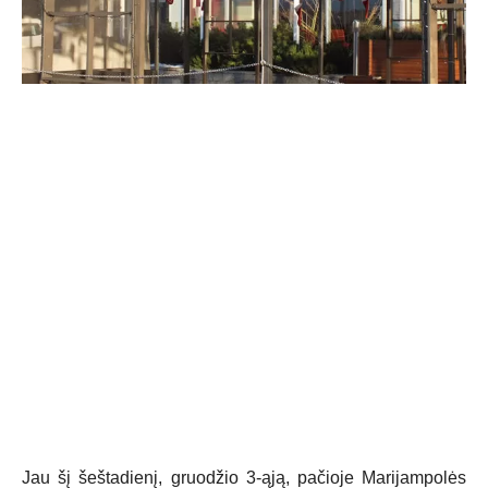
Jau šį šeštadienį, gruodžio 3-ąją, pačioje Marijampolės