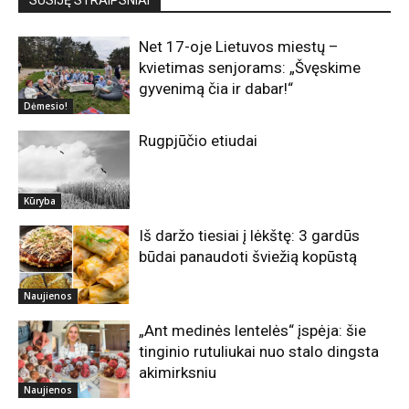
Net 17-oje Lietuvos miestų –
kvietimas senjorams: „Švęskime
gyvenimą čia ir dabar!“
Dėmesio!
Rugpjūčio etiudai
Kūryba
Iš daržo tiesiai į lėkštę: 3 gardūs
būdai panaudoti šviežią kopūstą
Naujienos
„Ant medinės lentelės“ įspėja: šie
tinginio rutuliukai nuo stalo dingsta
akimirksniu
Naujienos