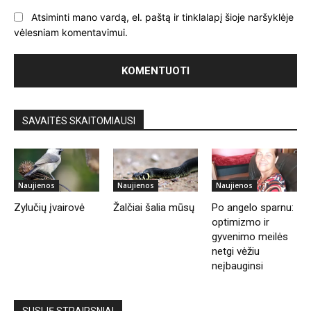
Atsiminti mano vardą, el. paštą ir tinklalapį šioje naršyklėje
vėlesniam komentavimui.
SAVAITĖS SKAITOMIAUSI
Naujienos
Naujienos
Naujienos
Zylučių įvairovė
Žalčiai šalia mūsų
Po angelo sparnu:
optimizmo ir
gyvenimo meilės
netgi vėžiu
neįbauginsi
SUSIJĘ STRAIPSNIAI