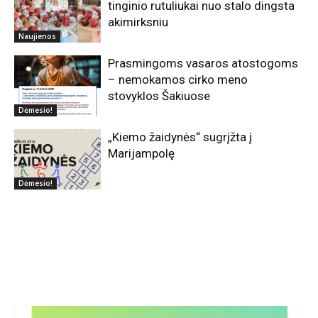
tinginio rutuliukai nuo stalo dingsta
akimirksniu
Naujienos
Prasmingoms vasaros atostogoms
– nemokamos cirko meno
stovyklos Šakiuose
Dėmesio!
„Kiemo žaidynės“ sugrįžta į
Marijampolę
Dėmesio!