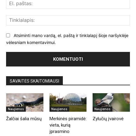
El.
paš
Tin
Atsiminti mano vardą, el. paštą ir tinklalapį šioje naršyklėje
vėlesniam komentavimui.
SAVAITĖS SKAITOMIAUSI
Naujienos
Naujienos
Naujienos
Žalčiai šalia mūsų
Merkinės piramidė:
Zylučių įvairovė
vieta, kurią
įprasmino