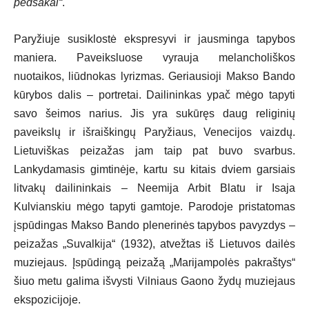
pėdsakai“
.
Paryžiuje susiklostė ekspresyvi ir jausminga tapybos
maniera. Paveiksluose vyrauja melancholiškos
nuotaikos, liūdnokas lyrizmas. Geriausioji Makso Bando
kūrybos dalis – portretai. Dailininkas ypač mėgo tapyti
savo šeimos narius. Jis yra sukūręs daug religinių
paveikslų ir išraiškingų Paryžiaus, Venecijos vaizdų.
Lietuviškas peizažas jam taip pat buvo svarbus.
Lankydamasis gimtinėje, kartu su kitais dviem garsiais
litvakų dailininkais – Neemija Arbit Blatu ir Isaja
Kulvianskiu mėgo tapyti gamtoje. Parodoje pristatomas
įspūdingas Makso Bando plenerinės tapybos pavyzdys –
peizažas „Suvalkija“ (1932), atvežtas iš Lietuvos dailės
muziejaus. Įspūdingą peizažą „Marijampolės pakraštys“
šiuo metu galima išvysti Vilniaus Gaono žydų muziejaus
ekspozicijoje.