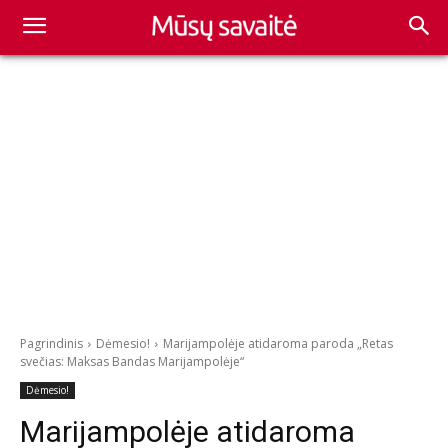
Pagrindinis
Dėmesio!
Marijampolėje atidaroma paroda „Retas
svečias: Maksas Bandas Marijampolėje“
Dėmesio!
Marijampolėje atidaroma