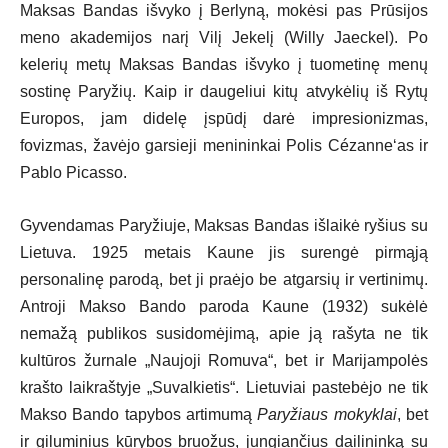
Maksas Bandas išvyko į Berlyną, mokėsi pas Prūsijos
meno akademijos narį Vilį Jekelį (Willy Jaeckel). Po
kelerių metų Maksas Bandas išvyko į tuometinę menų
sostinę Paryžių. Kaip ir daugeliui kitų atvykėlių iš Rytų
Europos, jam didelę įspūdį darė impresionizmas,
fovizmas, žavėjo garsieji menininkai Polis Cézanne‘as ir
Pablo Picasso.
Gyvendamas Paryžiuje, Maksas Bandas išlaikė ryšius su
Lietuva. 1925 metais Kaune jis surengė pirmąją
personalinę parodą, bet ji praėjo be atgarsių ir vertinimų.
Antroji Makso Bando paroda Kaune (1932) sukėlė
nemažą publikos susidomėjimą, apie ją rašyta ne tik
kultūros žurnale „Naujoji Romuva“, bet ir Marijampolės
krašto laikraštyje „Suvalkietis“. Lietuviai pastebėjo ne tik
Makso Bando tapybos artimumą
Paryžiaus mokyklai
, bet
ir giluminius kūrybos bruožus, jungiančius dailininką su