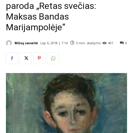
paroda „Retas svečias:
Maksas Bandas
Marijampolėje“
Mūsų savaitė
Lap 6, 2018 | 7:14
3
min. skaitymo
401
0