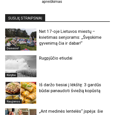
apreiškimas
SUSIJĘ STRAIPSNIAI
Net 17-oje Lietuvos miestų –
kvietimas senjorams: „Švęskime
gyvenimą čia ir dabar!“
Dėmesio!
Rugpjūčio etiudai
Kūryba
Iš daržo tiesiai į lėkštę: 3 gardūs
būdai panaudoti šviežią kopūstą
Naujienos
„Ant medinės lentelės“ įspėja: šie