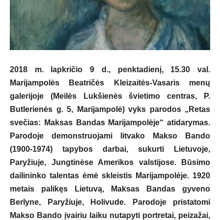
2018 m. lapkričio 9 d., penktadienį, 15.30 val.
Marijampolės Beatričės Kleizaitės-Vasaris menų
galerijoje (Meilės Lukšienės švietimo centras, P.
Butlerienės g. 5, Marijampolė) vyks parodos „Retas
svečias: Maksas Bandas Marijampolėje“ atidarymas.
Parodoje demonstruojami litvako Makso Bando
(1900-1974) tapybos darbai, sukurti Lietuvoje,
Paryžiuje, Jungtinėse Amerikos valstijose. Būsimo
dailininko talentas ėmė skleistis Marijampolėje. 1920
metais palikęs Lietuvą, Maksas Bandas gyveno
Berlyne, Paryžiuje, Holivude. Parodoje pristatomi
Makso Bando įvairiu laiku nutapyti portretai, peizažai,