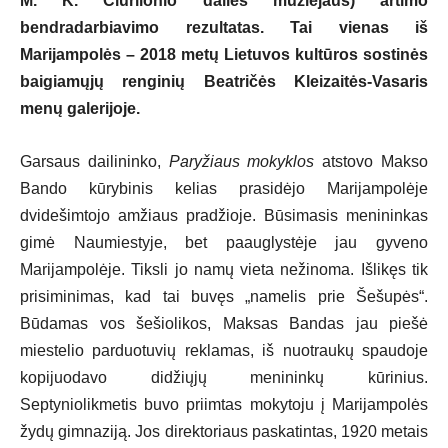
M. K. Čiurlionio dailės muziejaus) artimo
bendradarbiavimo rezultatas. Tai vienas iš
Marijampolės – 2018 metų Lietuvos kultūros sostinės
baigiamųjų renginių Beatričės Kleizaitės-Vasaris
menų galerijoje.
Garsaus dailininko,
Paryžiaus mokyklos
atstovo Makso
Bando kūrybinis kelias prasidėjo Marijampolėje
dvidešimtojo amžiaus pradžioje. Būsimasis menininkas
gimė Naumiestyje, bet paauglystėje jau gyveno
Marijampolėje. Tiksli jo namų vieta nežinoma. Išlikęs tik
prisiminimas, kad tai buvęs „namelis prie Šešupės“.
Būdamas vos šešiolikos, Maksas Bandas jau piešė
miestelio parduotuvių reklamas, iš nuotraukų spaudoje
kopijuodavo didžiųjų menininkų kūrinius.
Septyniolikmetis buvo priimtas mokytoju į Marijampolės
žydų gimnaziją. Jos direktoriaus paskatintas, 1920 metais