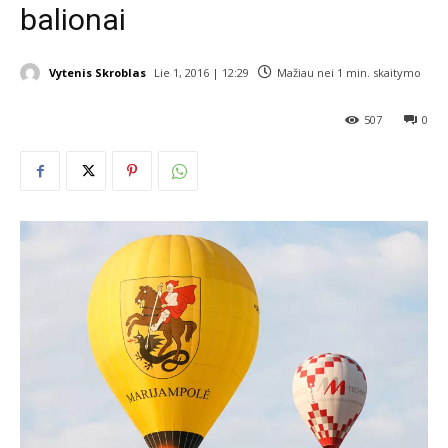
balionai
Vytenis Skroblas
Lie 1, 2016 | 12:29
Mažiau nei 1
min. skaitymo
507
0