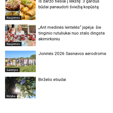
Iš daržo tiesiai į lėkštę: 3 gardūs
būdai panaudoti šviežią kopūstą
Naujienos
„Ant medinės lentelės“ įspėja: šie
tinginio rutuliukai nuo stalo dingsta
akimirksniu
Naujienos
Joninės 2026 Sasnavos aerodrome
Galerijos
Birželio etiudai
Kūryba