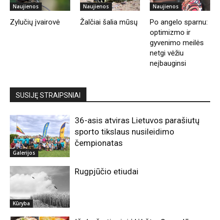
Naujienos
Naujienos
Naujienos
Zylučių įvairovė
Žalčiai šalia mūsų
Po angelo sparnu:
optimizmo ir
gyvenimo meilės
netgi vėžiu
neįbauginsi
SUSIJĘ STRAIPSNIAI
36-asis atviras Lietuvos parašiutų
sporto tikslaus nusileidimo
čempionatas
Galerijos
Rugpjūčio etiudai
Kūryba