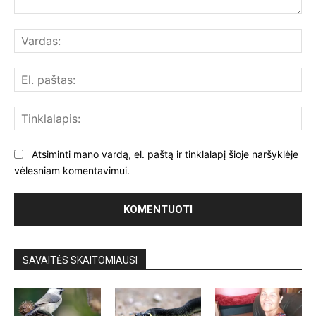
Komentuoti:
Var
El.
paš
Tin
Atsiminti mano vardą, el. paštą ir tinklalapį šioje naršyklėje
vėlesniam komentavimui.
SAVAITĖS SKAITOMIAUSI