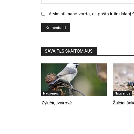
Atsiminti mano vardą, el. paštą ir tinklalap
SAVAITĖS SKAITOMIAUSI
Naujienos
Naujienos
Zylučių įvairovė
Žalčiai ša