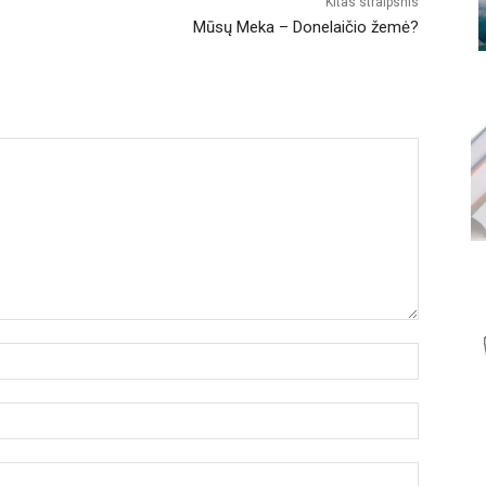
Kitas straipsnis
Mūsų Meka – Donelaičio žemė?
Vardas:
El.
paštas:
Tinklalapi