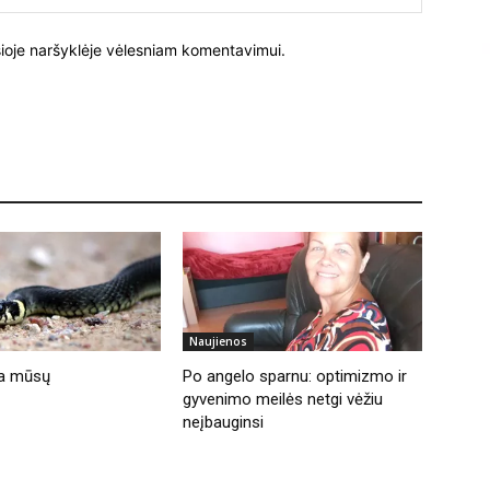
į šioje naršyklėje vėlesniam komentavimui.
Naujienos
lia mūsų
Po angelo sparnu: optimizmo ir
gyvenimo meilės netgi vėžiu
neįbauginsi