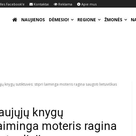
es Facebook’e
Kontaktai
Reklama
Apie mus
NAUJIENOS
DĖMESIO!
REGIONE
ŽMONĖS
N
jų knygų sutiktuvės: stipri laiminga moteris ragina saugoti lietuviškas
naujųjų knygų
 laiminga moteris ragina