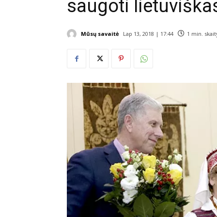
saugoti lietuviškas
Mūsų savaitė
Lap 13, 2018 | 17:44
1
min. skai