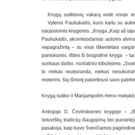
Knygų sutiktuvių vakarą vedė visoje res
Vytenis Pauliukaitis, kuris kartu su auto
naujosiomis knygomis. „Knyga „Kaip aš tapau 
Pauliukaitis, akcentuodamas autorės atviru
nepagražintą – su visai iškentėtais varga
pamokomis. Išties ši biografinė knyga – tai
sunkaus darbo, nuolatinio tobulėjimo. „Svarb
to niekas neatsiranda, niekas nesukuria
moterimi, šią išmintį patvirtinusi savo patirti
Knygą sutiko ir Marijampolės meno mokyklos
Antrojoje O. Čirvinskienės knygoje – „I
lietuviškų tradicijų išaugojimą bei puoselė
pasakoja, kaip buvo švenčiamos pagrindinės