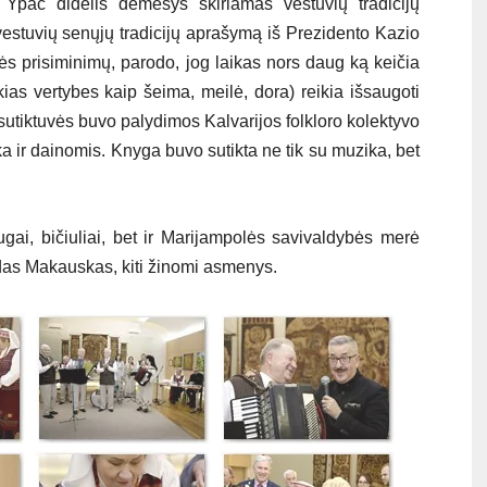
. Ypač didelis dėmesys skiriamas vestuvių tradicijų
vestuvių senųjų tradicijų aprašymą iš Prezidento Kazio
s prisiminimų, parodo, jog laikas nors daug ką keičia
ias vertybes kaip šeima, meilė, dora) reikia išsaugoti
utiktuvės buvo palydimos Kalvarijos folkloro kolektyvo
 ir dainomis. Knyga buvo sutikta ne tik su muzika, bet
ugai, bičiuliai, bet ir Marijampolės savivaldybės merė
as Makauskas, kiti žinomi asmenys.