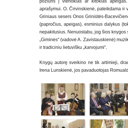
požiūris į vienokias ar kitokias apeigas
aprašymui. O. Čirvinskienė, pateikdama ir 
Griniaus sesers Onos Griniūtės-Bacevičienė
(papročius, apeigas), esminius dalykus (tok
nepakitusius. Nenuostabu, jog šios knygos s
„Giminės“ (vadovė A. Zavistauskienė) muzika
ir tradiciniu lietuvišku „karvojumi“.
Knygų autorę sveikino ne tik artimieji, dra
Irena Lunskienė, jos pavaduotojas Romuald