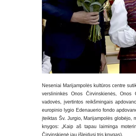
Neseniai Marijampolės kultūros centre sutik
verslininkės Onos Čirvinskienės, Onos 
vadovės, įvertintos reikšmingais apdovan
europinio lygio Edenauerio fondo apdovano
įteiktas Šv. Jurgio, Marijampolės globėjo
knygos: „Kaip aš tapau laiminga moterimi
Čirvinskienė jau išleidusi tris knygas).