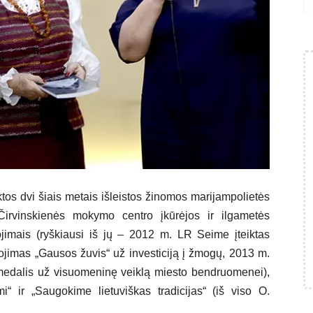
tos dvi šiais metais išleistos žinomos marijampolietės
Čirvinskienės mokymo centro įkūrėjos ir ilgametės
ojimais (ryškiausi iš jų – 2012 m. LR Seime įteiktas
jimas „Gausos žuvis“ už investiciją į žmogų, 2013 m.
, medalis už visuomeninę veiklą miesto bendruomenei),
“ ir „Saugokime lietuviškas tradicijas“ (iš viso O.