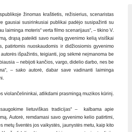
publikoje žinomas kraštietis, režisierius, scenaristas
re gausiai susirinkusiai publikai padėjo susipažinti su
laiminga moteris“ verta filmo scenarijaus“, – tikino V.
mą, drąsą pateikti savo nueitą gyvenimo kelią visiškai
is, patirtomis nuoskaudomis ir didžiosiomis gyvenimo
 autorės išpažintis, teigianti, jog sėkmė neįmanoma be
iausia – nebijoti kančios, vargo, didelio darbo, nes be
ma“, – sako autorė, dabar save vadinanti laiminga
mi.
 violančelininkai, atlikdami prasmingą muzikos kūrinį.
šsaugokime lietuviškas tradicijas“ – kalbama apie
jimą. Autorė, remdamasi savo gyvenimo kelio patirtimi,
 metų šventės jos vaikystės, jaunystės metu, kaip kito