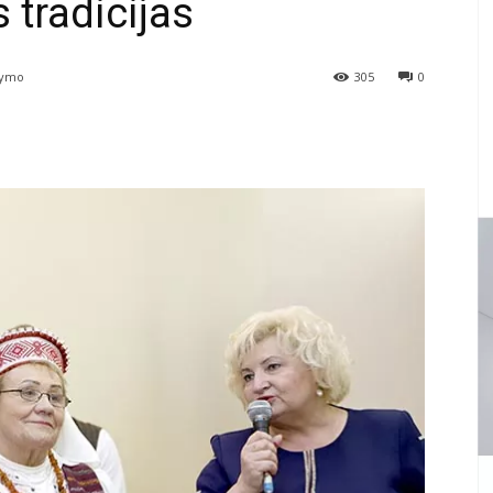
 tradicijas
tymo
305
0