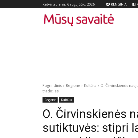
RENGINIAI
M
Ketvirtadienis, 6 rugpjūčio, 2026
Pagrindinis
Regione
Kultūra
O. Čirvinskienės naujų
tradicijas
Regione
Kultūra
O. Čirvinskienės 
sutiktuvės: stipri