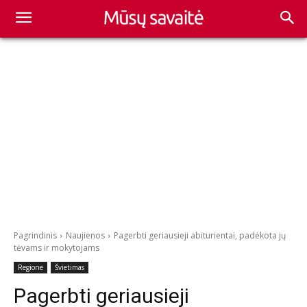
Pagrindinis
Naujienos
Pagerbti geriausieji abiturientai, padėkota jų
tėvams ir mokytojams
Regione
Švietimas
Pagerbti geriausieji