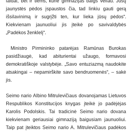
laidai, bet ir tiems, kurie gimnazijas baigs vėliau. Jūsų
jaunystės pėdos įspaustos čia, tad linkiu gauti gerą
išsilavinimą ir sugrįžti ten, kur lieka jūsų pėdos“.
Kiekvienam jaunuoliui jis įteikė po savivaldybės
„Padėkos ženklelį“.
Ministro Pirmininko patarėjas Ramūnas Burokas
pasidžiaugė, kad abiturientai užaugo, formavosi
demokratiškoje valstybėje. „Savo entuziazmą naudokite
atsakingai – nepamirškite savo bendruomenės“, – sakė
jis.
Seimo nario Albino Mitrulevičiaus dovanojamas Lietuvos
Respublikos Konstitucijos knygas įteikė jo padėjėjas
Karolis Podolskis. Tai tradicinė Seimo nario dovana
kiekvienam geriausiai gimnaziją baigusiam jaunuoliui.
Taip pat įteiktos Seimo nario A. Mitrulevičiaus padėkos