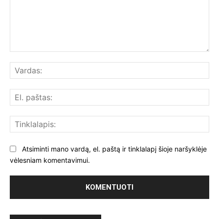
Komentuoti:
Var
El.
paš
Tin
Atsiminti mano vardą, el. paštą ir tinklalapį šioje naršyklėje
vėlesniam komentavimui.