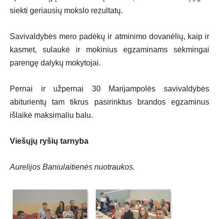
siekti geriausių mokslo rezultatų.
Savivaldybės mero padėkų ir atminimo dovanėlių, kaip ir
kasmet, sulaukė ir mokinius egzaminams sėkmingai
parengę dalykų mokytojai.
Pernai ir užpernai 30 Marijampolės savivaldybės
abiturientų tam tikrus pasirinktus brandos egzaminus
išlaikė maksimaliu balu.
Viešųjų ryšių tarnyba
Aurelijos Baniulaitienės nuotraukos.