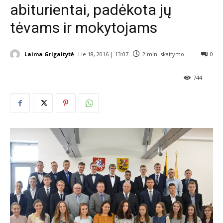
abiturientai, padėkota jų
tėvams ir mokytojams
Laima Grigaitytė
Lie 18, 2016 | 13:07
2
min. skaitymo
0
744