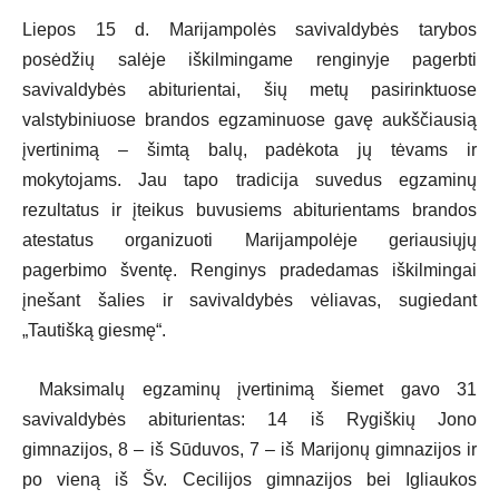
Liepos 15 d. Marijampolės savivaldybės tarybos
posėdžių salėje iškilmingame renginyje pagerbti
savivaldybės abiturientai, šių metų pasirinktuose
valstybiniuose brandos egzaminuose gavę aukščiausią
įvertinimą – šimtą balų, padėkota jų tėvams ir
mokytojams. Jau tapo tradicija suvedus egzaminų
rezultatus ir įteikus buvusiems abiturientams brandos
atestatus organizuoti Marijampolėje geriausiųjų
pagerbimo šventę. Renginys pradedamas iškilmingai
įnešant šalies ir savivaldybės vėliavas, sugiedant
„Tautišką giesmę“.
Maksimalų egzaminų įvertinimą šiemet gavo 31
savivaldybės abiturientas: 14 iš Rygiškių Jono
gimnazijos, 8 – iš Sūduvos, 7 – iš Marijonų gimnazijos ir
po vieną iš Šv. Cecilijos gimnazijos bei Igliaukos