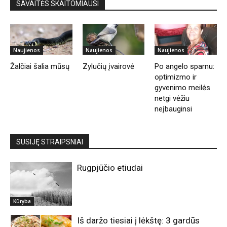
SAVAITĖS SKAITOMIAUSI
Naujienos
Naujienos
Naujienos
Žalčiai šalia mūsų
Zylučių įvairovė
Po angelo sparnu:
optimizmo ir
gyvenimo meilės
netgi vėžiu
neįbauginsi
SUSIJĘ STRAIPSNIAI
Rugpjūčio etiudai
Kūryba
Iš daržo tiesiai į lėkštę: 3 gardūs