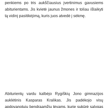
penkiems po tris aukščiausius įvertinimus gavusiems
abiturientams. Jis kvietė jaunus žmones ir toliau išlaikyti
tą vidinį pasitikėjimą, kuris juos atvedė į sėkmę.
Abiturientų vardu kalbėjo Rygiškių Jono gimnazijos
auklėtinis Kasparas Kralikas. Jis padėkojo visų
apdovanotųjų bendraamžių tėvams, kurie sukūrė sąlygas