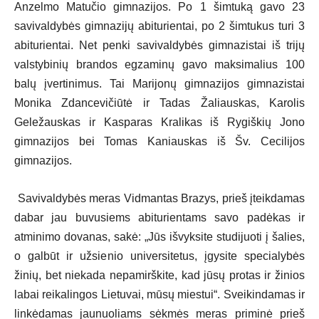
Anzelmo Matučio gimnazijos. Po 1 šimtuką gavo 23
savivaldybės gimnazijų abiturientai, po 2 šimtukus turi 3
abiturientai. Net penki savivaldybės gimnazistai iš trijų
valstybinių brandos egzaminų gavo maksimalius 100
balų įvertinimus. Tai Marijonų gimnazijos gimnazistai
Monika Zdancevičiūtė ir Tadas Žaliauskas, Karolis
Geležauskas ir Kasparas Kralikas iš Rygiškių Jono
gimnazijos bei Tomas Kaniauskas iš Šv. Cecilijos
gimnazijos.
Savivaldybės meras Vidmantas Brazys, prieš įteikdamas
dabar jau buvusiems abiturientams savo padėkas ir
atminimo dovanas, sakė: „Jūs išvyksite studijuoti į šalies,
o galbūt ir užsienio universitetus, įgysite specialybės
žinių, bet niekada nepamirškite, kad jūsų protas ir žinios
labai reikalingos Lietuvai, mūsų miestui“. Sveikindamas ir
linkėdamas jaunuoliams sėkmės meras priminė prieš