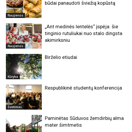
būdai panaudoti šviežią kopūstą
Naujienos
„Ant medinės lentelės“ įspėja: šie
tinginio rutuliukai nuo stalo dingsta
akimirksniu
Naujienos
Birželio etiudai
Kūryba
Respublikinė studentų konferencija
Švietimas
Paminėtas Sūduvos žemdirbių alma
mater šimtmetis