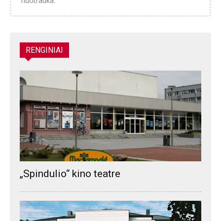
nuotrauka.
RENGINIAI
„Spindulio“ kino teatre