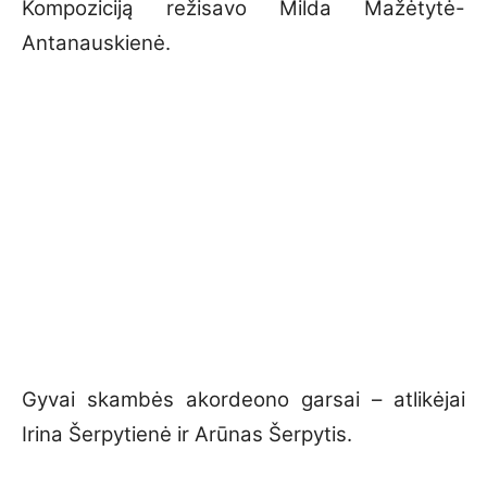
Kompoziciją režisavo Milda Mažėtytė-
Antanauskienė.
Gyvai skambės akordeono garsai – atlikėjai
Irina Šerpytienė ir Arūnas Šerpytis.