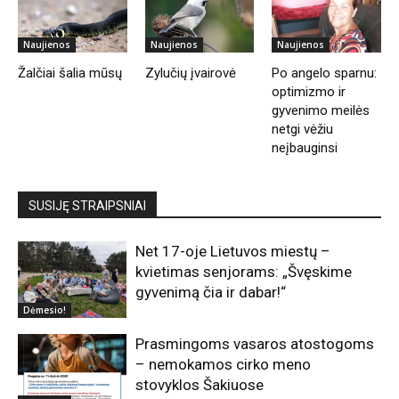
Naujienos
Naujienos
Naujienos
Žalčiai šalia mūsų
Zylučių įvairovė
Po angelo sparnu:
optimizmo ir
gyvenimo meilės
netgi vėžiu
neįbauginsi
SUSIJĘ STRAIPSNIAI
Net 17-oje Lietuvos miestų –
kvietimas senjorams: „Švęskime
gyvenimą čia ir dabar!“
Dėmesio!
Prasmingoms vasaros atostogoms
– nemokamos cirko meno
stovyklos Šakiuose