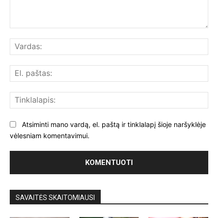
Komentuoti:
Var
El.
paš
Tin
Atsiminti mano vardą, el. paštą ir tinklalapį šioje naršyklėje
vėlesniam komentavimui.
SAVAITĖS SKAITOMIAUSI