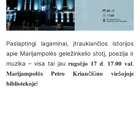
Paslaptingi lagaminai, įtraukiančios istorijos
apie Marijampolės geležinkelio stotį, poezija ir
muzika – visa tai jau 𝐫𝐮𝐠𝐬ė𝐣𝐨 𝟏𝟕 𝐝. 𝟏𝟕.𝟎𝟎 𝐯𝐚𝐥.
𝐌𝐚𝐫𝐢𝐣𝐚𝐦𝐩𝐨𝐥ė𝐬 𝐏𝐞𝐭𝐫𝐨 𝐊𝐫𝐢𝐚𝐮č𝐢ū𝐧𝐨 𝐯𝐢𝐞š𝐨𝐣𝐨𝐣𝐞
𝐛𝐢𝐛𝐥𝐢𝐨𝐭𝐞𝐤𝐨𝐣𝐞!