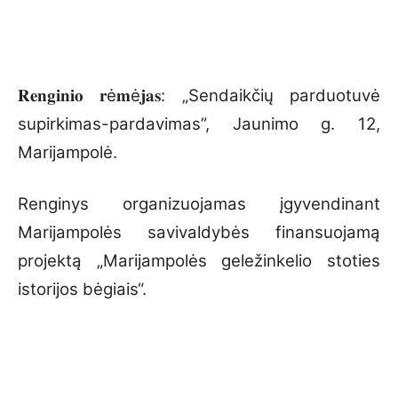
𝐑𝐞𝐧𝐠𝐢𝐧𝐢𝐨 𝐫ė𝐦ė𝐣𝐚𝐬: „Sendaikčių parduotuvė
supirkimas-pardavimas”, Jaunimo g. 12,
Marijampolė.
Renginys organizuojamas įgyvendinant
Marijampolės savivaldybės finansuojamą
projektą „Marijampolės geležinkelio stoties
istorijos bėgiais“.