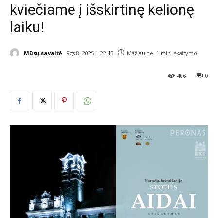
kviečiame į išskirtinę kelionę
laiku!
Mūsų savaitė
Rgs 8, 2025 | 22:45
Mažiau nei 1
min. skaitymo
406
0