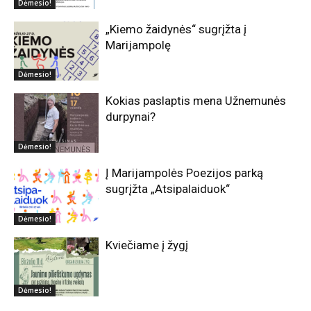
Dėmesio!
„Kiemo žaidynės“ sugrįžta į
Marijampolę
Dėmesio!
Kokias paslaptis mena Užnemunės
durpynai?
Dėmesio!
Į Marijampolės Poezijos parką
sugrįžta „Atsipalaiduok“
Dėmesio!
Kviečiame į žygį
Dėmesio!