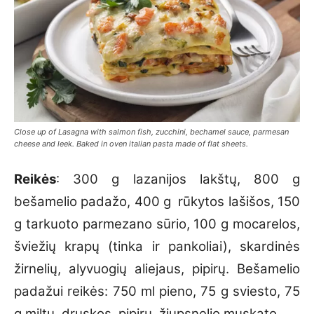
Close up of Lasagna with salmon fish, zucchini, bechamel sauce, parmesan
cheese and leek. Baked in oven italian pasta made of flat sheets.
Reikės
: 300 g lazanijos lakštų, 800 g
bešamelio padažo, 400 g rūkytos lašišos, 150
g tarkuoto parmezano sūrio, 100 g mocarelos,
šviežių krapų (tinka ir pankoliai), skardinės
žirnelių, alyvuogių aliejaus, pipirų. Bešamelio
padažui reikės: 750 ml pieno, 75 g sviesto, 75
g miltų, druskos, pipirų, žiupsnelio muskato.