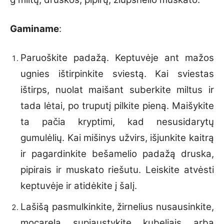
Gaminame
:
Paruoškite padažą. Keptuvėje ant mažos
ugnies ištirpinkite sviestą. Kai sviestas
ištirps, nuolat maišant suberkite miltus ir
tada lėtai, po truputį pilkite pieną. Maišykite
ta pačia kryptimi, kad nesusidarytų
gumulėlių. Kai mišinys užvirs, išjunkite kaitrą
ir pagardinkite bešamelio padažą druska,
pipirais ir muskato riešutu. Leiskite atvėsti
keptuvėje ir atidėkite į šalį.
Lašišą pasmulkinkite, žirnelius nusausinkite,
mocarelą supjaustykite kubeliais arba