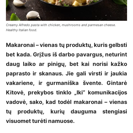
Creamy Alfredo pasta with chicken, mushrooms and parmesan cheese.
Healthy Italian food.
Makaronai – vienas tų produktų, kuris gelbsti
bet kada. Grįžus iš darbo pavargus, neturint
daug laiko ar pinigų, bet kai norisi kažko
paprasto ir skanaus. Jie gali virsti ir jaukia
vakariene, ir gurmaniška švente. Gintarė
Kitovė, prekybos tinklo „Iki“ komunikacijos
vadovė, sako, kad todėl makaronai – vienas
tų produktų, kurių dauguma stengiasi
visuomet turėti namuose.