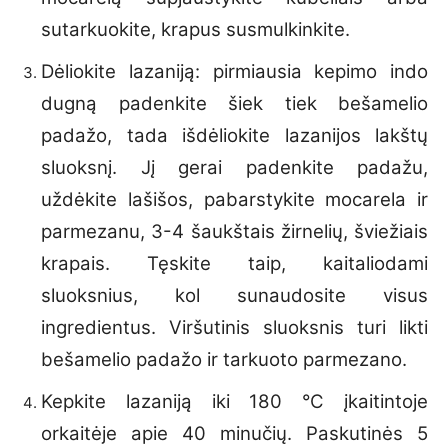
sutarkuokite, krapus susmulkinkite.
Dėliokite lazaniją: pirmiausia kepimo indo
dugną padenkite šiek tiek bešamelio
padažo, tada išdėliokite lazanijos lakštų
sluoksnį. Jį gerai padenkite padažu,
uždėkite lašišos, pabarstykite mocarela ir
parmezanu, 3-4 šaukštais žirnelių, šviežiais
krapais. Tęskite taip, kaitaliodami
sluoksnius, kol sunaudosite visus
ingredientus. Viršutinis sluoksnis turi likti
bešamelio padažo ir tarkuoto parmezano.
Kepkite lazaniją iki 180 °C įkaitintoje
orkaitėje apie 40 minučių. Paskutinės 5