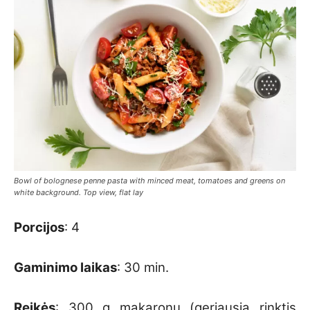
Bowl of bolognese penne pasta with minced meat, tomatoes and greens on
white background. Top view, flat lay
Porcijos
: 4
Gaminimo laikas
: 30 min.
Reikės
: 300 g makaronų (geriausia rinktis