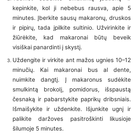
kepinkite, kol ji nebebus rausva, apie 5
minutes. Įberkite sausų makaronų, druskos
ir pipirų, tada įpilkite sultinio. Užvirinkite ir
žiūrėkite, kad makaronai būtų beveik
visiškai panardinti į skystį.
Uždengite ir virkite ant mažos ugnies 10–12
minučių. Kai makaronai bus al dente,
nuimkite dangtį. Į makaronus sudėkite
smulkintą brokolį, pomidorus, išspaustą
česnaką ir pabarstykite paprikų dribsniais.
Išmaišykite ir uždenkite. Išjunkite ugnį ir
palikite daržoves pasitroškinti likusioje
šilumoje 5 minutes.