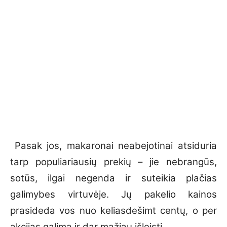
Pasak jos, makaronai neabejotinai atsiduria
tarp populiariausių prekių – jie nebrangūs,
sotūs, ilgai negenda ir suteikia plačias
galimybes virtuvėje. Jų pakelio kainos
prasideda vos nuo keliasdešimt centų, o per
akcijas galima ir dar mažiau išleisti.