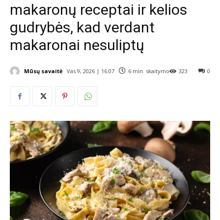
makaronų receptai ir kelios
gudrybės, kad verdant
makaronai nesuliptų
Mūsų savaitė
Vas 9, 2026 | 16:07
6
min. skaitymo
323
0