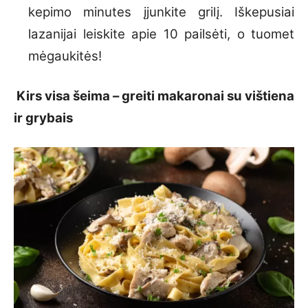
kepimo minutes įjunkite grilį. Iškepusiai
lazanijai leiskite apie 10 pailsėti, o tuomet
mėgaukitės!
Kirs visa šeima – greiti makaronai su vištiena
ir grybais