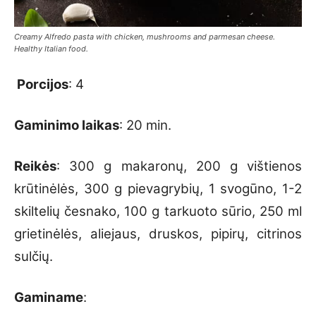
Creamy Alfredo pasta with chicken, mushrooms and parmesan cheese.
Healthy Italian food.
Porcijos
: 4
Gaminimo laikas
: 20 min.
Reikės
: 300 g makaronų, 200 g vištienos
krūtinėlės, 300 g pievagrybių, 1 svogūno, 1-2
skiltelių česnako, 100 g tarkuoto sūrio, 250 ml
grietinėlės, aliejaus, druskos, pipirų, citrinos
sulčių.
Gaminame
: