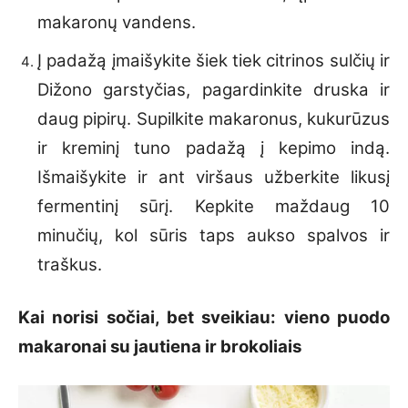
makaronų vandens.
Į padažą įmaišykite šiek tiek citrinos sulčių ir
Dižono garstyčias, pagardinkite druska ir
daug pipirų. Supilkite makaronus, kukurūzus
ir kreminį tuno padažą į kepimo indą.
Išmaišykite ir ant viršaus užberkite likusį
fermentinį sūrį. Kepkite maždaug 10
minučių, kol sūris taps aukso spalvos ir
traškus.
Kai norisi sočiai, bet sveikiau: vieno puodo
makaronai su jautiena ir brokoliais