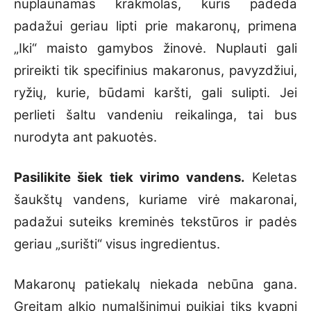
nuplaunamas krakmolas, kuris padeda
padažui geriau lipti prie makaronų, primena
„Iki“ maisto gamybos žinovė. Nuplauti gali
prireikti tik specifinius makaronus, pavyzdžiui,
ryžių, kurie, būdami karšti, gali sulipti. Jei
perlieti šaltu vandeniu reikalinga, tai bus
nurodyta ant pakuotės.
Pasilikite šiek tiek virimo vandens.
Keletas
šaukštų vandens, kuriame virė makaronai,
padažui suteiks kreminės tekstūros ir padės
geriau „surišti“ visus ingredientus.
Makaronų patiekalų niekada nebūna gana.
Greitam alkio numalšinimui puikiai tiks kvapni