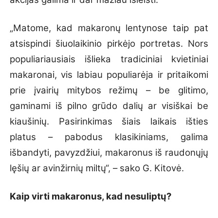
„Matome, kad makaronų lentynose taip pat
atsispindi šiuolaikinio pirkėjo portretas. Nors
populiariausiais išlieka tradiciniai kvietiniai
makaronai, vis labiau populiarėja ir pritaikomi
prie įvairių mitybos režimų – be glitimo,
gaminami iš pilno grūdo dalių ar visiškai be
kiaušinių. Pasirinkimas šiais laikais išties
platus – pabodus klasikiniams, galima
išbandyti, pavyzdžiui, makaronus iš raudonųjų
lęšių ar avinžirnių miltų“, – sako G. Kitovė.
Kaip virti makaronus, kad nesuliptų?