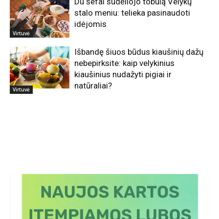
Du šefai sudėliojo tobulą Velykų
stalo meniu: telieka pasinaudoti
idėjomis
Virtuvė
Išbandę šiuos būdus kiaušinių dažų
nebepirksite: kaip velykinius
kiaušinius nudažyti pigiai ir
natūraliai?
Virtuvė