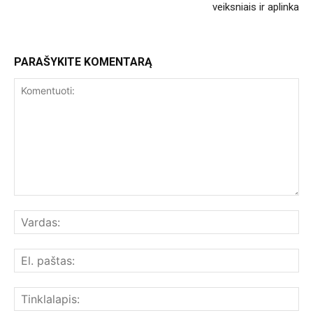
veiksniais ir aplinka
PARAŠYKITE KOMENTARĄ
Komentuoti:
Var
El.
paš
Tin