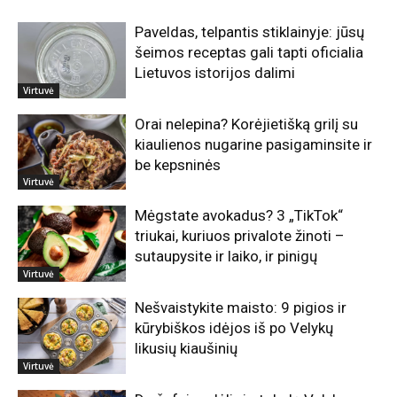
Paveldas, telpantis stiklainyje: jūsų
šeimos receptas gali tapti oficialia
Lietuvos istorijos dalimi
Virtuvė
Orai nelepina? Korėjietišką grilį su
kiaulienos nugarine pasigaminsite ir
be kepsninės
Virtuvė
Mėgstate avokadus? 3 „TikTok“
triukai, kuriuos privalote žinoti –
sutaupysite ir laiko, ir pinigų
Virtuvė
Nešvaistykite maisto: 9 pigios ir
kūrybiškos idėjos iš po Velykų
likusių kiaušinių
Virtuvė