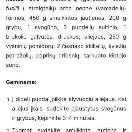
fusilli
( straigtelių) arba
penne
(vamzdelių)
formos, 450 g smulkintos jautienos, 200 g
grybų, 1 svogūno, 3 puodelių sultinio, 1
brokolio galvutės, druskos, aliejaus, 250 g
vyšninių pomidorų, 2 česnako skiltelių, šviežių
petražolių, paprikų dribsnių, tarkuoto kietojo
sūrio.
Gaminame
:
Į didelį puodą įpilkite alyvuogių aliejaus. Kai
aliejus įkais, sudėkite pjaustytus svogūnus
ir grybus, kepinkite 3–4 minutes.
Tuomet sudėkite smulkintą jautieną ir