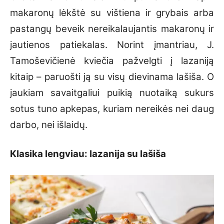
makaronų lėkštė su vištiena ir grybais arba
pastangų beveik nereikalaujantis makaronų ir
jautienos patiekalas. Norint įmantriau, J.
Tamoševičienė kviečia pažvelgti į lazaniją
kitaip – paruošti ją su visų dievinama lašiša. O
jaukiam savaitgaliui puikią nuotaiką sukurs
sotus tuno apkepas, kuriam nereikės nei daug
darbo, nei išlaidų.
Klasika lengviau: lazanija su lašiša