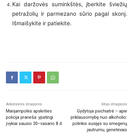
Kai daržovės suminkštės, įberkite šviežių
petražolių ir parmezano sūrio pagal skonį.
Išmaišykite ir patiekite.
Ankstesnis straipsnis
Kitas straipsnis
Marijampolės apskrities
Gydytoja psichiatrė – apie
policija praneša: ypatingi
priklausomybę nuo alkoholio:
įvykiai sausio 30–vasario 8 d.
polinkis susijęs su smegenų
jautrumu, genetiniais