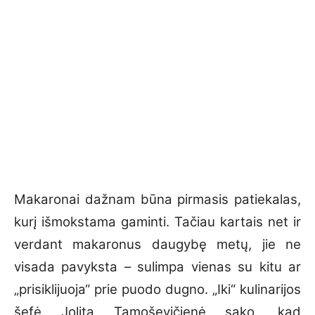
Makaronai dažnam būna pirmasis patiekalas,
kurį išmokstama gaminti. Tačiau kartais net ir
verdant makaronus daugybę metų, jie ne
visada pavyksta – sulimpa vienas su kitu ar
„prisiklijuoja“ prie puodo dugno. „Iki“ kulinarijos
šefė Jolita Tamoševičienė sako, kad