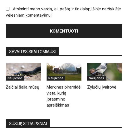
Atsiminti mano vardą, el. paštą ir tinklalapį šioje naršyklėje
vėlesniam komentavimui.
SAVAITĖS SKAITOMIAUSI
Naujienos
Naujienos
Naujienos
Žalčiai šalia mūsų
Merkinės piramidė:
Zylučių įvairovė
vieta, kurią
įprasmino
apreiškimas
SUSIJĘ STRAIPSNIAI