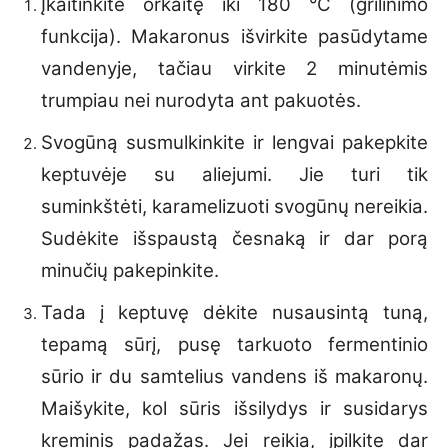
Įkaitinkite orkaitę iki 180 °C (grilinimo
funkcija). Makaronus išvirkite pasūdytame
vandenyje, tačiau virkite 2 minutėmis
trumpiau nei nurodyta ant pakuotės.
Svogūną susmulkinkite ir lengvai pakepkite
keptuvėje su aliejumi. Jie turi tik
suminkštėti, karamelizuoti svogūnų nereikia.
Sudėkite išspaustą česnaką ir dar porą
minučių pakepinkite.
Tada į keptuvę dėkite nusausintą tuną,
tepamą sūrį, pusę tarkuoto fermentinio
sūrio ir du samtelius vandens iš makaronų.
Maišykite, kol sūris išsilydys ir susidarys
kreminis padažas. Jei reikia, įpilkite dar