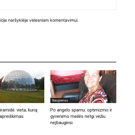
Tinklalapi
į šioje naršyklėje vėlesniam komentavimui.
Naujienos
ramidė: vieta, kurią
Po angelo sparnu: optimizmo ir
apreiškimas
gyvenimo meilės netgi vėžiu
neįbauginsi