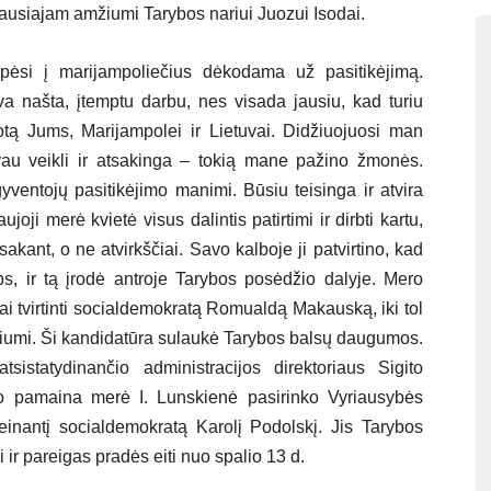
iausiajam amžiumi Tarybos nariui Juozui Isodai.
pėsi į marijampoliečius dėkodama už pasitikėjimą.
va našta, įtemptu darbu, nes visada jausiu, kad turiu
uotą Jums, Marijampolei ir Lietuvai. Didžiuojuosi man
au veikli ir atsakinga – tokią mane pažino žmonės.
yventojų pasitikėjimo manimi. Būsiu teisinga ir atvira
oji merė kvietė visus dalintis patirtimi ir dirbti kartu,
š sakant, o ne atvirkščiai. Savo kalboje ji patvirtino, kad
bs, ir tą įrodė antroje Tarybos posėdžio dalyje. Mero
ai tvirtinti socialdemokratą Romualdą Makauską, iki tol
oriumi. Ši kandidatūra sulaukė Tarybos balsų daugumos.
istatydinančio administracijos direktoriaus Sigito
Jo pamaina merė I. Lunskienė pasirinko Vyriausybės
einantį socialdemokratą Karolį Podolskį. Jis Tarybos
i ir pareigas pradės eiti nuo spalio 13 d.