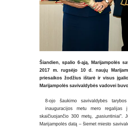
Šiandien, spalio 6-ąją, Marijampolės sa
2017 m. rugsėjo 10 d. naujų Marijam
priesaikos žodžius ištarė ir visus įgali
Marijampolės savivaldybės vadovei buvo į
8-ojo šaukimo savivaldybės tarybos
inauguracijos metu mero regalijas į
skaičiuojančio 300 metų, „pasiuntiniai”.
Marijampolės datą – šiemet miesto savivalda