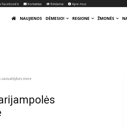
 Facebook’e
Kontaktai
Reklama
Apie mus
NAUJIENOS
DĖMESIO!
REGIONE
ŽMONĖS
N
s savivaldybės merė
Marijampolės
ė