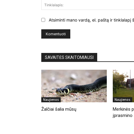
Atsiminti mano vardą, el. paštą ir tinklalap
SAVAITĖS SKAITOMIAUSI
Naujienos
Naujienos
Žalčiai šalia mūsų
Merkinės pi
įprasmino 