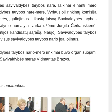
ės savivaldybės tarybos narė, laikinai einanti mero
dybės tarybos nare-mere, Vyriausioji rinkimų komisija
rės, įgaliojimus. Likusią laisvą Savivaldybės tarybos
įstatymo numatyta tvarka užėmė Jurgita Čerkauskienė,
rtijos kandidatų sąrašą. Naujoji Savivaldybės tarybos
o visus savivaldybės tarybos nario įgaliojimus.
dybės tarybos nario-mero rinkimai buvo organizuojami
is Savivaldybės meras Vidmantas Brazys.
os nuotraukos.