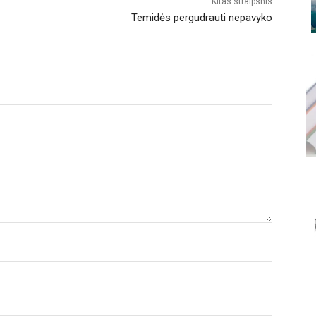
Kitas straipsnis
Temidės pergudrauti nepavyko
Vardas:
El.
paštas: