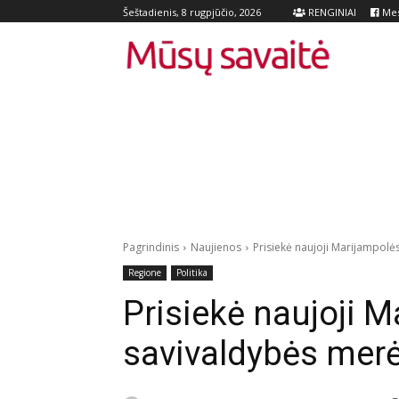
RENGINIAI
Mes
Šeštadienis, 8 rugpjūčio, 2026
Pagrindinis
Naujienos
Prisiekė naujoji Marijampolė
Regione
Politika
Prisiekė naujoji 
savivaldybės mer