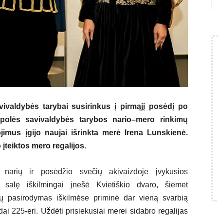
vivaldybės tarybai susirinkus į pirmąjį posėdį po
polės savivaldybės tarybos nario–mero rinkimų
ojimus įgijo naujai išrinkta merė Irena Lunskienė.
teiktos mero regalijos.
 narių ir posėdžio svečių akivaizdoje įvykusios
 salę iškilmingai įnešė Kvietiškio dvaro, šiemet
 Jų pasirodymas iškilmėse priminė dar vieną svarbią
i 225-eri. Uždėti prisiekusiai merei sidabro regalijas