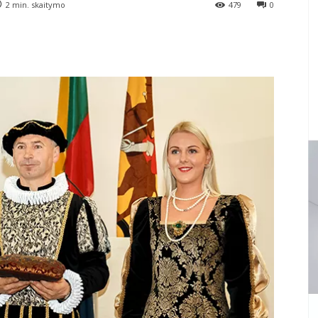
2
min. skaitymo
479
0