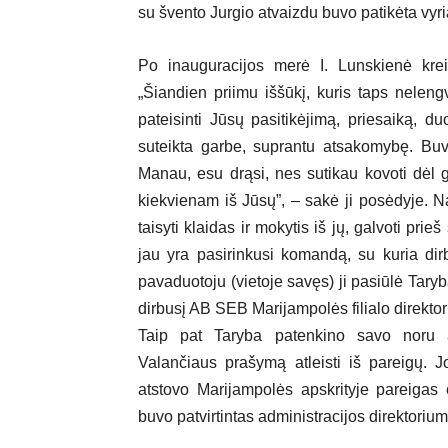
su švento Jurgio atvaizdu buvo patikėta vyr
Po inauguracijos merė I. Lunskienė krei
„Šiandien priimu iššūkį, kuris taps neleng
pateisinti Jūsų pasitikėjimą, priesaiką, d
suteikta garbe, suprantu atsakomybę. Buv
Manau, esu drąsi, nes sutikau kovoti dėl g
kiekvienam iš Jūsų”, – sakė ji posėdyje. Nauj
taisyti klaidas ir mokytis iš jų, galvoti prie
jau yra pasirinkusi komandą, su kuria dir
pavaduotoju (vietoje savęs) ji pasiūlė Taryb
dirbusį AB SEB Marijampolės filialo direkt
Taip pat Taryba patenkino savo noru ats
Valančiaus prašymą atleisti iš pareigų. 
atstovo Marijampolės apskrityje pareigas 
buvo patvirtintas administracijos direktorium