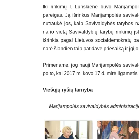
Iki rinkimų I. Lunskienė buvo Marijampol
pareigas. Ją išrinkus Marijampolės savival
nutraukė jos, kaip Savivaldybės tarybos na
nario vietą Savivaldybių tarybų rinkimų 
išrinkta pagal Lietuvos socialdemokratų pa
narė šiandien taip pat davė priesaiką ir įgij
Primename, jog nauji Marijampolės savival
po to, kai 2017 m. kovo 17 d. mirė ilgamet
Viešųjų ryšių tarnyba
Marijampolės savivaldybės administracij