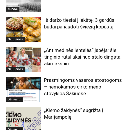
Kūryba
Iš daržo tiesiai į lėkštę: 3 gardūs
būdai panaudoti šviežią kopūstą
Naujienos
„Ant medinės lentelės“ įspėja: šie
tinginio rutuliukai nuo stalo dingsta
akimirksniu
Naujienos
Prasmingoms vasaros atostogoms
– nemokamos cirko meno
stovyklos Šakiuose
Dėmesio!
„Kiemo žaidynės“ sugrįžta į
Marijampolę
Dėmesio!