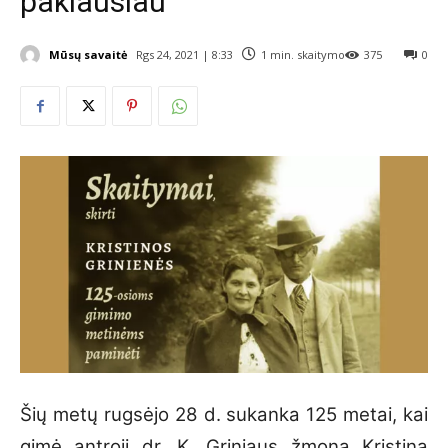
paklausiau“
Mūsų savaitė
Rgs 24, 2021 | 8:33
1
min. skaitymo
375
0
Šių metų rugsėjo 28 d. sukanka 125 metai, kai
gimė antroji dr. K. Griniaus žmona Kristina