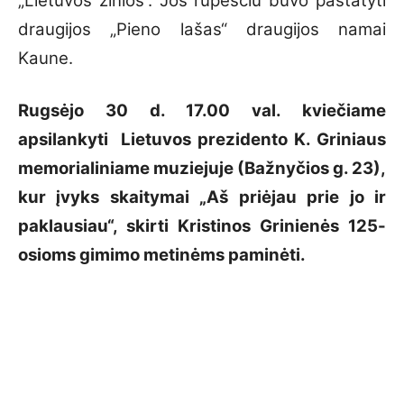
„Lietuvos žinios“. Jos rūpesčiu buvo pastatyti
draugijos „Pieno lašas“ draugijos namai
Kaune.
Rugsėjo 30 d. 17.00 val. kviečiame
apsilankyti Lietuvos prezidento K. Griniaus
memorialiniame muziejuje (Bažnyčios g. 23),
kur įvyks skaitymai „Aš priėjau prie jo ir
paklausiau“, skirti Kristinos Grinienės 125-
osioms gimimo metinėms paminėti.