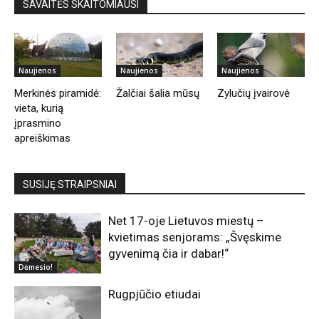
SAVAITĖS SKAITOMIAUSI
Naujienos
Naujienos
Naujienos
Merkinės piramidė:
Žalčiai šalia mūsų
Zylučių įvairovė
vieta, kurią
įprasmino
apreiškimas
SUSIJĘ STRAIPSNIAI
Net 17-oje Lietuvos miestų –
kvietimas senjorams: „Švęskime
gyvenimą čia ir dabar!“
Dėmesio!
Rugpjūčio etiudai