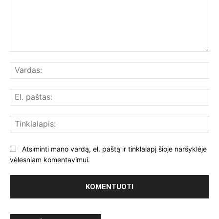
Komentuoti:
Var
El.
paš
Tin
Atsiminti mano vardą, el. paštą ir tinklalapį šioje naršyklėje
vėlesniam komentavimui.