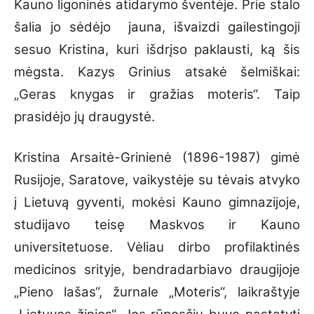
Kauno ligoninės atidarymo šventėje. Prie stalo
šalia jo sėdėjo jauna, išvaizdi gailestingoji
sesuo Kristina, kuri išdrįso paklausti, ką šis
mėgsta. Kazys Grinius atsakė šelmiškai:
„Geras knygas ir gražias moteris“. Taip
prasidėjo jų draugystė.
Kristina Arsaitė-Grinienė (1896-1987) gimė
Rusijoje, Saratove, vaikystėje su tėvais atvyko
į Lietuvą gyventi, mokėsi Kauno gimnazijoje,
studijavo teisę Maskvos ir Kauno
universitetuose. Vėliau dirbo profilaktinės
medicinos srityje, bendradarbiavo draugijoje
„Pieno lašas“, žurnale „Moteris“, laikraštyje