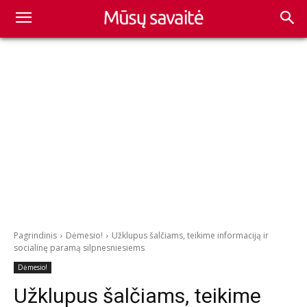
Pagrindinis
Dėmesio!
Užklupus šalčiams, teikime informaciją ir
socialinę paramą silpnesniesiems
Dėmesio!
Užklupus šalčiams, teikime