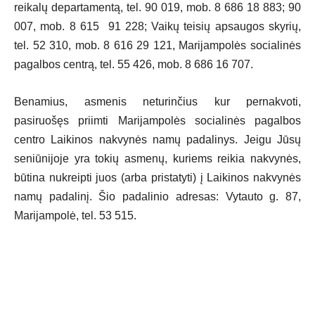
reikalų departamentą, tel. 90 019, mob. 8 686 18 883; 90
007, mob. 8 615 91 228; Vaikų teisių apsaugos skyrių,
tel. 52 310, mob. 8 616 29 121, Marijampolės socialinės
pagalbos centrą, tel. 55 426, mob. 8 686 16 707.
Benamius, asmenis neturinčius kur pernakvoti,
pasiruošęs priimti Marijampolės socialinės pagalbos
centro Laikinos nakvynės namų padalinys. Jeigu Jūsų
seniūnijoje yra tokių asmenų, kuriems reikia nakvynės,
būtina nukreipti juos (arba pristatyti) į Laikinos nakvynės
namų padalinį. Šio padalinio adresas: Vytauto g. 87,
Marijampolė, tel. 53 515.