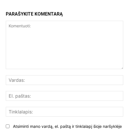
PARAŠYKITE KOMENTARĄ
Komentuoti:
Var
El.
paš
Tin
Atsiminti mano vardą, el. paštą ir tinklalapį šioje naršyklėje