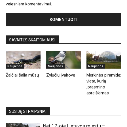
vėlesniam komentavimui.
SAVAITĖS SKAITOMIAUSI
Naujienos
Naujienos
Naujienos
Žalčiai šalia mūsų
Zylučių įvairovė
Merkinės piramidė:
vieta, kurią
įprasmino
apreiškimas
SUSIJĘ STRAIPSNIAI
Net 17-oje Lietuvos miestų –