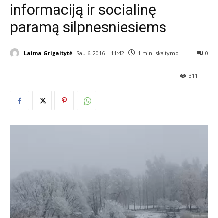
informaciją ir socialinę
paramą silpnesniesiems
Laima Grigaitytė
Sau 6, 2016 | 11:42
1
min. skaitymo
0
311