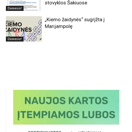
stovyklos Šakiuose
Dėmesio!
„Kiemo žaidynės“ sugrįžta į
Marijampolę
Dėmesio!