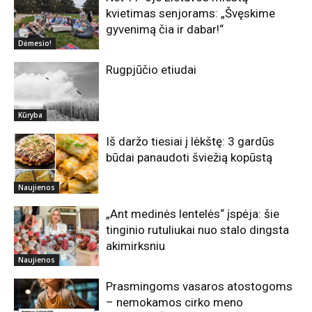
kvietimas senjorams: „Švęskime
gyvenimą čia ir dabar!“
Dėmesio!
Rugpjūčio etiudai
Kūryba
Iš daržo tiesiai į lėkštę: 3 gardūs
būdai panaudoti šviežią kopūstą
Naujienos
„Ant medinės lentelės“ įspėja: šie
tinginio rutuliukai nuo stalo dingsta
akimirksniu
Naujienos
Prasmingoms vasaros atostogoms
– nemokamos cirko meno