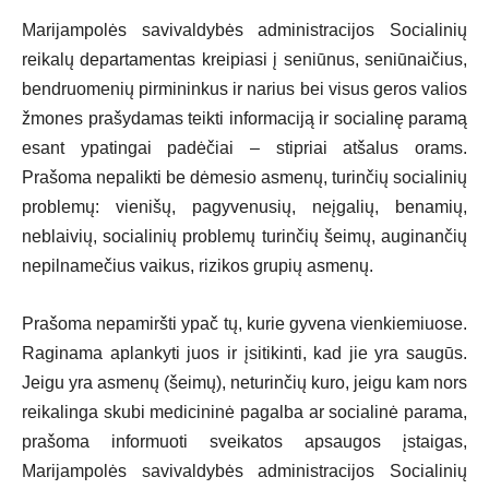
Marijampolės savivaldybės administracijos Socialinių
reikalų departamentas kreipiasi į seniūnus, seniūnaičius,
bendruomenių pirmininkus ir narius bei visus geros valios
žmones prašydamas teikti informaciją ir socialinę paramą
esant ypatingai padėčiai – stipriai atšalus orams.
Prašoma nepalikti be dėmesio asmenų, turinčių socialinių
problemų: vienišų, pagyvenusių, neįgalių, benamių,
neblaivių, socialinių problemų turinčių šeimų, auginančių
nepilnamečius vaikus, rizikos grupių asmenų.
Prašoma nepamiršti ypač tų, kurie gyvena vienkiemiuose.
Raginama aplankyti juos ir įsitikinti, kad jie yra saugūs.
Jeigu yra asmenų (šeimų), neturinčių kuro, jeigu kam nors
reikalinga skubi medicininė pagalba ar socialinė parama,
prašoma informuoti sveikatos apsaugos įstaigas,
Marijampolės savivaldybės administracijos Socialinių