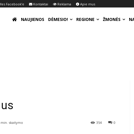
es Facebook’e
Kontaktai
Reklama
Apie mus
NAUJIENOS
DĖMESIO!
REGIONE
ŽMONĖS
N
ius
min. skaitymo
354
0