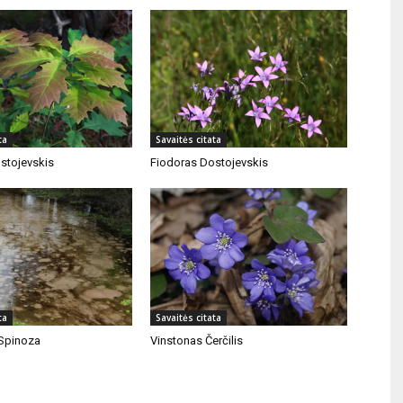
ta
Savaitės citata
stojevskis
Fiodoras Dostojevskis
ta
Savaitės citata
Spinoza
Vinstonas Čerčilis