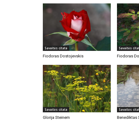
Savaitės citata
Savaitės cita
Fiodoras Dostojevskis
Fiodoras Do
Savaitės citata
Savaitės cita
Glorija Steinem
Benediktas 