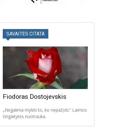
SAVAITĖS CITATA
Fiodoras Dostojevskis
„Negalima mylėti to, ko nepažįsti.“ Laimos
Grigaitytės nuotrauka.
s: