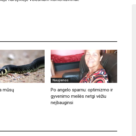
Naujienos
lia mūsų
Po angelo sparnu: optimizmo ir
gyvenimo meilės netgi vėžiu
neįbauginsi