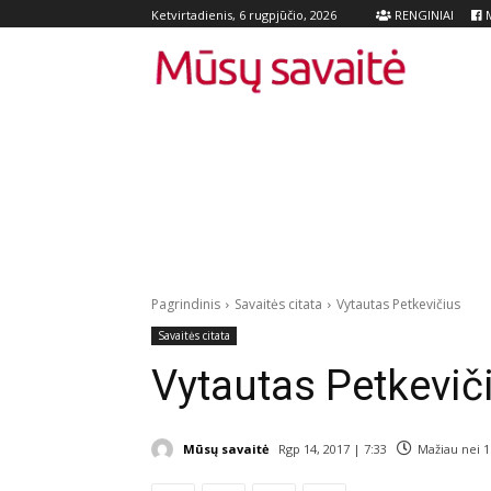
RENGINIAI
M
Ketvirtadienis, 6 rugpjūčio, 2026
Pagrindinis
Savaitės citata
Vytautas Petkevičius
Savaitės citata
Vytautas Petkevič
Mūsų savaitė
Rgp 14, 2017 | 7:33
Mažiau nei 1