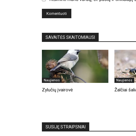
SAVAITĖS SKAITOMIAUSI
Naujienos
Naujienos
Zylučių įvairovė
Žalčiai ša
SUSIJĘ STRAIPSNIAI