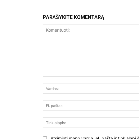
PARAŠYKITE KOMENTARĄ
Komentuoti:
Atsiminti mano vardą, el. paštą ir tinklalap