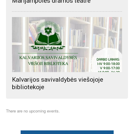
Marijampolės dramos teatre
Kalvarijos savivaldybės viešojoje
bibliotekoje
There are no upcoming events.