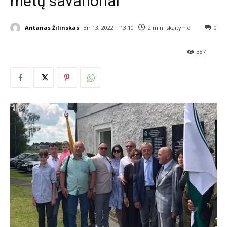
metų savanoriai
Antanas Žilinskas
Bir 13, 2022 | 13:10
2
min. skaitymo
0
387