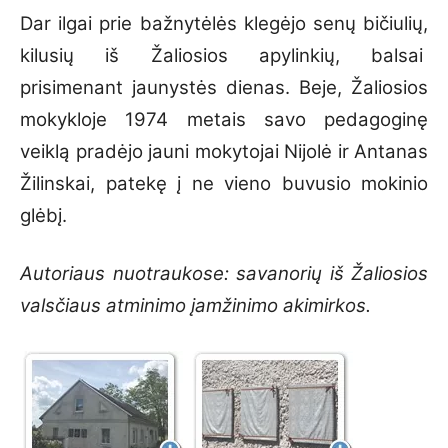
Dar ilgai prie bažnytėlės klegėjo senų bičiulių,
kilusių iš Žaliosios apylinkių, balsai
prisimenant jaunystės dienas. Beje, Žaliosios
mokykloje 1974 metais savo pedagoginę
veiklą pradėjo jauni mokytojai Nijolė ir Antanas
Žilinskai, patekę į ne vieno buvusio mokinio
glėbį.
Autoriaus nuotraukose: savanorių iš Žaliosios
valsčiaus atminimo įamžinimo akimirkos.