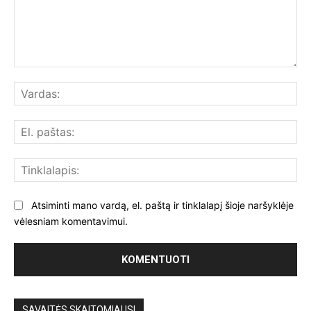
Komentuoti:
Var
El.
paš
Tin
Atsiminti mano vardą, el. paštą ir tinklalapį šioje naršyklėje
vėlesniam komentavimui.
SAVAITĖS SKAITOMIAUSI