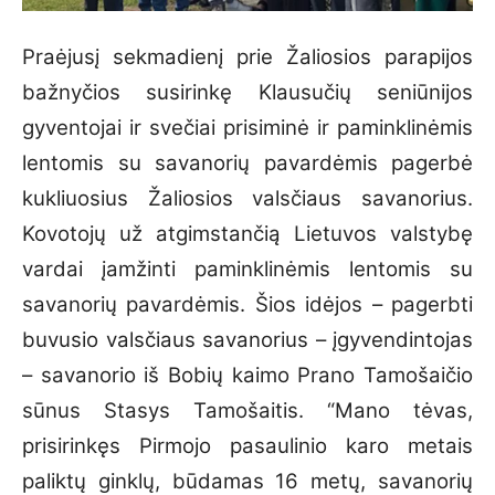
Praėjusį sekmadienį prie Žaliosios parapijos
bažnyčios susirinkę Klausučių seniūnijos
gyventojai ir svečiai prisiminė ir paminklinėmis
lentomis su savanorių pavardėmis pagerbė
kukliuosius Žaliosios valsčiaus savanorius.
Kovotojų už atgimstančią Lietuvos valstybę
vardai įamžinti paminklinėmis lentomis su
savanorių pavardėmis. Šios idėjos – pagerbti
buvusio valsčiaus savanorius – įgyvendintojas
– savanorio iš Bobių kaimo Prano Tamošaičio
sūnus Stasys Tamošaitis. “Mano tėvas,
prisirinkęs Pirmojo pasaulinio karo metais
paliktų ginklų, būdamas 16 metų, savanorių