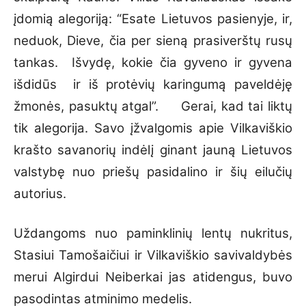
įdomią alegoriją: “Esate Lietuvos pasienyje, ir,
neduok, Dieve, čia per sieną prasiverštų rusų
tankas. Išvydę, kokie čia gyveno ir gyvena
išdidūs ir iš protėvių karingumą paveldėję
žmonės, pasuktų atgal”. Gerai, kad tai liktų
tik alegorija. Savo įžvalgomis apie Vilkaviškio
krašto savanorių indėlį ginant jauną Lietuvos
valstybę nuo priešų pasidalino ir šių eilučių
autorius.
Uždangoms nuo paminklinių lentų nukritus,
Stasiui Tamošaičiui ir Vilkaviškio savivaldybės
merui Algirdui Neiberkai jas atidengus, buvo
pasodintas atminimo medelis.