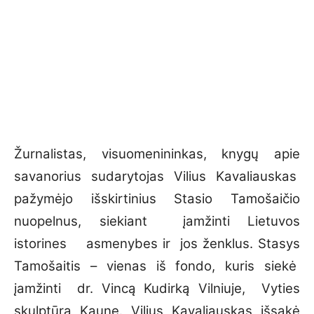
Žurnalistas, visuomenininkas, knygų apie
savanorius sudarytojas Vilius Kavaliauskas
pažymėjo išskirtinius Stasio Tamošaičio
nuopelnus, siekiant įamžinti Lietuvos
istorines asmenybes ir jos ženklus. Stasys
Tamošaitis – vienas iš fondo, kuris siekė
įamžinti dr. Vincą Kudirką Vilniuje, Vyties
skulptūrą Kaune. Vilius Kavaliauskas išsakė