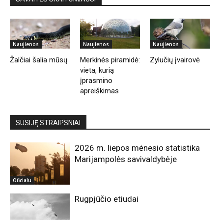
Naujienos
Naujienos
Naujienos
Žalčiai šalia mūsų
Merkinės piramidė:
Zylučių įvairovė
vieta, kurią
įprasmino
apreiškimas
SUSIJĘ STRAIPSNIAI
2026 m. liepos mėnesio statistika
Marijampolės savivaldybėje
Oficialu
Rugpjūčio etiudai