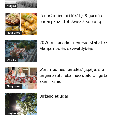
Kūryba
Iš daržo tiesiai į lėkštę: 3 gardūs
būdai panaudoti šviežią kopūstą
Naujienos
2026 m. birželio mėnesio statistika
Marijampolės savivaldybėje
Oficialu
„Ant medinės lentelės“ įspėja: šie
tinginio rutuliukai nuo stalo dingsta
akimirksniu
Naujienos
Birželio etiudai
Kūryba