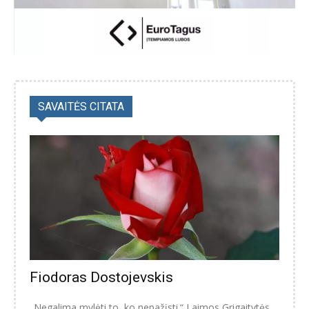
SAVAITĖS CITATA
Fiodoras Dostojevskis
„Negalima mylėti to, ko nepažįsti.“ Laimos Grigaitytės