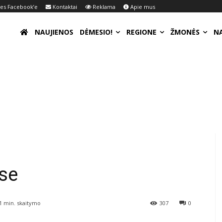
s Facebook’e
Kontaktai
Reklama
Apie mus
NAUJIENOS
DĖMESIO!
REGIONE
ŽMONĖS
N
se
1
min. skaitymo
307
0