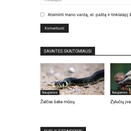
Atsiminti mano vardą, el. paštą ir tinklalap
SAVAITĖS SKAITOMIAUSI
Naujienos
Naujienos
Žalčiai šalia mūsų
Zylučių įva