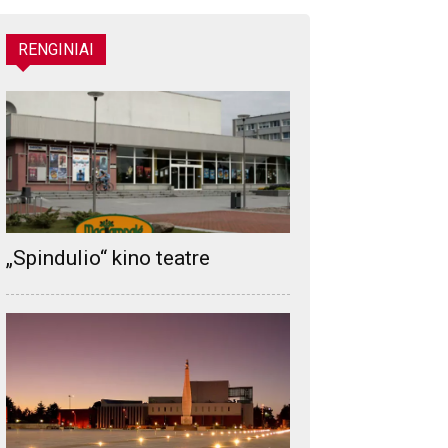
RENGINIAI
„Spindulio“ kino teatre
s: