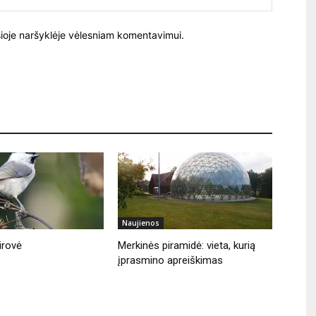
į šioje naršyklėje vėlesniam komentavimui.
Naujienos
irovė
Merkinės piramidė: vieta, kurią
įprasmino apreiškimas