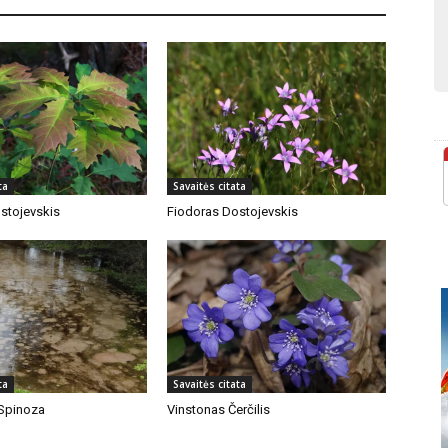
ta
Savaitės citata
stojevskis
Fiodoras Dostojevskis
ta
Savaitės citata
Spinoza
Vinstonas Čerčilis