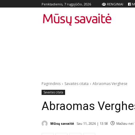
RENGINIAI
Me
Penktadienis, 7 rugpjūčio, 2026
Pagrindinis
Savaitės citata
Abraomas Verghese
Savaitės citata
Abraomas Verghe
Mūsų savaitė
Sau 11, 2026 | 13:58
Mažiau nei 