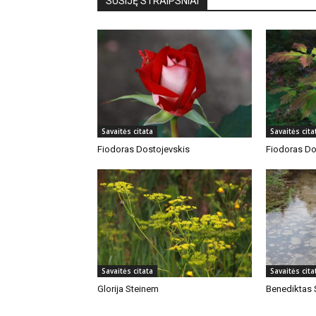
SUSIJĘ STRAIPSNIAI
Savaitės citata
Savaitės cita
Fiodoras Dostojevskis
Fiodoras Do
Savaitės citata
Savaitės cita
Glorija Steinem
Benediktas 