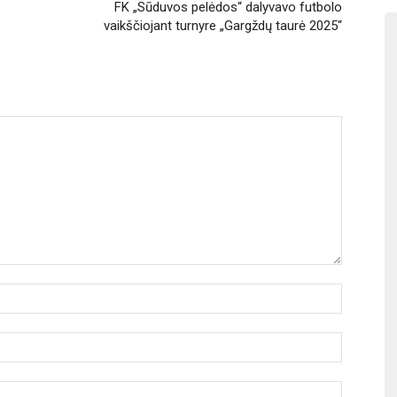
FK „Sūduvos pelėdos“ dalyvavo futbolo
vaikščiojant turnyre „Gargždų taurė 2025“
Vardas:
El.
paštas:
Tinklalapi