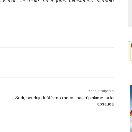
ausimais ieškokite Teisingumo ministerijos interneto
Kitas straipsnis
Sodų bendrijų tuštėjimo metas: pasirūpinkime turto
apsauga