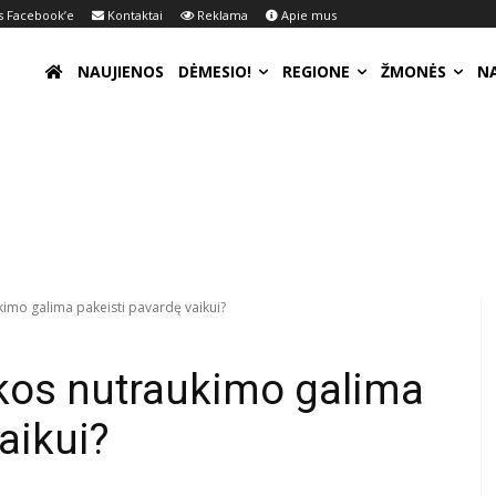
 Facebook’e
Kontaktai
Reklama
Apie mus
NAUJIENOS
DĖMESIO!
REGIONE
ŽMONĖS
N
imo galima pakeisti pavardę vaikui?
okos nutraukimo galima
aikui?