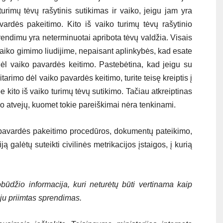
 turimų tėvų rašytinis sutikimas ir vaiko, jeigu jam yra
vardės pakeitimo. Kito iš vaiko turimų tėvų rašytinio
endimu yra neterminuotai apribota tėvų valdžia. Visais
 vaiko gimimo liudijime, nepaisant aplinkybės, kad esate
 dėl vaiko pavardės keitimo. Pastebėtina, kad jeigu su
arimo dėl vaiko pavardės keitimo, turite teisę kreiptis į
kito iš vaiko turimų tėvų sutikimo. Tačiau atkreiptinas
ko atvejų, kuomet tokie pareiškimai nėra tenkinami.
pavardės pakeitimo procedūros, dokumentų pateikimo,
ą galėtų suteikti civilinės metrikacijos įstaigos, į kurią
ūdžio informacija, kuri neturėtų būti vertinama kaip
eju priimtas sprendimas.