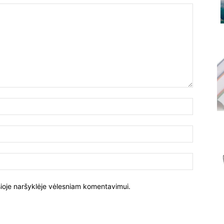
Vardas:
El.
paštas:
Tinklalapi
į šioje naršyklėje vėlesniam komentavimui.