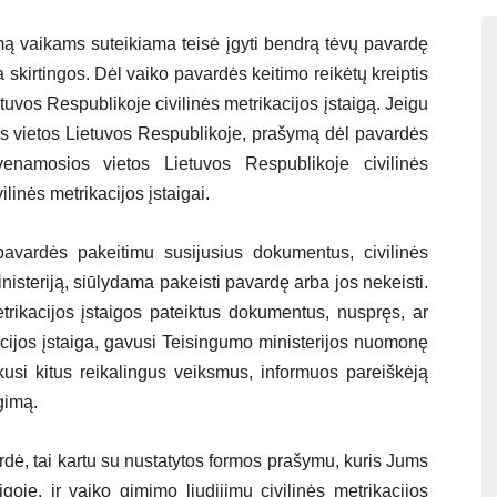
imą vaikams suteikiama teisė įgyti bendrą tėvų pavardę
a skirtingos. Dėl vaiko pavardės keitimo reikėtų kreiptis
uvos Respublikoje civilinės metrikacijos įstaigą. Jeigu
os vietos Lietuvos Respublikoje, prašymą dėl pavardės
venamosios vietos Lietuvos Respublikoje civilinės
ilinės metrikacijos įstaigai.
 pavardės pakeitimu susijusius dokumentus, civilinės
inisteriją, siūlydama pakeisti pavardę arba jos nekeisti.
etrikacijos įstaigos pateiktus dokumentus, nuspręs, ar
kacijos įstaiga, gavusi Teisingumo ministerijos nuomonę
ikusi kitus reikalingus veiksmus, informuos pareiškėją
gimą.
dė, tai kartu su nustatytos formos prašymu, kuris Jums
igoje, ir vaiko gimimo liudijimu civilinės metrikacijos