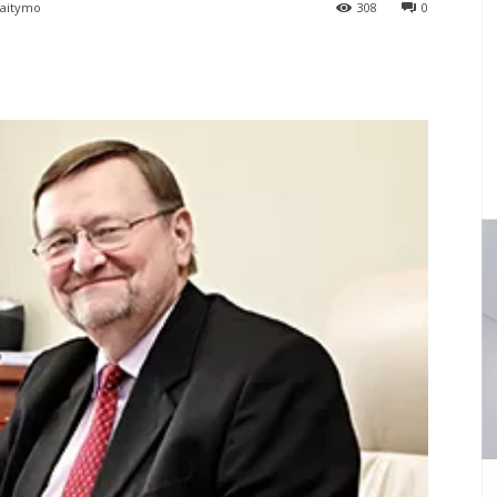
kaitymo
308
0