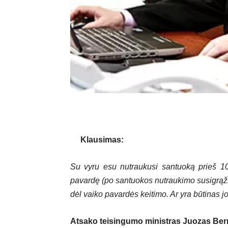
Klausimas:
Su vyru esu nutraukusi santuoką prieš 10
pavardę (po santuokos nutraukimo susigrąž
dėl vaiko pavardės keitimo. Ar yra būtinas j
Atsako teisingumo ministras Juozas Ber