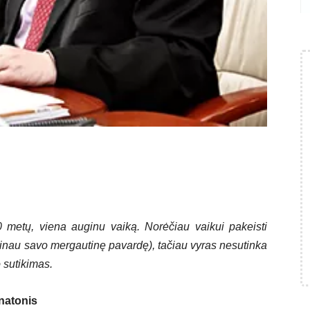
 metų, viena auginu vaiką. Norėčiau vaikui pakeisti
inau savo mergautinę pavardę), tačiau vyras nesutinka
o sutikimas.
natonis