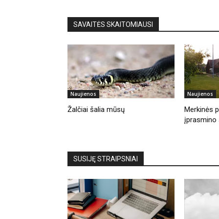
SAVAITĖS SKAITOMIAUSI
Naujienos
Naujienos
Žalčiai šalia mūsų
Merkinės pi
įprasmino 
SUSIJĘ STRAIPSNIAI