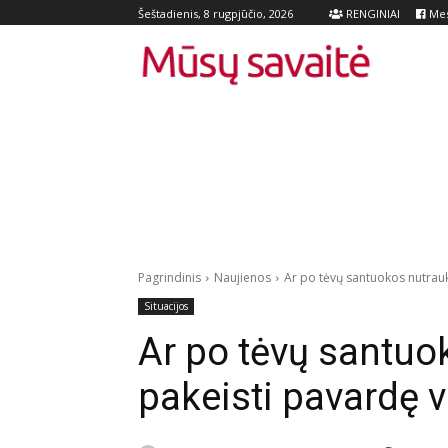
RENGINIAI
Mes
Šeštadienis, 8 rugpjūčio, 2026
Pagrindinis
Naujienos
Ar po tėvų santuokos nutrauk
Situacijos
Ar po tėvų santu
pakeisti pavardę v