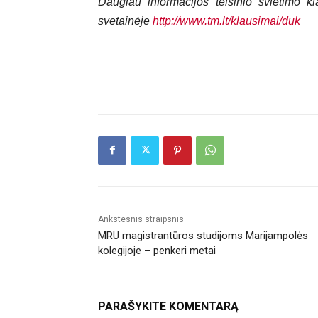
Daugiau informacijos teisinio švietimo kl
svetainėje
http://www.tm.lt/klausimai/duk
Ankstesnis straipsnis
MRU magistrantūros studijoms Marijampolės
kolegijoje – penkeri metai
PARAŠYKITE KOMENTARĄ