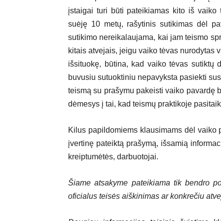
įstaigai turi būti pateikiamas kito iš vaiko
suėję 10 metų, rašytinis sutikimas dėl pa
sutikimo nereikalaujama, kai jam teismo spr
kitais atvejais, jeigu vaiko tėvas nurodytas
išsituokę, būtina, kad vaiko tėvas sutiktų
buvusiu sutuoktiniu nepavyksta pasiekti susit
teismą su prašymu pakeisti vaiko pavardę be 
dėmesys į tai, kad teismų praktikoje pasitai
Kilus papildomiems klausimams dėl vaiko 
įvertinę pateiktą prašymą, išsamią informacij
kreiptumėtės, darbuotojai.
Šiame atsakyme pateikiama tik bendro pob
oficialus teisės aiškinimas ar konkrečiu atv