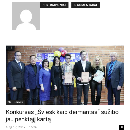
1 STRAIPSNIAI
0 KOMENTARAI
Naujienos
Konkursas ,,Šviesk kaip deimantas‘‘ sužibo
jau penktąjį kartą
Geg 17, 2017 | 16:26
0