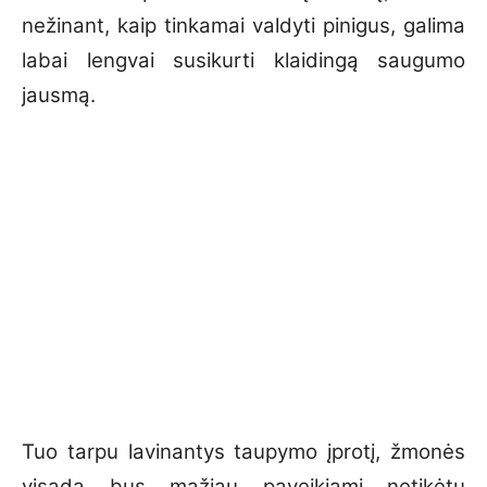
nežinant, kaip tinkamai valdyti pinigus, galima
labai lengvai susikurti klaidingą saugumo
jausmą.
Tuo tarpu lavinantys taupymo įprotį, žmonės
visada bus mažiau paveikiami netikėtų