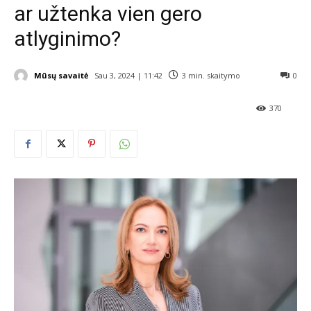
ar užtenka vien gero
atlyginimo?
Mūsų savaitė
Sau 3, 2024 | 11:42
3
min. skaitymo
0
370