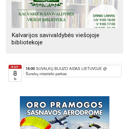
Kalvarijos savivaldybės viešojoje
bibliotekoje
RGP
18:00
SUVALKŲ BLIUZO AIDAS LIETUVOJE
@
8
Šunskų miestelio parkas
Št