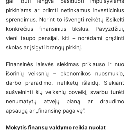
gali būti lengva pasiduoti impulsyviems
pirkiniams ar priimti netinkamus investicinius
sprendimus. Norint to išvengti reikėtų išsikelti
konkrečius finansinius tikslus. Pavyzdžiui,
vieni taupo pensijai, kiti – norėdami grąžinti
skolas ar įsigyti brangų pirkinį.
Finansinės laisvės siekimas priklauso ir nuo
išorinių veiksnių – ekonomikos nuosmukio,
darbo praradimo, netikėtų išlaidų. Siekiant
sušvelninti šių veiksnių poveikį, svarbu turėti
nenumatytų atvejų planą ar draudimo
apsaugą ar „finansinę pagalvę“.
Mokytis finansų valdymo reikia nuolat