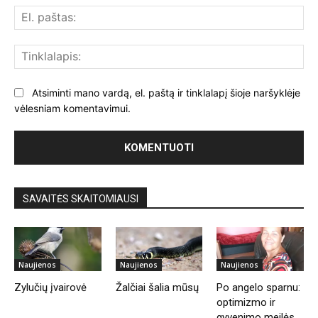
El.
paš
Tin
Atsiminti mano vardą, el. paštą ir tinklalapį šioje naršyklėje
vėlesniam komentavimui.
SAVAITĖS SKAITOMIAUSI
Naujienos
Naujienos
Naujienos
Zylučių įvairovė
Žalčiai šalia mūsų
Po angelo sparnu:
optimizmo ir
gyvenimo meilės