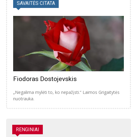
SAVAITĖS CITATA
Fiodoras Dostojevskis
„Negalima mylėti to, ko nepažįsti.“ Laimos Grigaitytės
nuotrauka.
RENGINIAI