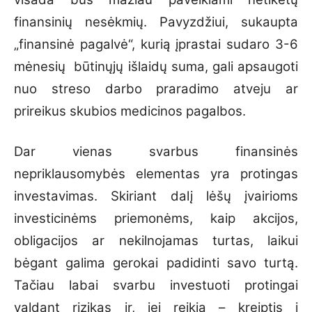
finansinių nesėkmių. Pavyzdžiui, sukaupta
„finansinė pagalvė“, kurią įprastai sudaro 3-6
mėnesių būtinųjų išlaidų suma, gali apsaugoti
nuo streso darbo praradimo atveju ar
prireikus skubios medicinos pagalbos.
Dar vienas svarbus finansinės
nepriklausomybės elementas yra protingas
investavimas. Skiriant dalį lėšų įvairioms
investicinėms priemonėms, kaip akcijos,
obligacijos ar nekilnojamas turtas, laikui
bėgant galima gerokai padidinti savo turtą.
Tačiau labai svarbu investuoti protingai
valdant rizikas ir, jei reikia – kreiptis į