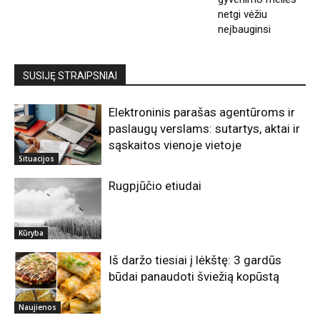
netgi vėžiu
neįbauginsi
SUSIJĘ STRAIPSNIAI
Elektroninis parašas agentūroms ir
paslaugų verslams: sutartys, aktai ir
sąskaitos vienoje vietoje
Situacijos
Rugpjūčio etiudai
Kūryba
Iš daržo tiesiai į lėkštę: 3 gardūs
būdai panaudoti šviežią kopūstą
Naujienos