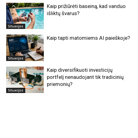
Kaip prižiūrėti baseiną, kad vanduo
išliktų švarus?
Situacijos
Kaip tapti matomiems AI paieškoje?
Situacijos
Kaip diversifikuoti investicijų
portfelį nenaudojant tik tradicinių
priemonių?
Situacijos