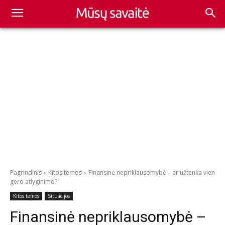
Pagrindinis
Kitos temos
Finansinė nepriklausomybė – ar užtenka vien
gero atlyginimo?
Kitos temos
Situacijos
Finansinė nepriklausomybė –