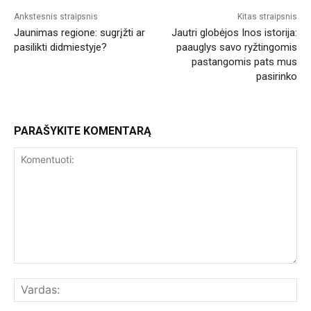
Ankstesnis straipsnis
Kitas straipsnis
Jaunimas regione: sugrįžti ar
Jautri globėjos Inos istorija:
pasilikti didmiestyje?
paauglys savo ryžtingomis
pastangomis pats mus
pasirinko
PARAŠYKITE KOMENTARĄ
Komentuoti:
Var