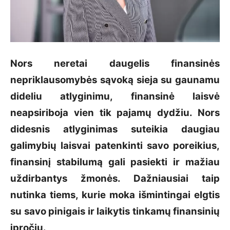
Nors neretai daugelis finansinės
nepriklausomybės sąvoką sieja su gaunamu
dideliu atlyginimu, finansinė laisvė
neapsiriboja vien tik pajamų dydžiu. Nors
didesnis atlyginimas suteikia daugiau
galimybių laisvai patenkinti savo poreikius,
finansinį stabilumą gali pasiekti ir mažiau
uždirbantys žmonės. Dažniausiai taip
nutinka tiems, kurie moka išmintingai elgtis
su savo pinigais ir laikytis tinkamų finansinių
įpročių.