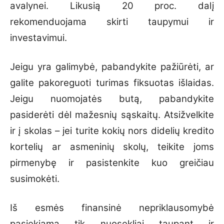
avalynei. Likusią 20 proc. dalį
rekomenduojama skirti taupymui ir
investavimui.
Jeigu yra galimybė, pabandykite pažiūrėti, ar
galite pakoreguoti turimas fiksuotas išlaidas.
Jeigu nuomojatės butą, pabandykite
pasiderėti dėl mažesnių sąskaitų. Atsižvelkite
ir į skolas – jei turite kokių nors didelių kredito
kortelių ar asmeninių skolų, teikite joms
pirmenybę ir pasistenkite kuo greičiau
susimokėti.
Iš esmės finansinė nepriklausomybė
pasiekiama tik nuosekliai taupant ir