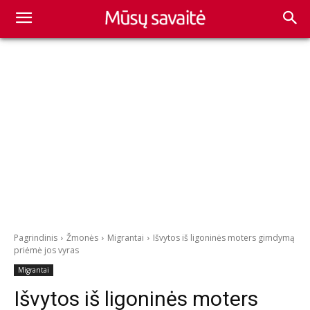
Pagrindinis
Žmonės
Migrantai
Išvytos iš ligoninės moters gimdymą
priėmė jos vyras
Migrantai
Išvytos iš ligoninės moters