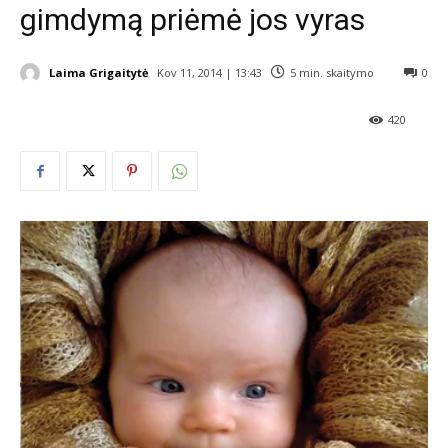
gimdymą priėmė jos vyras
Laima Grigaitytė
Kov 11, 2014 | 13:43
5
min. skaitymo
0
420