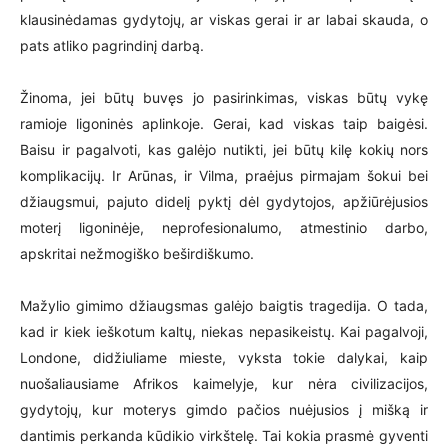
klausinėdamas gydytojų, ar viskas gerai ir ar labai skauda, o
pats atliko pagrindinį darbą.
Žinoma, jei būtų buvęs jo pasirinkimas, viskas būtų vykę
ramioje ligoninės aplinkoje. Gerai, kad viskas taip baigėsi.
Baisu ir pagalvoti, kas galėjo nutikti, jei būtų kilę kokių nors
komplikacijų. Ir Arūnas, ir Vilma, praėjus pirmajam šokui bei
džiaugsmui, pajuto didelį pyktį dėl gydytojos, apžiūrėjusios
moterį ligoninėje, neprofesionalumo, atmestinio darbo,
apskritai nežmogiško beširdiškumo.
Mažylio gimimo džiaugsmas galėjo baigtis tragedija. O tada,
kad ir kiek ieškotum kaltų, niekas nepasikeistų. Kai pagalvoji,
Londone, didžiuliame mieste, vyksta tokie dalykai, kaip
nuošaliausiame Afrikos kaimelyje, kur nėra civilizacijos,
gydytojų, kur moterys gimdo pačios nuėjusios į mišką ir
dantimis perkanda kūdikio virkštelę. Tai kokia prasmė gyventi