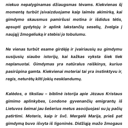
niekuo nepalyginamas džiaugsmas tėvams. Kiekvienas šį
momentą turbūt įsivaizduojame kaip laimės akimirką, kai
gimdymo skausmus pamiršusi motina ir išdidus tėtis,
apsupti gydytojų ir aplink lakstančių seselių, žvelgia į
naująjį žmogeliuką ir stebisi jo tobulumu.
Ne vienas turbūt esame girdėję ir įvairiausių su gimdymu
susijusių siaubo istorijų, kai kažkas vyksta šiek tiek
neplanuotai. Gimdymas yra natūralus reiškinys, kuriuo
pasirūpina gamta. Kiekvienai moteriai tai yra instinktyvu ir,
regis, neturėtų kilti jokių nesklandumų.
Kalėdos, o tiksliau – biblinė istorija apie Jėzaus Kristaus
gimimo aplinkybes, Londone gyvenančių emigrantų iš
Lietuvos šeimai jau šešerius metus asocijuojasi su jų pačių
patirtimi. Moteris, kaip ir švč. Mergelė Marija, prieš pat
gimdymą buvo išvyta iš ligoninės. Didžiąją mažo žmogaus