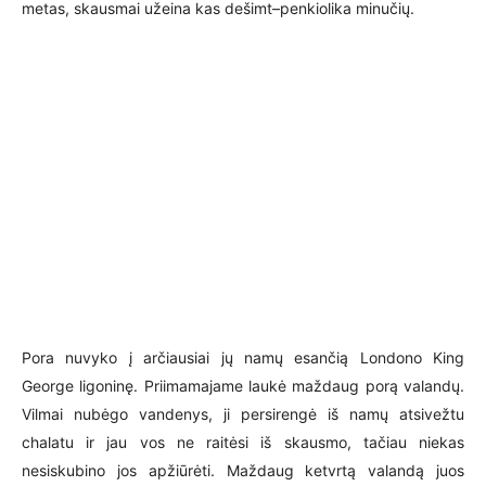
metas, skausmai užeina kas dešimt–penkiolika minučių.
Pora nuvyko į arčiausiai jų namų esančią Londono King
George ligoninę. Priimamajame laukė maždaug porą valandų.
Vilmai nubėgo vandenys, ji persirengė iš namų atsivežtu
chalatu ir jau vos ne raitėsi iš skausmo, tačiau niekas
nesiskubino jos apžiūrėti. Maždaug ketvrtą valandą juos