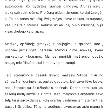
automobilis. Kol gydytoja rūpinosi gimdyve, Arūnas išėjo į
lauką užtraukti dūmo. Pro šoną eidami žmonės keistai žvelgė į
jį. Tik po poros minučių, žvilgtelėjęs į savo rankas, jis suprato,
kas juos taip stebina. Rankos iki alkūnių buvo kruvinos, o jis
visas drebėjo kaip lapas.
Medikai, apžiūrėję gimdyvę ir naujagimį, nusprendė, kad į
ligoninę jiems vykti nereikia. Mažylis gimė sveikas, svėrė
pusketvirto kilogramo. Mamos nupirkti mažiausio dydžio
naujagimio šliaužtinukai jam buvo per trumpi.
Taip stebuklingai pasaulį išvydo mažasis Vilmos ir Arūno
sūnus. Ne ligoninėje, apsuptas gydytojų, bet savo tėvų lovoje,
ant užtiesalo su žaidžiančiais delfinais. Dabar berniukas jau
šešerių metų amžiaus ir rimtai stebi mėlynomis akytėmis savo
tėtį, tarsi suvokdamas, kokį svarbų vaidmenį jam ateinant į šį
pasaulį šis atliko. Tėtis ne jaudinosi, trypdamas apie mamą ir