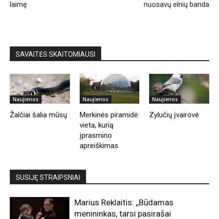
laimę
nuosavų elnių banda
SAVAITĖS SKAITOMIAUSI
Naujienos
Naujienos
Naujienos
Žalčiai šalia mūsų
Merkinės piramidė:
Zylučių įvairovė
vieta, kurią
įprasmino
apreiškimas
SUSIJĘ STRAIPSNIAI
Marius Reklaitis: „Būdamas
menininkas, tarsi pasirašai