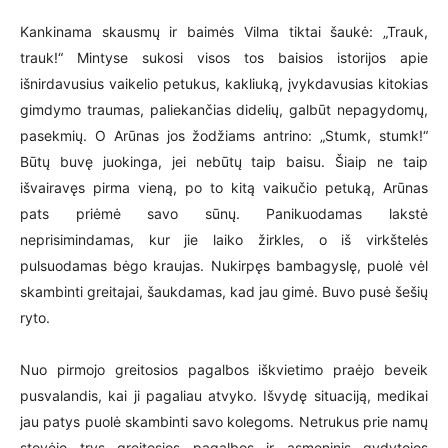
Kankinama skausmų ir baimės Vilma tiktai šaukė: „Trauk,
trauk!“ Mintyse sukosi visos tos baisios istorijos apie
išnirdavusius vaikelio petukus, kakliuką, įvykdavusias kitokias
gimdymo traumas, paliekančias didelių, galbūt nepagydomų,
pasekmių. O Arūnas jos žodžiams antrino: „Stumk, stumk!“
Būtų buvę juokinga, jei nebūtų taip baisu. Šiaip ne taip
išvairavęs pirma vieną, po to kitą vaikučio petuką, Arūnas
pats priėmė savo sūnų. Panikuodamas lakstė
neprisimindamas, kur jie laiko žirkles, o iš virkštelės
pulsuodamas bėgo kraujas. Nukirpęs bambagyslę, puolė vėl
skambinti greitajai, šaukdamas, kad jau gimė. Buvo pusė šešių
ryto.
Nuo pirmojo greitosios pagalbos iškvietimo praėjo beveik
pusvalandis, kai ji pagaliau atvyko. Išvydę situaciją, medikai
jau patys puolė skambinti savo kolegoms. Netrukus prie namų
stovėjo trys greitosios pagalbos ir asmeninis gydytojos