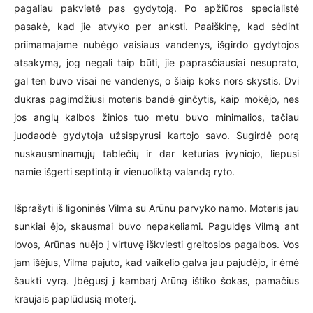
pagaliau pakvietė pas gydytoją. Po apžiūros specialistė
pasakė, kad jie atvyko per anksti. Paaiškinę, kad sėdint
priimamajame nubėgo vaisiaus vandenys, išgirdo gydytojos
atsakymą, jog negali taip būti, jie paprasčiausiai nesuprato,
gal ten buvo visai ne vandenys, o šiaip koks nors skystis. Dvi
dukras pagimdžiusi moteris bandė ginčytis, kaip mokėjo, nes
jos anglų kalbos žinios tuo metu buvo minimalios, tačiau
juodaodė gydytoja užsispyrusi kartojo savo. Sugirdė porą
nuskausminamųjų tablečių ir dar keturias įvyniojo, liepusi
namie išgerti septintą ir vienuoliktą valandą ryto.
Išprašyti iš ligoninės Vilma su Arūnu parvyko namo. Moteris jau
sunkiai ėjo, skausmai buvo nepakeliami. Paguldęs Vilmą ant
lovos, Arūnas nuėjo į virtuvę iškviesti greitosios pagalbos. Vos
jam išėjus, Vilma pajuto, kad vaikelio galva jau pajudėjo, ir ėmė
šaukti vyrą. Įbėgusį į kambarį Arūną ištiko šokas, pamačius
kraujais paplūdusią moterį.