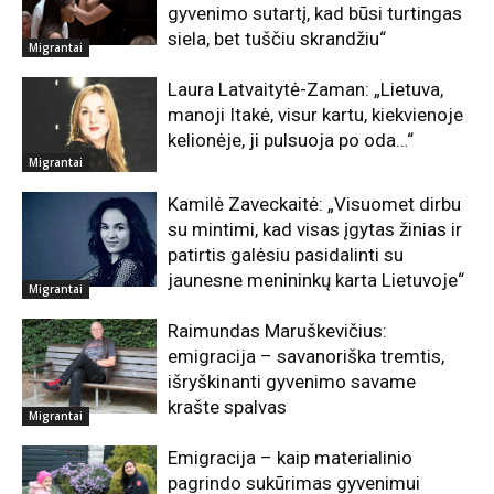
gyvenimo sutartį, kad būsi turtingas
siela, bet tuščiu skrandžiu“
Migrantai
Laura Latvaitytė-Zaman: „Lietuva,
manoji Itakė, visur kartu, kiekvienoje
kelionėje, ji pulsuoja po oda…“
Migrantai
Kamilė Zaveckaitė: „Visuomet dirbu
su mintimi, kad visas įgytas žinias ir
patirtis galėsiu pasidalinti su
jaunesne menininkų karta Lietuvoje“
Migrantai
Raimundas Maruškevičius:
emigracija – savanoriška tremtis,
išryškinanti gyvenimo savame
krašte spalvas
Migrantai
Emigracija – kaip materialinio
pagrindo sukūrimas gyvenimui