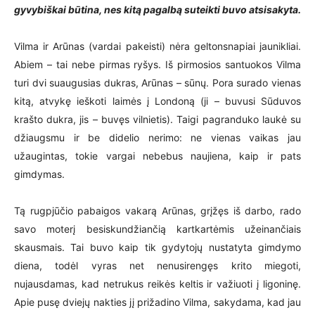
gyvybiškai būtina, nes kitą pagalbą suteikti buvo atsisakyta.
Vilma ir Arūnas (vardai pakeisti) nėra geltonsnapiai jaunikliai.
Abiem – tai nebe pirmas ryšys. Iš pirmosios santuokos Vilma
turi dvi suaugusias dukras, Arūnas – sūnų. Pora surado vienas
kitą, atvykę ieškoti laimės į Londoną (ji – buvusi Sūduvos
krašto dukra, jis – buvęs vilnietis). Taigi pagranduko laukė su
džiaugsmu ir be didelio nerimo: ne vienas vaikas jau
užaugintas, tokie vargai nebebus naujiena, kaip ir pats
gimdymas.
Tą rugpjūčio pabaigos vakarą Arūnas, grįžęs iš darbo, rado
savo moterį besiskundžiančią kartkartėmis užeinančiais
skausmais. Tai buvo kaip tik gydytojų nustatyta gimdymo
diena, todėl vyras net nenusirengęs krito miegoti,
nujausdamas, kad netrukus reikės keltis ir važiuoti į ligoninę.
Apie pusę dviejų nakties jį prižadino Vilma, sakydama, kad jau