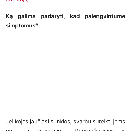
Ką galima padaryti, kad palengvintume
simptomus?
Jei kojos jaučiasi sunkios, svarbu suteikti joms
poilsį ir atsigavimą. Paprasčiausias ir