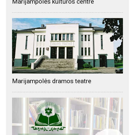
Marijampolės kultūros centre
Marijampolės dramos teatre