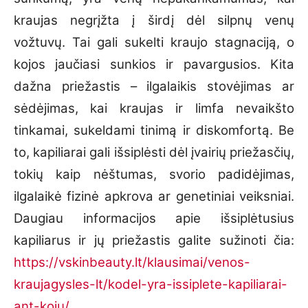
kraujas negrįžta į širdį dėl silpnų venų
vožtuvų. Tai gali sukelti kraujo stagnaciją, o
kojos jaučiasi sunkios ir pavargusios. Kita
dažna priežastis – ilgalaikis stovėjimas ar
sėdėjimas, kai kraujas ir limfa nevaikšto
tinkamai, sukeldami tinimą ir diskomfortą. Be
to, kapiliarai gali išsiplėsti dėl įvairių priežasčių,
tokių kaip nėštumas, svorio padidėjimas,
ilgalaikė fizinė apkrova ar genetiniai veiksniai.
Daugiau informacijos apie išsiplėtusius
kapiliarus ir jų priežastis galite sužinoti čia:
https://vskinbeauty.lt/klausimai/venos-
kraujagysles-lt/kodel-yra-issiplete-kapiliarai-
ant-koju/
.