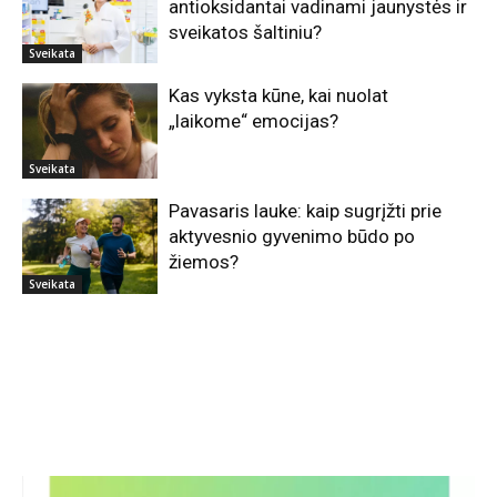
antioksidantai vadinami jaunystės ir
sveikatos šaltiniu?
Sveikata
Kas vyksta kūne, kai nuolat
„laikome“ emocijas?
Sveikata
Pavasaris lauke: kaip sugrįžti prie
aktyvesnio gyvenimo būdo po
žiemos?
Sveikata