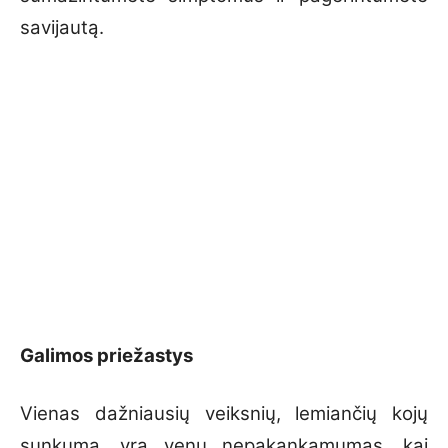
savijautą.
Galimos priežastys
Vienas dažniausių veiksnių, lemiančių kojų
sunkumą, yra venų nepakankamumas, kai