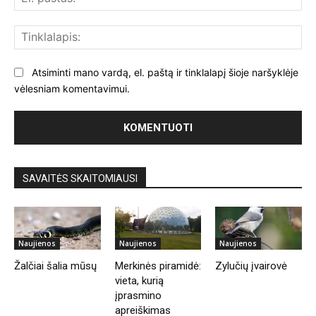
paš
Tin
Atsiminti mano vardą, el. paštą ir tinklalapį šioje naršyklėje
vėlesniam komentavimui.
SAVAITĖS SKAITOMIAUSI
Naujienos
Naujienos
Naujienos
Žalčiai šalia mūsų
Merkinės piramidė:
Zylučių įvairovė
vieta, kurią
įprasmino
apreiškimas