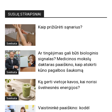
SUSIJĘ STRAIPSNIAI
Kaip prižiūrėti sąnarius?
Sveikata
Ar tingėjimas gali būti biologinis
signalas? Medicinos mokslų
daktaras paaiškino, kaip atskirti
kūno pagalbos šauksmą
Sveikata
Ką gerti vietoje kavos, kai norisi
švelnesnės energijos?
Sveikata
Vaistininkė paaiškino: kodėl