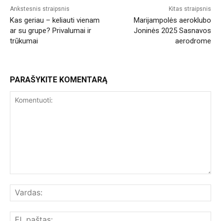
Ankstesnis straipsnis
Kitas straipsnis
Kas geriau – keliauti vienam
Marijampolės aeroklubo
ar su grupe? Privalumai ir
Joninės 2025 Sasnavos
trūkumai
aerodrome
PARAŠYKITE KOMENTARĄ
Komentuoti:
Var
El.