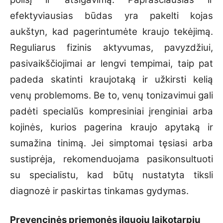
efektyviausias būdas yra pakelti kojas
aukštyn, kad pagerintumėte kraujo tekėjimą.
Reguliarus fizinis aktyvumas, pavyzdžiui,
pasivaikščiojimai ar lengvi tempimai, taip pat
padeda skatinti kraujotaką ir užkirsti kelią
venų problemoms. Be to, venų tonizavimui gali
padėti specialūs kompresiniai įrenginiai arba
kojinės, kurios pagerina kraujo apytaką ir
sumažina tinimą. Jei simptomai tęsiasi arba
sustiprėja, rekomenduojama pasikonsultuoti
su specialistu, kad būtų nustatyta tiksli
diagnozė ir paskirtas tinkamas gydymas.
Prevencinės priemonės ilguoju laikotarpiu