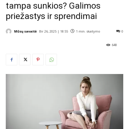
tampa sunkios? Galimos
priežastys ir sprendimai
Mūsų savaitė
Bir 26, 2025 | 18:55
1
min. skaitymo
0
648