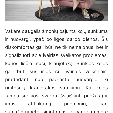
Vakare daugelis žmonių pajunta kojų sunkumą
ir nuovargį, ypač po ilgos darbo dienos. Šis
diskomfortas gali būti ne tik nemalonus, bet ir
signalizuoti apie įvairias sveikatos problemas,
kurios liečia mūsų kraujotaką. Sunkios kojos
gali būti susijusios su įvairiais veiksniais,
pradedant nuo paprasto nuovargio iki
rimtesnių kraujotakos sutrikimų. Kai kojos
tampa sunkios, svarbu išsiaiškinti priežastį ir
imtis atitinkamų priemonių, kad
sumažintumėte simptomus ir pagerintumėte