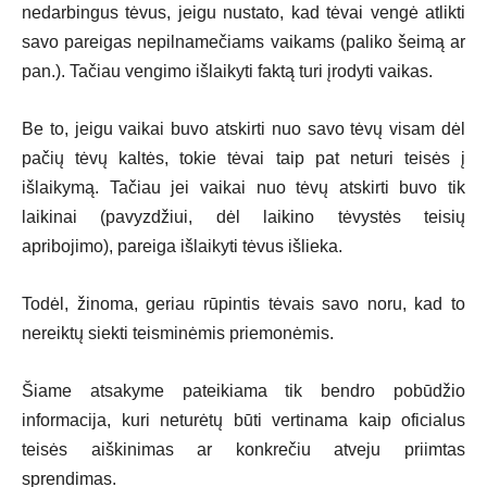
nedarbingus tėvus, jeigu nustato, kad tėvai vengė atlikti
savo pareigas nepilnamečiams vaikams (paliko šeimą ar
pan.). Tačiau vengimo išlaikyti faktą turi įrodyti vaikas.
Be to, jeigu vaikai buvo atskirti nuo savo tėvų visam dėl
pačių tėvų kaltės, tokie tėvai taip pat neturi teisės į
išlaikymą. Tačiau jei vaikai nuo tėvų atskirti buvo tik
laikinai (pavyzdžiui, dėl laikino tėvystės teisių
apribojimo), pareiga išlaikyti tėvus išlieka.
Todėl, žinoma, geriau rūpintis tėvais savo noru, kad to
nereiktų siekti teisminėmis priemonėmis.
Šiame atsakyme pateikiama tik bendro pobūdžio
informacija, kuri neturėtų būti vertinama kaip oficialus
teisės aiškinimas ar konkrečiu atveju priimtas
sprendimas.