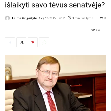
išlaikyti savo tėvus senatvėje?
Laima Grigaitytė
Geg 12, 2015 | 22:11
3
min. skaitymo
0
309