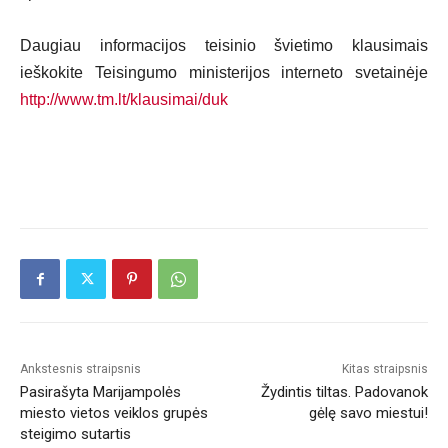
Daugiau informacijos teisinio švietimo klausimais
ieškokite Teisingumo ministerijos interneto svetainėje
http://www.tm.lt/klausimai/duk
Ankstesnis straipsnis
Kitas straipsnis
Pasirašyta Marijampolės
Žydintis tiltas. Padovanok
miesto vietos veiklos grupės
gėlę savo miestui!
steigimo sutartis