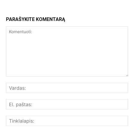
PARAŠYKITE KOMENTARĄ
Komentuoti:
Var
El.
paš
Tin