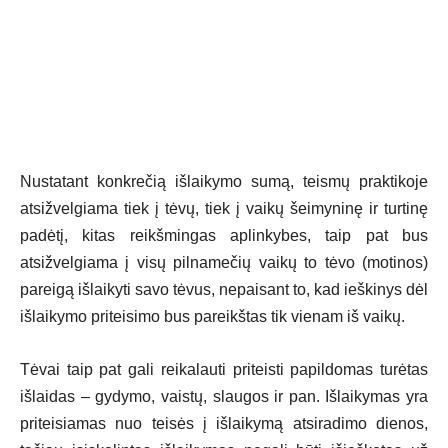
Nustatant konkrečią išlaikymo sumą, teismų praktikoje
atsižvelgiama tiek į tėvų, tiek į vaikų šeimyninę ir turtinę
padėtį, kitas reikšmingas aplinkybes, taip pat bus
atsižvelgiama į visų pilnamečių vaikų to tėvo (motinos)
pareigą išlaikyti savo tėvus, nepaisant to, kad ieškinys dėl
išlaikymo priteisimo bus pareikštas tik vienam iš vaikų.
Tėvai taip pat gali reikalauti priteisti papildomas turėtas
išlaidas – gydymo, vaistų, slaugos ir pan. Išlaikymas yra
priteisiamas nuo teisės į išlaikymą atsiradimo dienos,