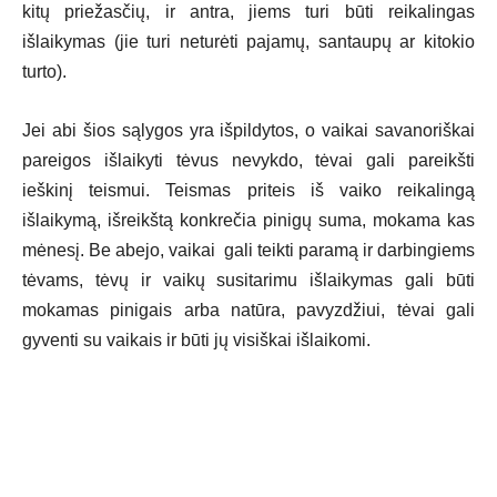
kitų priežasčių, ir antra, jiems turi būti reikalingas
išlaikymas (jie turi neturėti pajamų, santaupų ar kitokio
turto).
Jei abi šios sąlygos yra išpildytos, o vaikai savanoriškai
pareigos išlaikyti tėvus nevykdo, tėvai gali pareikšti
ieškinį teismui. Teismas priteis iš vaiko reikalingą
išlaikymą, išreikštą konkrečia pinigų suma, mokama kas
mėnesį. Be abejo, vaikai gali teikti paramą ir darbingiems
tėvams, tėvų ir vaikų susitarimu išlaikymas gali būti
mokamas pinigais arba natūra, pavyzdžiui, tėvai gali
gyventi su vaikais ir būti jų visiškai išlaikomi.