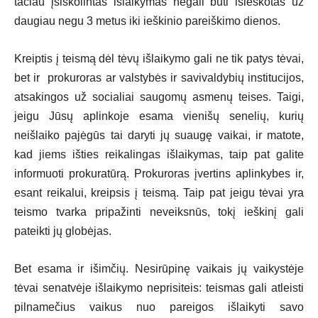
tačiau įsiskolintas išlaikymas negali būti išieškotas už
daugiau negu 3 metus iki ieškinio pareiškimo dienos.
Kreiptis į teismą dėl tėvų išlaikymo gali ne tik patys tėvai,
bet ir prokuroras ar valstybės ir savivaldybių institucijos,
atsakingos už socialiai saugomų asmenų teises. Taigi,
jeigu Jūsų aplinkoje esama vienišų senelių, kurių
neišlaiko pajėgūs tai daryti jų suaugę vaikai, ir matote,
kad jiems išties reikalingas išlaikymas, taip pat galite
informuoti prokuratūrą. Prokuroras įvertins aplinkybes ir,
esant reikalui, kreipsis į teismą. Taip pat jeigu tėvai yra
teismo tvarka pripažinti neveiksnūs, tokį ieškinį gali
pateikti jų globėjas.
Bet esama ir išimčių. Nesirūpinę vaikais jų vaikystėje
tėvai senatvėje išlaikymo neprisiteis: teismas gali atleisti
pilnamečius vaikus nuo pareigos išlaikyti savo