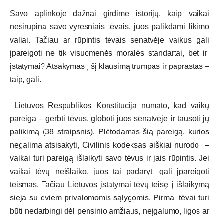
Savo aplinkoje dažnai girdime istorijų, kaip vaikai
nesirūpina savo vyresniais tėvais, juos palikdami likimo
valiai. Tačiau ar rūpintis tėvais senatvėje vaikus gali
įpareigoti ne tik visuomenės moralės standartai, bet ir
įstatymai? Atsakymas į šį klausimą trumpas ir paprastas –
taip, gali.
Lietuvos Respublikos Konstitucija numato, kad vaikų
pareiga – gerbti tėvus, globoti juos senatvėje ir tausoti jų
palikimą (38 straipsnis). Plėtodamas šią pareigą, kurios
negalima atsisakyti, Civilinis kodeksas aiškiai nurodo –
vaikai turi pareigą išlaikyti savo tėvus ir jais rūpintis. Jei
vaikai tėvų neišlaiko, juos tai padaryti gali įpareigoti
teismas. Tačiau Lietuvos įstatymai tėvų teisę į išlaikymą
sieja su dviem privalomomis sąlygomis. Pirma, tėvai turi
būti nedarbingi dėl pensinio amžiaus, neįgalumo, ligos ar