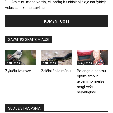
Atsiminti mano vardą, el. paštą ir tinklalapį šioje naršyklėje
vėlesniam komentavimui.
SAVAITĖS SKAITOMIAUSI
Naujienos
Naujienos
Naujienos
Zylučių įvairovė
Žalčiai šalia mūsų
Po angelo sparnu:
optimizmo ir
gyvenimo meilės
netgi vėžiu
neįbauginsi
SUSIJĘ STRAIPSNIAI