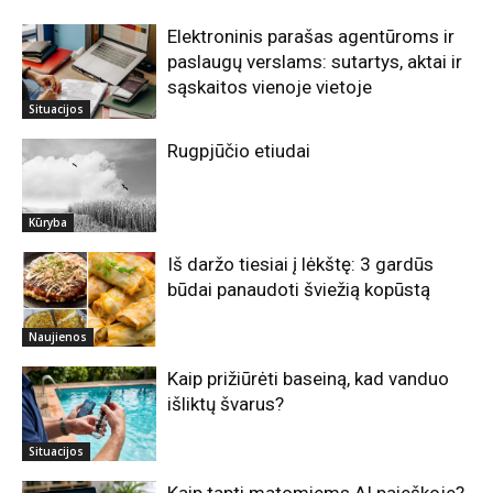
Elektroninis parašas agentūroms ir
paslaugų verslams: sutartys, aktai ir
sąskaitos vienoje vietoje
Situacijos
Rugpjūčio etiudai
Kūryba
Iš daržo tiesiai į lėkštę: 3 gardūs
būdai panaudoti šviežią kopūstą
Naujienos
Kaip prižiūrėti baseiną, kad vanduo
išliktų švarus?
Situacijos
Kaip tapti matomiems AI paieškoje?