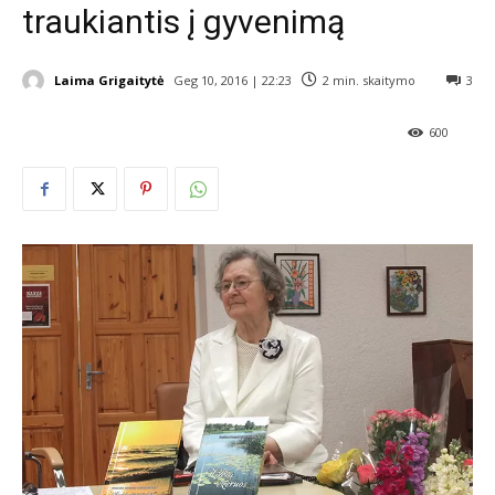
traukiantis į gyvenimą
Laima Grigaitytė
Geg 10, 2016 | 22:23
2
min. skaitymo
3
600