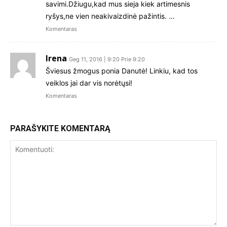
savimi.Džiugu,kad mus sieja kiek artimesnis
ryšys,ne vien neakivaizdinė pažintis. …
Komentaras
Irena
Geg 11, 2016 | 9:20 Prie 9:20
Šviesus žmogus ponia Danutė! Linkiu, kad tos
veiklos jai dar vis norėtųsi!
Komentaras
PARAŠYKITE KOMENTARĄ