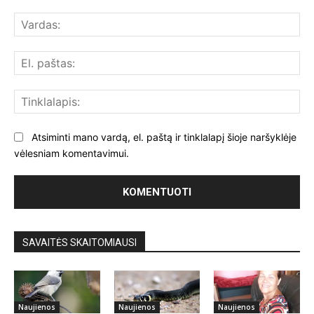
Komentuoti:
Var
El.
paš
Tin
Atsiminti mano vardą, el. paštą ir tinklalapį šioje naršyklėje
vėlesniam komentavimui.
SAVAITĖS SKAITOMIAUSI
Naujienos
Naujienos
Naujienos