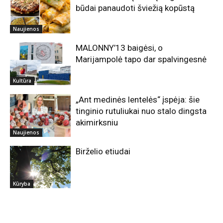
būdai panaudoti šviežią kopūstą
Naujienos
MALONNY’13 baigėsi, o
Marijampolė tapo dar spalvingesnė
Kultūra
„Ant medinės lentelės“ įspėja: šie
tinginio rutuliukai nuo stalo dingsta
akimirksniu
Naujienos
Birželio etiudai
Kūryba