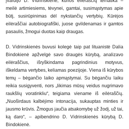
įvardijo D. Vidrinskienė, kurios eilėraščių tematika –
meilė artimiesiems, tėvynei, gamtai, susimąstymas apie
būtį, susirūpinimas dėl nykstančių vertybių. Kūrėjos
eilėraščiai autobiografiški, juose gvildenamas ir gamtos
pasaulis, žmogui duotas kaip draugas.
D. Vidrinskienės buvusi kolegė taip pat lituanistė Dalia
Bindokienė apžvelgė savo draugės kūrybą, analizavo
eilėraščius, išryškindama pagrindinius motyvus,
iškeldama vertybes, keliamas poezijoje. Viena iš kūrybos
temų – bėgančio laiko apmąstymai. Su bėgančiu laiku
reikia susigyventi, nors „likimas mūsų veidus nugrimavo
raukšlių voratinkliu“, teigiama viename iš eilėraščių.
„Nuoširdaus kalbėjimo intonacija, sukauptas minties ir
jausmo krūvis. Žmogus jaučia atsakomybę už žodį, už tai,
ką daro“, – apibendrino D. Vidrinskienės kūrybą D.
Bindokienė.