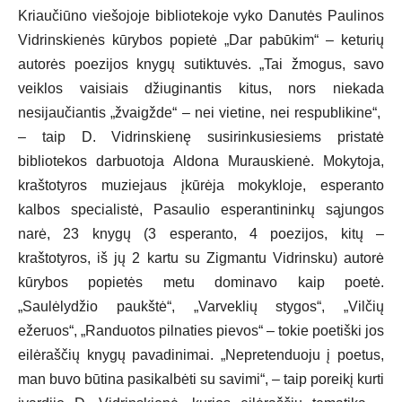
Kriaučiūno viešojoje bibliotekoje vyko Danutės Paulinos
Vidrinskienės kūrybos popietė „Dar pabūkim“ – keturių
autorės poezijos knygų sutiktuvės. „Tai žmogus, savo
veiklos vaisiais džiuginantis kitus, nors niekada
nesijaučiantis „žvaigžde“ – nei vietine, nei respublikine“,
– taip D. Vidrinskienę susirinkusiesiems pristatė
bibliotekos darbuotoja Aldona Murauskienė. Mokytoja,
kraštotyros muziejaus įkūrėja mokykloje, esperanto
kalbos specialistė, Pasaulio esperantininkų sąjungos
narė, 23 knygų (3 esperanto, 4 poezijos, kitų –
kraštotyros, iš jų 2 kartu su Zigmantu Vidrinsku) autorė
kūrybos popietės metu dominavo kaip poetė.
„Saulėlydžio paukštė“, „Varveklių stygos“, „Vilčių
ežeruos“, „Randuotos pilnaties pievos“ – tokie poetiški jos
eilėraščių knygų pavadinimai. „Nepretenduoju į poetus,
man buvo būtina pasikalbėti su savimi“, – taip poreikį kurti