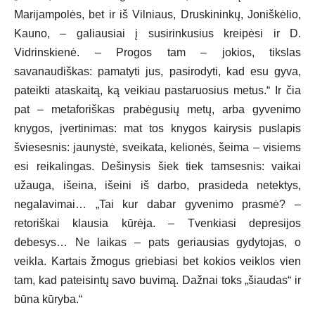
Marijampolės, bet ir iš Vilniaus, Druskininkų, Joniškėlio,
Kauno, – galiausiai į susirinkusius kreipėsi ir D.
Vidrinskienė. – Progos tam – jokios, tikslas
savanaudiškas: pamatyti jus, pasirodyti, kad esu gyva,
pateikti ataskaitą, ką veikiau pastaruosius metus.“ Ir čia
pat – metaforiškas prabėgusių metų, arba gyvenimo
knygos, įvertinimas: mat tos knygos kairysis puslapis
šviesesnis: jaunystė, sveikata, kelionės, šeima – visiems
esi reikalingas. Dešinysis šiek tiek tamsesnis: vaikai
užauga, išeina, išeini iš darbo, prasideda netektys,
negalavimai… „Tai kur dabar gyvenimo prasmė? –
retoriškai klausia kūrėja. – Tvenkiasi depresijos
debesys… Ne laikas – pats geriausias gydytojas, o
veikla. Kartais žmogus griebiasi bet kokios veiklos vien
tam, kad pateisintų savo buvimą. Dažnai toks „šiaudas“ ir
būna kūryba.“