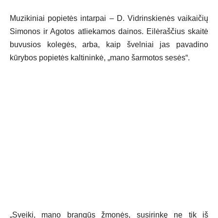
Muzikiniai popietės intarpai – D. Vidrinskienės vaikaičių
Simonos ir Agotos atliekamos dainos. Eilėraščius skaitė
buvusios kolegės, arba, kaip švelniai jas pavadino
kūrybos popietės kaltininkė, „mano šarmotos sesės“.
„Sveiki, mano brangūs žmonės, susirinkę ne tik iš