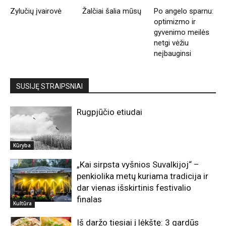
Zylučių įvairovė
Žalčiai šalia mūsų
Po angelo sparnu:
optimizmo ir
gyvenimo meilės
netgi vėžiu
neįbauginsi
SUSIJĘ STRAIPSNIAI
Rugpjūčio etiudai
Kūryba
„Kai sirpsta vyšnios Suvalkijoj“ –
penkiolika metų kuriama tradicija ir
dar vienas išskirtinis festivalio
finalas
Kultūra
Iš daržo tiesiai į lėkštę: 3 gardūs