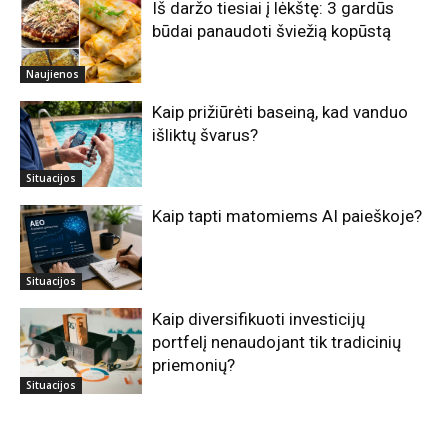
Iš daržo tiesiai į lėkštę: 3 gardūs
būdai panaudoti šviežią kopūstą
Naujienos
Kaip prižiūrėti baseiną, kad vanduo
išliktų švarus?
Situacijos
Kaip tapti matomiems AI paieškoje?
Situacijos
Kaip diversifikuoti investicijų
portfelį nenaudojant tik tradicinių
priemonių?
Situacijos