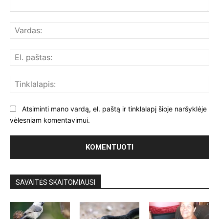
Komentuoti:
Var
El.
paš
Tin
Atsiminti mano vardą, el. paštą ir tinklalapį šioje naršyklėje
vėlesniam komentavimui.
SAVAITĖS SKAITOMIAUSI