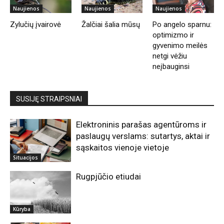
Naujienos
Naujienos
Naujienos
Zylučių įvairovė
Žalčiai šalia mūsų
Po angelo sparnu:
optimizmo ir
gyvenimo meilės
netgi vėžiu
neįbauginsi
SUSIJĘ STRAIPSNIAI
Elektroninis parašas agentūroms ir
paslaugų verslams: sutartys, aktai ir
sąskaitos vienoje vietoje
Situacijos
Rugpjūčio etiudai
Kūryba