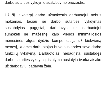
darbo sutarties vykdymo sustabdymo priežastis.
Už šį laikotarpį darbo užmokestis darbuotojui nebus
mokamas, tačiau jei darbo sutarties vykdymas
sustabdytas pagrįstai, darbdavys turi darbuotojui
sumokėti ne mažesnę kaip vienos minimaliosios
mėnesinės algos dydžio kompensaciją už kiekvieną
mėnesį, kuomet darbuotojas buvo sustabdęs savo darbo
funkcijų vykdymą. Darbuotojas, nepagrįstai sustabdęs
darbo sutarties vykdymą, įstatymų nustatyta tvarka atsako
už darbdaviui padarytą žalą.