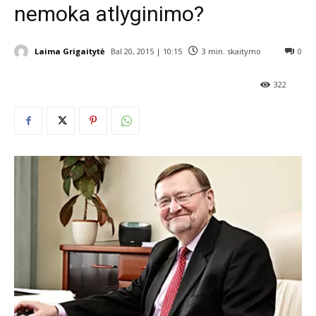
nemoka atlyginimo?
Laima Grigaitytė
Bal 20, 2015 | 10:15
3
min. skaitymo
0
322