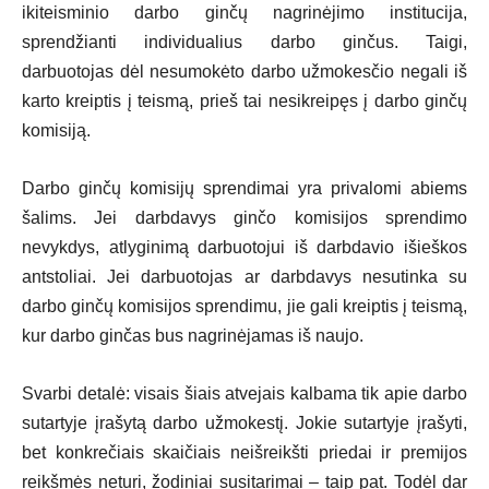
ikiteisminio darbo ginčų nagrinėjimo institucija,
sprendžianti individualius darbo ginčus. Taigi,
darbuotojas dėl nesumokėto darbo užmokesčio negali iš
karto kreiptis į teismą, prieš tai nesikreipęs į darbo ginčų
komisiją.
Darbo ginčų komisijų sprendimai yra privalomi abiems
šalims. Jei darbdavys ginčo komisijos sprendimo
nevykdys, atlyginimą darbuotojui iš darbdavio išieškos
antstoliai. Jei darbuotojas ar darbdavys nesutinka su
darbo ginčų komisijos sprendimu, jie gali kreiptis į teismą,
kur darbo ginčas bus nagrinėjamas iš naujo.
Svarbi detalė: visais šiais atvejais kalbama tik apie darbo
sutartyje įrašytą darbo užmokestį. Jokie sutartyje įrašyti,
bet konkrečiais skaičiais neišreikšti priedai ir premijos
reikšmės neturi, žodiniai susitarimai – taip pat. Todėl dar