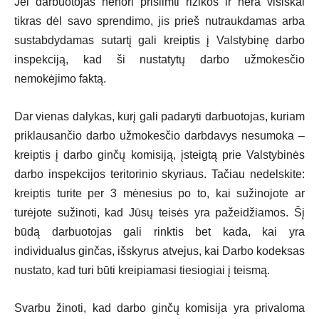
Jei darbuotojas nenori prisiimti rizikos ir nėra visiškai
tikras dėl savo sprendimo, jis prieš nutraukdamas arba
sustabdydamas sutartį gali kreiptis į Valstybinę darbo
inspekciją, kad ši nustatytų darbo užmokesčio
nemokėjimo faktą.
Dar vienas dalykas, kurį gali padaryti darbuotojas, kuriam
priklausančio darbo užmokesčio darbdavys nesumoka –
kreiptis į darbo ginčų komisiją, įsteigtą prie Valstybinės
darbo inspekcijos teritorinio skyriaus. Tačiau nedelskite:
kreiptis turite per 3 mėnesius po to, kai sužinojote ar
turėjote sužinoti, kad Jūsų teisės yra pažeidžiamos. Šį
būdą darbuotojas gali rinktis bet kada, kai yra
individualus ginčas, išskyrus atvejus, kai Darbo kodeksas
nustato, kad turi būti kreipiamasi tiesiogiai į teismą.
Svarbu žinoti, kad darbo ginčų komisija yra privaloma