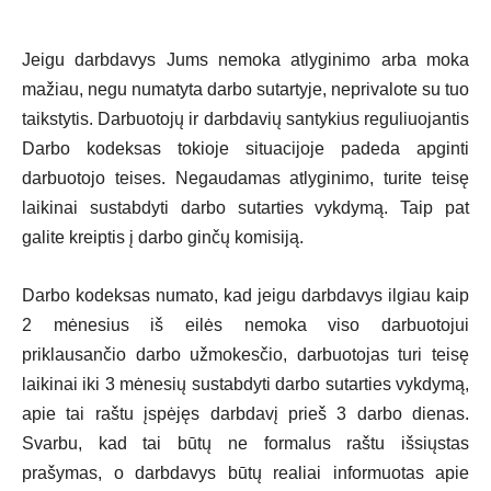
Jeigu darbdavys Jums nemoka atlyginimo arba moka
mažiau, negu numatyta darbo sutartyje, neprivalote su tuo
taikstytis. Darbuotojų ir darbdavių santykius reguliuojantis
Darbo kodeksas tokioje situacijoje padeda apginti
darbuotojo teises. Negaudamas atlyginimo, turite teisę
laikinai sustabdyti darbo sutarties vykdymą. Taip pat
galite kreiptis į darbo ginčų komisiją.
Darbo kodeksas numato, kad jeigu darbdavys ilgiau kaip
2 mėnesius iš eilės nemoka viso darbuotojui
priklausančio darbo užmokesčio, darbuotojas turi teisę
laikinai iki 3 mėnesių sustabdyti darbo sutarties vykdymą,
apie tai raštu įspėjęs darbdavį prieš 3 darbo dienas.
Svarbu, kad tai būtų ne formalus raštu išsiųstas
prašymas, o darbdavys būtų realiai informuotas apie