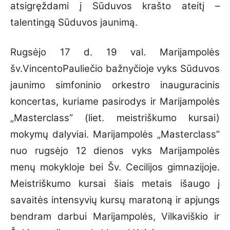
atsigręždami į Sūduvos krašto ateitį –
talentingą Sūduvos jaunimą.
Rugsėjo 17 d. 19 val. Marijampolės
šv.VincentoPauliečio bažnyčioje vyks Sūduvos
jaunimo simfoninio orkestro inauguracinis
koncertas, kuriame pasirodys ir Marijampolės
„Masterclass” (liet. meistriškumo kursai)
mokymų dalyviai. Marijampolės „Masterclass”
nuo rugsėjo 12 dienos vyks Marijampolės
menų mokykloje bei Šv. Cecilijos gimnazijoje.
Meistriškumo kursai šiais metais išaugo į
savaitės intensyvių kursų maratoną ir apjungs
bendram darbui Marijampolės, Vilkaviškio ir