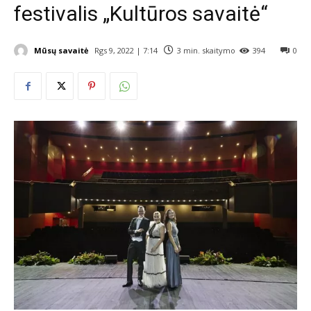
festivalis „Kultūros savaitė“
Mūsų savaitė
Rgs 9, 2022 | 7:14
3
min. skaitymo
394
0