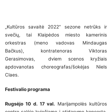
„Kultūros savaitė 2022“ sezone netrūks ir
svečių, tai Klaipėdos miesto kamerinis
orkestras (meno vadovas Mindaugas
Bačkus), kontratenoras Viktoras
Gerasimovas, dviem scenos kryžiais
apdovanotas choreografas/šokėjas Niels
Claes.
Festivalio programa
Rugsėjo 10 d. 17 val.
Marijampolės kultūros
centro salėje kviečiame į atidarymo koncertą,