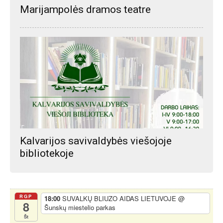
Marijampolės dramos teatre
Kalvarijos savivaldybės viešojoje
bibliotekoje
RGP
18:00
SUVALKŲ BLIUZO AIDAS LIETUVOJE
@
8
Šunskų miestelio parkas
Št