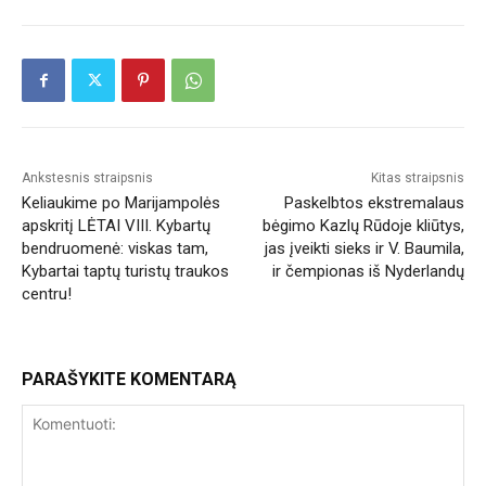
Ankstesnis straipsnis
Kitas straipsnis
Keliaukime po Marijampolės
Paskelbtos ekstremalaus
apskritį LĖTAI VIII. Kybartų
bėgimo Kazlų Rūdoje kliūtys,
bendruomenė: viskas tam,
jas įveikti sieks ir V. Baumila,
Kybartai taptų turistų traukos
ir čempionas iš Nyderlandų
centru!
PARAŠYKITE KOMENTARĄ