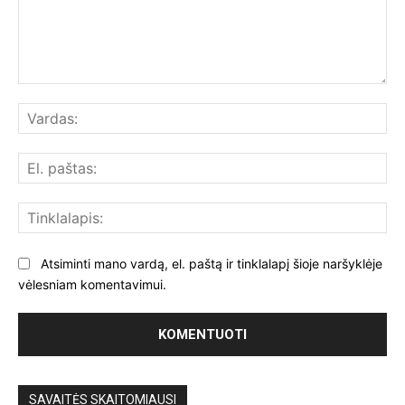
Komentuoti:
Var
El.
paš
Tin
Atsiminti mano vardą, el. paštą ir tinklalapį šioje naršyklėje
vėlesniam komentavimui.
SAVAITĖS SKAITOMIAUSI