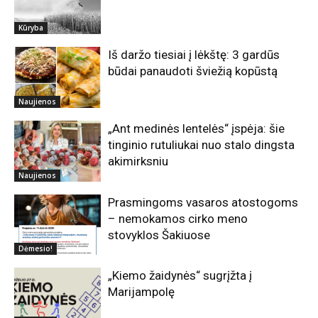
Kūryba
Iš daržo tiesiai į lėkštę: 3 gardūs
būdai panaudoti šviežią kopūstą
Naujienos
„Ant medinės lentelės“ įspėja: šie
tinginio rutuliukai nuo stalo dingsta
akimirksniu
Naujienos
Prasmingoms vasaros atostogoms
– nemokamos cirko meno
stovyklos Šakiuose
Dėmesio!
„Kiemo žaidynės“ sugrįžta į
Marijampolę