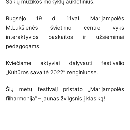
Šakių muzikos mokyklų auklėtinius.
Rugsėjo 19 d. 11val. Marijampolės
M.Lukšienės švietimo centre vyks
interaktyvios paskaitos ir užsiėmimai
pedagogams.
Kviečiame aktyviai dalyvauti festivalio
„Kultūros savaitė 2022″ renginiuose.
Šių metų festivalį pristato „Marijampolės
filharmonija“ – jaunas žvilgsnis į klasiką!