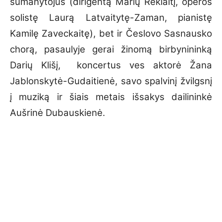
sumanytojus (dirigentą Marių Reklaitį, operos
solistę Laurą Latvaitytę-Zaman, pianistę
Kamilę Zaveckaitę), bet ir Česlovo Sasnausko
chorą, pasaulyje gerai žinomą birbynininką
Darių Klišį, koncertus ves aktorė Žana
Jablonskytė-Gudaitienė, savo spalvinį žvilgsnį
į muziką ir šiais metais išsakys dailininkė
Aušrinė Dubauskienė.