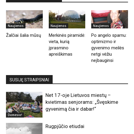
Naujienos
Naujienos
Naujienos
Žalčiai šalia mūsų
Merkinės piramidė:
Po angelo sparnu:
vieta, kurią
optimizmo ir
įprasmino
gyvenimo meilės
apreiškimas
netgi vėžiu
neįbauginsi
SUSIJĘ STRAIPSNIAI
Net 17-oje Lietuvos miestų –
kvietimas senjorams: „Švęskime
gyvenimą čia ir dabar!“
Dėmesio!
Rugpjūčio etiudai