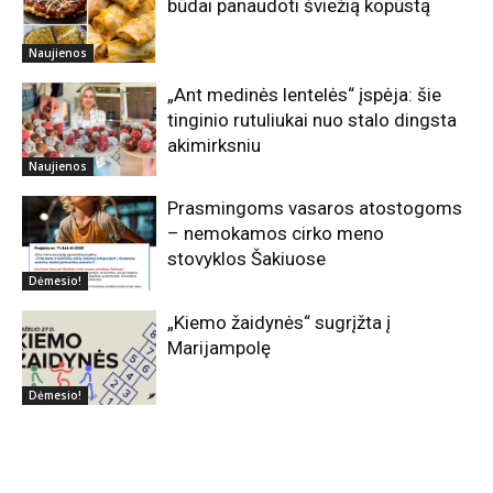
būdai panaudoti šviežią kopūstą
Naujienos
„Ant medinės lentelės“ įspėja: šie
tinginio rutuliukai nuo stalo dingsta
akimirksniu
Naujienos
Prasmingoms vasaros atostogoms
– nemokamos cirko meno
stovyklos Šakiuose
Dėmesio!
„Kiemo žaidynės“ sugrįžta į
Marijampolę
Dėmesio!