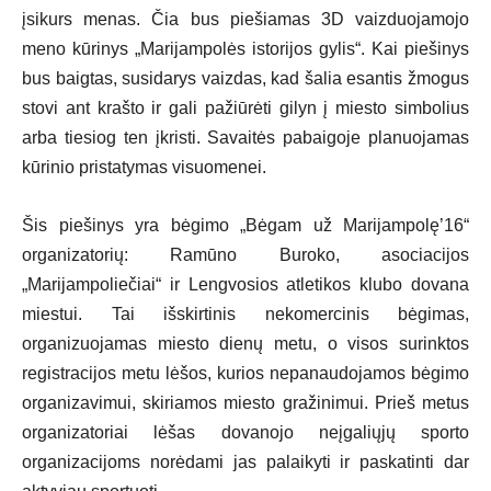
įsikurs menas. Čia bus piešiamas 3D vaizduojamojo
meno kūrinys „Marijampolės istorijos gylis“. Kai piešinys
bus baigtas, susidarys vaizdas, kad šalia esantis žmogus
stovi ant krašto ir gali pažiūrėti gilyn į miesto simbolius
arba tiesiog ten įkristi. Savaitės pabaigoje planuojamas
kūrinio pristatymas visuomenei.
Šis piešinys yra bėgimo „Bėgam už Marijampolę’16“
organizatorių: Ramūno Buroko, asociacijos
„Marijampoliečiai“ ir Lengvosios atletikos klubo dovana
miestui. Tai išskirtinis nekomercinis bėgimas,
organizuojamas miesto dienų metu, o visos surinktos
registracijos metu lėšos, kurios nepanaudojamos bėgimo
organizavimui, skiriamos miesto gražinimui. Prieš metus
organizatoriai lėšas dovanojo neįgaliųjų sporto
organizacijoms norėdami jas palaikyti ir paskatinti dar