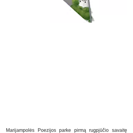
Marijampolės Poezijos parke pirmą rugpjūčio savaitę