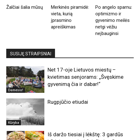
Žalčiai šalia mūsų
Merkinės piramidė:
Po angelo sparnu:
vieta, kurią
optimizmo ir
įprasmino
gyvenimo meilės
apreiškimas
netgi vėžiu
neįbauginsi
SUSIJĘ STRAIPSNIAI
Net 17-oje Lietuvos miestų –
kvietimas senjorams: „Švęskime
gyvenimą čia ir dabar!“
Dėmesio!
Rugpjūčio etiudai
Kūryba
Iš daržo tiesiai į lėkštę: 3 gardūs