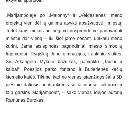
aktyviau sportuoti.
„Marijampolėje po „Malonny“ ir „Veidasienės“ meno
projektų vien dėl jų galima atvykti apsižvalgyti į miestą.
Todėl šiais metais po bėgimo nusprendėme padovanoti
miestui dar vieną – iki šiol jame nesantį unikalų meno
kūrinį. Jame atsispindės pagrindiniai miesto simbolių
fragmentai: Rygiškių Jono gimnazijos, traukinių stoties,
Šv. Arkangelo Mykolo bazilikos, paminklo „Tautai ir
kalbai“, Poezijos parko fontano ir Butlerienės kačių
kiemelio katės. Tikime, kad ne vienas įsiamžinęs šalia 3D
piešinio dalinsis nuotraukomis socialiniuose tinkluose ir
taip garsins Marijampolę“, – sako vienas idėjos autorių
Ramūnas Burokas.