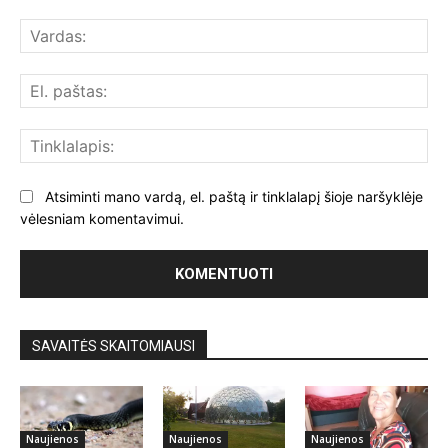
Komentuoti:
Var
El.
paš
Tin
Atsiminti mano vardą, el. paštą ir tinklalapį šioje naršyklėje
vėlesniam komentavimui.
SAVAITĖS SKAITOMIAUSI
Naujienos
Naujienos
Naujienos