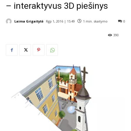
– interaktyvus 3D piešinys
Laima Grigaitytė
Rgp 1, 2016 | 15:49
1
min. skaitymo
0
390