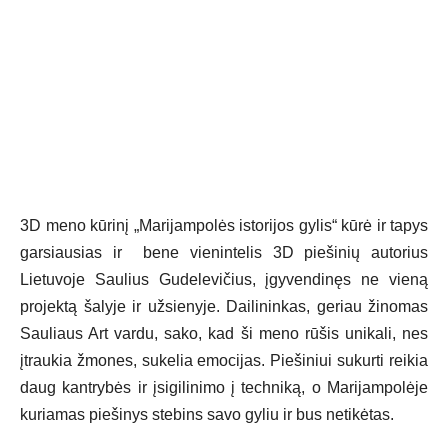
3D meno kūrinį „Marijampolės istorijos gylis“ kūrė ir tapys
garsiausias ir bene vienintelis 3D piešinių autorius
Lietuvoje Saulius Gudelevičius, įgyvendinęs ne vieną
projektą šalyje ir užsienyje. Dailininkas, geriau žinomas
Sauliaus Art vardu, sako, kad ši meno rūšis unikali, nes
įtraukia žmones, sukelia emocijas. Piešiniui sukurti reikia
daug kantrybės ir įsigilinimo į techniką, o Marijampolėje
kuriamas piešinys stebins savo gyliu ir bus netikėtas.