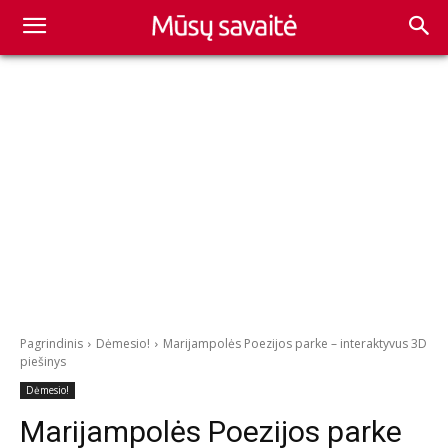
Pagrindinis
Dėmesio!
Marijampolės Poezijos parke – interaktyvus 3D
piešinys
Dėmesio!
Marijampolės Poezijos parke