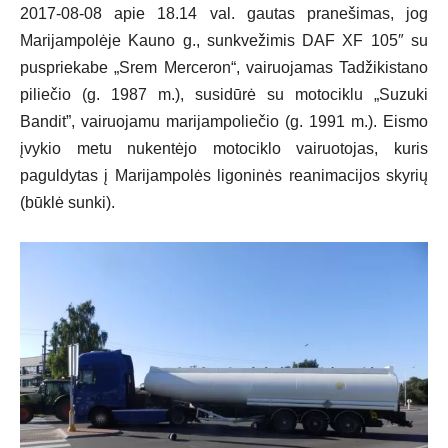
2017-08-08 apie 18.14 val. gautas pranešimas, jog
Marijampolėje Kauno g., sunkvežimis DAF XF 105″ su
puspriekabe „Srem Merceron“, vairuojamas Tadžikistano
piliečio (g. 1987 m.), susidūrė su motociklu „Suzuki
Bandit”, vairuojamu marijampoliečio (g. 1991 m.). Eismo
įvykio metu nukentėjo motociklo vairuotojas, kuris
paguldytas į Marijampolės ligoninės reanimacijos skyrių
(būklė sunki).