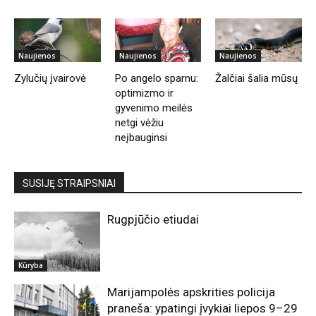
Naujienos
Naujienos
Naujienos
Zylučių įvairovė
Po angelo sparnu:
Žalčiai šalia mūsų
optimizmo ir
gyvenimo meilės
netgi vėžiu
neįbauginsi
SUSIJĘ STRAIPSNIAI
Rugpjūčio etiudai
Kūryba
Marijampolės apskrities policija
praneša: ypatingi įvykiai liepos 9–29