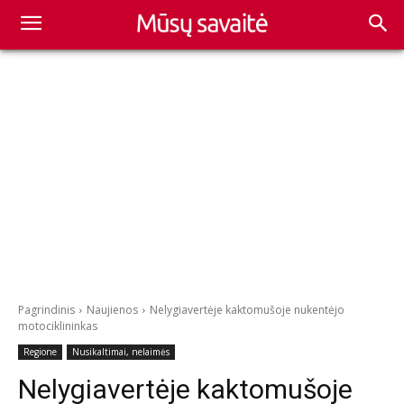
Pagrindinis
Naujienos
Nelygiavertėje kaktomušoje nukentėjo
motociklininkas
Regione
Nusikaltimai, nelaimės
Nelygiavertėje kaktomušoje