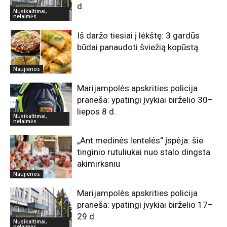
d.
Nusikaltimai,
nelaimės
Iš daržo tiesiai į lėkštę: 3 gardūs
būdai panaudoti šviežią kopūstą
Naujienos
Marijampolės apskrities policija
praneša: ypatingi įvykiai birželio 30–
liepos 8 d.
Nusikaltimai,
nelaimės
„Ant medinės lentelės“ įspėja: šie
tinginio rutuliukai nuo stalo dingsta
akimirksniu
Naujienos
Marijampolės apskrities policija
praneša: ypatingi įvykiai birželio 17–
29 d.
Nusikaltimai,
nelaimės