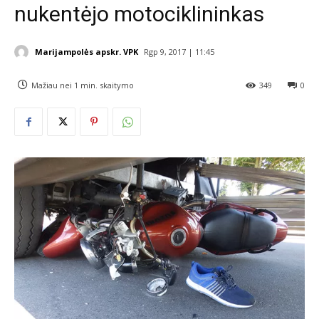
nukentėjo motociklininkas
Marijampolės apskr. VPK
Rgp 9, 2017 | 11:45
Mažiau nei 1
min. skaitymo
349
0