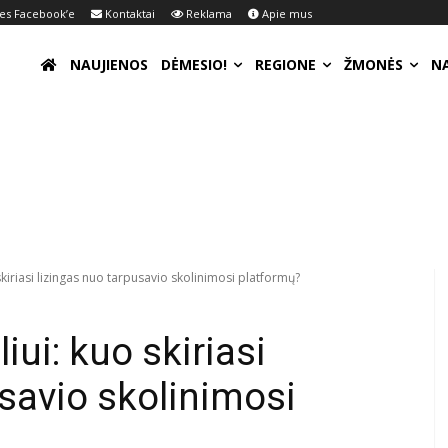
s Facebook’e
Kontaktai
Reklama
Apie mus
NAUJIENOS
DĖMESIO!
REGIONE
ŽMONĖS
N
kiriasi lizingas nuo tarpusavio skolinimosi platformų?
ui: kuo skiriasi
usavio skolinimosi