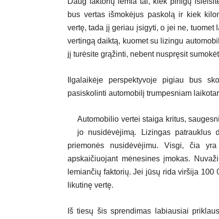
Daug faktorių lemia tai, kiek pinigų išleisi
bus vertas išmokėjus paskolą ir kiek kilo
vertę, tada jį geriau įsigyti, o jei ne, tuomet
vertingą daiktą, kuomet su lizingu automobi
jį turėsite grąžinti, nebent nuspręsit sumokėt
Ilgalaikėje perspektyvoje pigiau bus skol
pasiskolinti automobilį trumpesniam laikotarp
Automobilio vertei staiga kritus, saugesn
jo nusidėvėjimą. Lizingas patrauklus da
priemonės nusidėvėjimu. Visgi, čia yra
apskaičiuojant mėnesines įmokas. Nuvažiu
lemiančių faktorių. Jei jūsų rida viršija 100
likutinę vertę.
Iš tiesų šis sprendimas labiausiai prikl