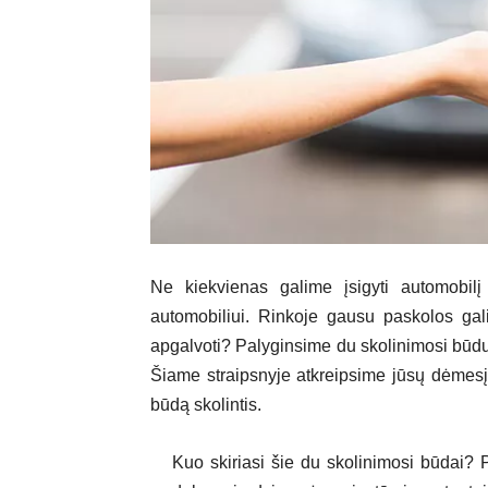
Ne kiekvienas galime įsigyti automobilį
automobiliui. Rinkoje gausu paskolos galim
apgalvoti? Palyginsime du skolinimosi būdus
Šiame straipsnyje atkreipsime jūsų dėmesį 
būdą skolintis.
Kuo skiriasi šie du skolinimosi būdai? 