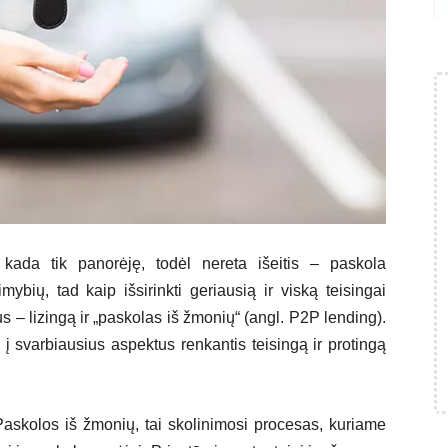
 kada tik panorėję, todėl nereta išeitis – paskola
ybių, tad kaip išsirinkti geriausią ir viską teisingai
 – lizingą ir „paskolas iš žmonių“ (angl. P2P lending).
į svarbiausius aspektus renkantis teisingą ir protingą
Paskolos iš žmonių, tai skolinimosi procesas, kuriame