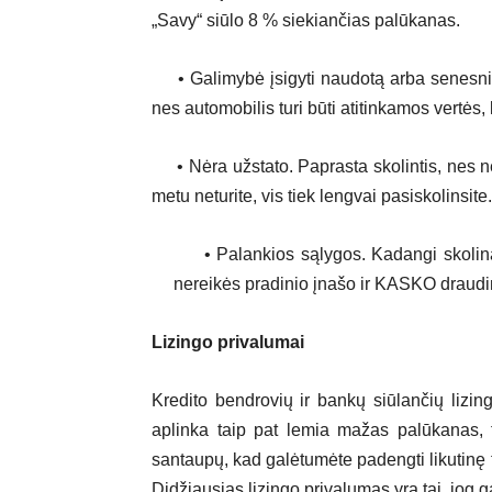
„Savy“ siūlo 8 % siekiančias palūkanas.
• Galimybė įsigyti naudotą arba senesnio 
nes automobilis turi būti atitinkamos vertė
• Nėra užstato. Paprasta skolintis, nes ne
metu neturite, vis tiek lengvai pasiskolinsite
• Palankios sąlygos. Kadangi skolinam
nereikės pradinio įnašo ir KASKO draud
Lizingo privalumai
Kredito bendrovių ir bankų siūlančių lizi
aplinka taip pat lemia mažas palūkanas, ta
santaupų, kad galėtumėte padengti likutinę t
Didžiausias lizingo privalumas yra tai, jog g