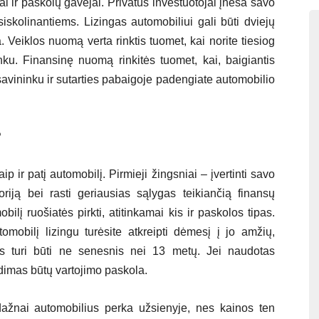
ai ir paskolų gavėjai. Privatūs investuotojai įneša savo
iskolinantiems. Lizingas automobiliui gali būti dviejų
Veiklos nuomą verta rinktis tuomet, kai norite tiesiog
nku. Finansinę nuomą rinkitės tuomet, kai, baigiantis
o savininku ir sutarties pabaigoje padengiate automobilio
?
ip ir patį automobilį. Pirmieji žingsniai – įvertinti savo
toriją bei rasti geriausias sąlygas teikiančią finansų
lį ruošiatės pirkti, atitinkamai kis ir paskolos tipas.
mobilį lizingu turėsite atkreipti dėmesį į jo amžių,
jis turi būti ne senesnis nei 13 metų. Jei naudotas
dimas būtų vartojimo paskola.
 dažnai automobilius perka užsienyje, nes kainos ten