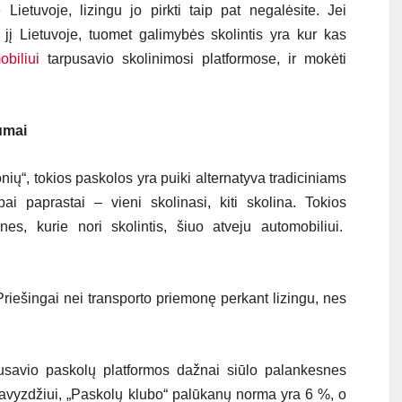
Lietuvoje, lizingu jo pirkti taip pat negalėsite. Jei
e jį Lietuvoje, tuomet galimybės skolintis yra kur kas
biliui
tarpusavio skolinimosi platformose, ir mokėti
umai
ių“, tokios paskolos yra puiki alternatyva tradiciniams
i paprastai – vieni skolinasi, kiti skolina. Tokios
nes, kurie nori skolintis, šiuo atveju automobiliui.
ešingai nei transporto priemonę perkant lizingu, nes
avio paskolų platformos dažnai siūlo palankesnes
avyzdžiui, „Paskolų klubo“ palūkanų norma yra 6 %, o