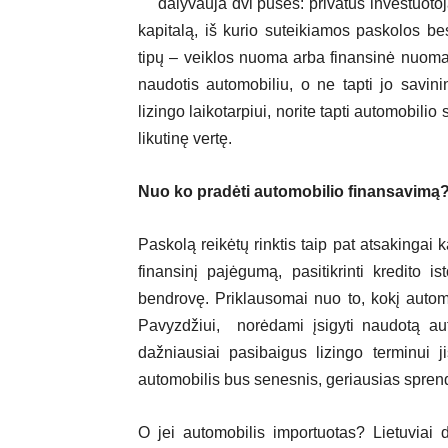
dalyvauja dvi pusės: privatūs investuotoj
kapitalą, iš kurio suteikiamos paskolos bes
tipų – veiklos nuoma arba finansinė nuoma. 
naudotis automobiliu, o ne tapti jo savini
lizingo laikotarpiui, norite tapti automobili
likutinę vertę.
Nuo ko pradėti automobilio finansavimą
Paskolą reikėtų rinktis taip pat atsakingai ka
finansinį pajėgumą, pasitikrinti kredito is
bendrovę. Priklausomai nuo to, kokį automobi
Pavyzdžiui, norėdami įsigyti naudotą auto
dažniausiai pasibaigus lizingo terminui 
automobilis bus senesnis, geriausias spren
O jei automobilis importuotas? Lietuviai