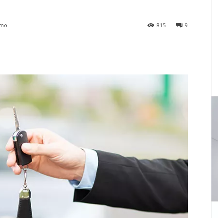
ymo
815
9