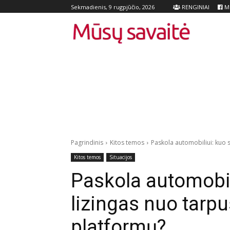
RENGINIAI
Me
Sekmadienis, 9 rugpjūčio, 2026
Pagrindinis
Kitos temos
Paskola automobiliui: kuo s
Kitos temos
Situacijos
Paskola automobili
lizingas nuo tarp
platformų?