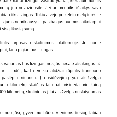
te paskolai ar lizingui. Svarbu yra tai, kiek automobilis
metrų juo nuvažiuosite. Jei automobilis išlaikys savo
 labiau tiks lizingas. Tokiu atveju po keleto metų turėsite
lis jums nepriklausys ir pasibaigus nuomos laikotarpiui
i visą likusią sumą.
intis tarpusavio skolinimosi platformoje. Jei norite
iui, tada pigiau bus lizingas.
is variantas bus lizingas, nes jūs nesate atsakingas už
r ir todėl, kad nereikia atidžiai rūpintis transporto
 paslėptų niuansų. Į nusidėvėjimą yra atsižvelgta
otų kilometrų skaičius taip pat prisideda prie kainą
 000 kilometrų, skolintojas į tai atsižvelgs nustatydamas
auso nuo jūsų gyvenimo būdo. Vieniems tiesiog labiau