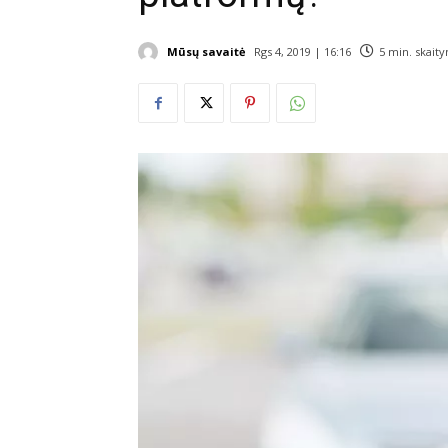
Mūsų savaitė
Rgs 4, 2019 | 16:16
5
min. skait