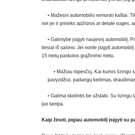
• Mažesni automobilio remonto kaštai. Tikė
net jei ir prireiks apžiūros ar detalė suges,
• Galimybė įsigyti naujesnį automobilį. Prog
tiesiai iš salono. Jei norite įsigyti automobi
15 metų paskolos grąžinimo metu.
• Mažiau rūpesčių. Kai kurios lizingo su
pavyzdžiui, padangų keitimas, draudimas
• Galima skolintis be užstato. Su lizingu ta
juo tampa.
Kaip žinoti, pigiau automobilį įsigyti su p