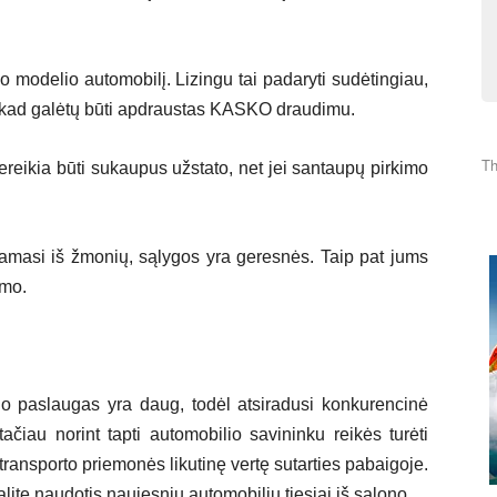
modelio automobilį. Lizingu tai padaryti sudėtingiau,
s, kad galėtų būti apdraustas KASKO draudimu.
Th
reikia būti sukaupus užstato, net jei santaupų pirkimo
.
asi iš žmonių, sąlygos yra geresnės. Taip pat jums
imo.
ngo paslaugas yra daug, todėl atsiradusi konkurencinė
čiau norint tapti automobilio savininku reikės turėti
ransporto priemonės likutinę vertę sutarties pabaigoje.
alite naudotis naujesniu automobiliu tiesiai iš salono.