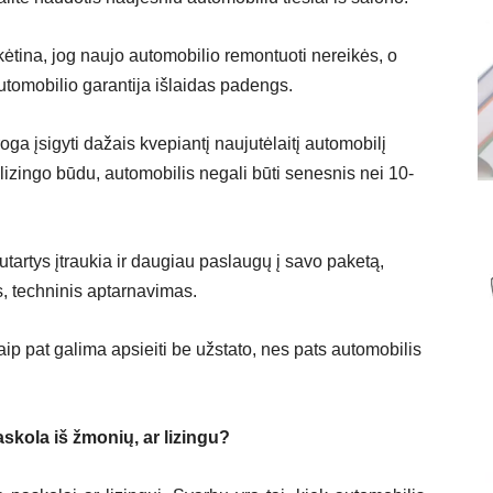
tina, jog naujo automobilio remontuoti nereikės, o
 automobilio garantija išlaidas padengs.
a įsigyti dažais kvepiantį naujutėlaitį automobilį
lį lizingo būdu, automobilis negali būti senesnis nei 10-
tartys įtraukia ir daugiau paslaugų į savo paketą,
, techninis aptarnavimas.
ip pat galima apsieiti be užstato, nes pats automobilis
askola iš žmonių, ar lizingu?