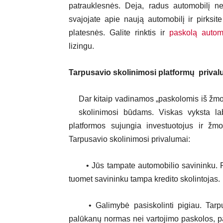
patrauklesnės. Deja, radus automobilį ne 
svajojate apie naują automobilį ir pirksit
platesnės. Galite rinktis ir
paskolą automo
lizingu.
Tarpusavio skolinimosi platformų prival
Dar kitaip vadinamos „paskolomis iš žmon
skolinimosi būdams. Viskas vyksta laba
platformos sujungia investuotojus ir žmo
Tarpusavio skolinimosi privalumai:
• Jūs tampate automobilio savininku. Pri
tuomet savininku tampa kredito skolintojas.
• Galimybė pasiskolinti pigiau. Tarpus
palūkanų normas nei vartojimo paskolos, p