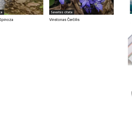
ta
Savaitės citata
Spinoza
Vinstonas Čerčilis