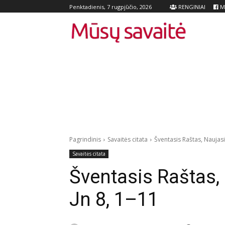
RENGINIAI
Me
Penktadienis, 7 rugpjūčio, 2026
Pagrindinis
Savaitės citata
Šventasis Raštas, Naujasi
Savaitės citata
Šventasis Raštas,
Jn 8, 1–11