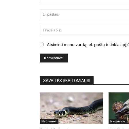
Atsiminti mano vardą, el. paštą ir tinklalap
SAVAITĖS SKAITOMIAUSI
Naujienos
Naujienos