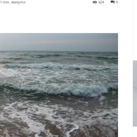
 1
min. skaitymo
624
0