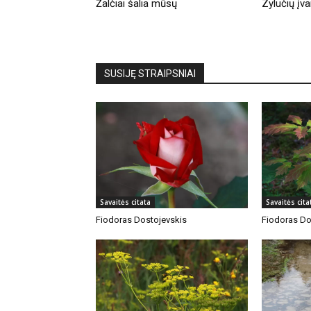
Žalčiai šalia mūsų
Zylučių įva
SUSIJĘ STRAIPSNIAI
Savaitės citata
Savaitės cita
Fiodoras Dostojevskis
Fiodoras Do