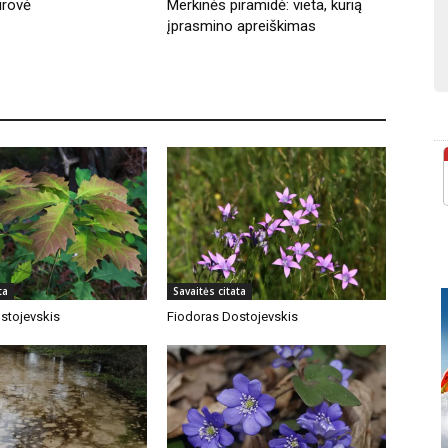
irovė
Merkinės piramidė: vieta, kurią
įprasmino apreiškimas
ta
Savaitės citata
stojevskis
Fiodoras Dostojevskis