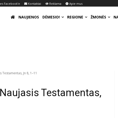
s Facebook’e
Kontaktai
Reklama
Apie mus
NAUJIENOS
DĖMESIO!
REGIONE
ŽMONĖS
N
s Testamentas, Jn 8, 1–11
 Naujasis Testamentas,