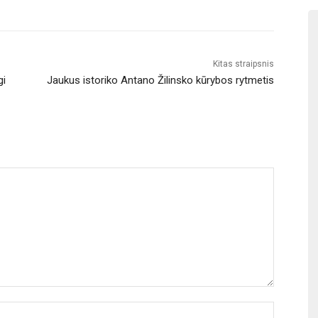
Kitas straipsnis
gi
Jaukus istoriko Antano Žilinsko kūrybos rytmetis
Vardas: