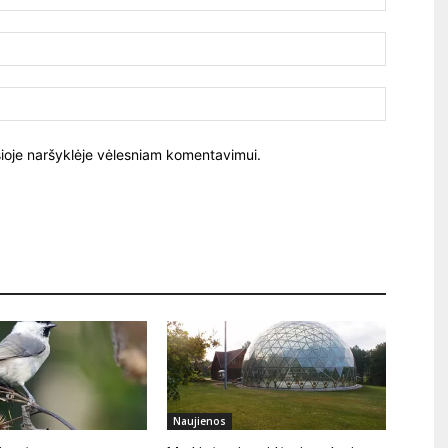
El.
paštas:
Tinklalapi
į šioje naršyklėje vėlesniam komentavimui.
Naujienos