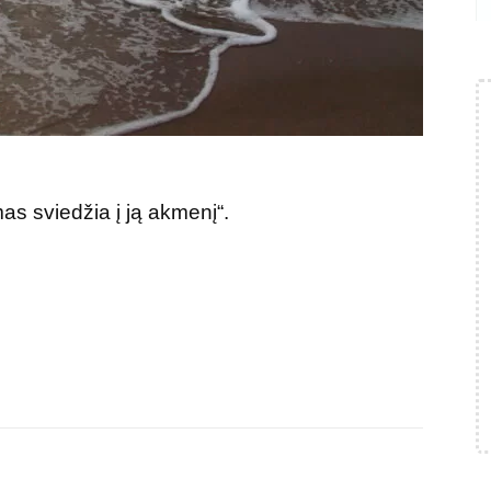
as sviedžia į ją akmenį“.