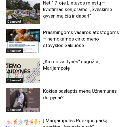
Net 17-oje Lietuvos miestų –
kvietimas senjorams: „Švęskime
gyvenimą čia ir dabar!“
Dėmesio!
Prasmingoms vasaros atostogoms
– nemokamos cirko meno
stovyklos Šakiuose
Dėmesio!
„Kiemo žaidynės“ sugrįžta į
Marijampolę
Dėmesio!
Kokias paslaptis mena Užnemunės
durpynai?
Dėmesio!
Į Marijampolės Poezijos parką
sugrįžta „Atsipalaiduok“