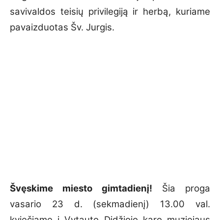
savivaldos teisių privilegiją ir herbą, kuriame
pavaizduotas Šv. Jurgis.
Švęskime miesto gimtadienį!
Šia proga
vasario 23 d. (sekmadienį) 13.00 val.
kviečiame į Vytauto Didžiojo karo muziejaus