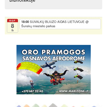
bibliotekoje
RGP
18:00
SUVALKŲ BLIUZO AIDAS LIETUVOJE
@
8
Šunskų miestelio parkas
Št