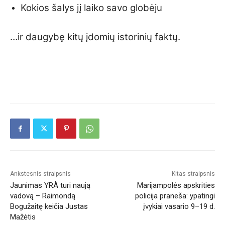
Kokios šalys jį laiko savo globėju
…ir daugybę kitų įdomių istorinių faktų.
Ankstesnis straipsnis
Kitas straipsnis
Jaunimas YRÀ turi naują
Marijampolės apskrities
vadovą – Raimondą
policija praneša: ypatingi
Bogužaitę keičia Justas
įvykiai vasario 9–19 d.
Mažėtis