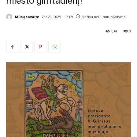
miesto gimtadienį!
Mūsų savaitė
Vas 20, 2025 | 13:09
Mažiau nei 1
min. skaitymo
634
0