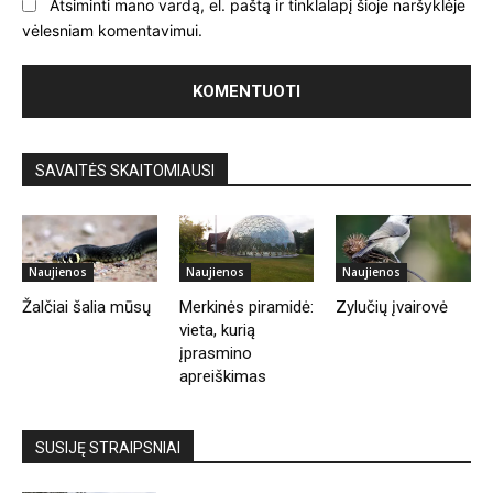
Atsiminti mano vardą, el. paštą ir tinklalapį šioje naršyklėje
vėlesniam komentavimui.
SAVAITĖS SKAITOMIAUSI
Naujienos
Naujienos
Naujienos
Žalčiai šalia mūsų
Merkinės piramidė:
Zylučių įvairovė
vieta, kurią
įprasmino
apreiškimas
SUSIJĘ STRAIPSNIAI