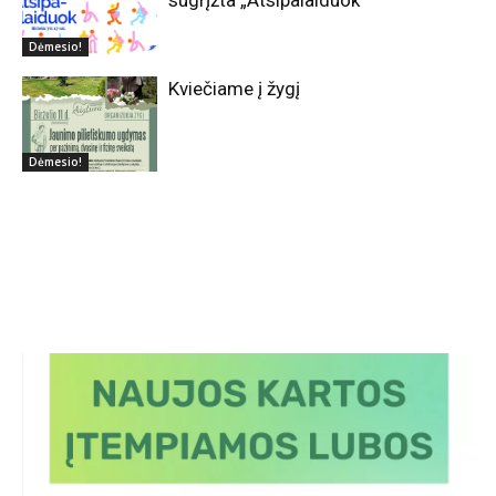
Dėmesio!
Kviečiame į žygį
Dėmesio!