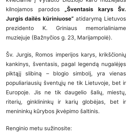
kilnojamos parodos
„Šventasis karys Šv.
Jurgis dailės kūriniuose“
atidarymą Lietuvos
prezidento K. Griniaus memorialiniame
muziejuje (Bažnyčios g. 23, Marijampolė).
Šv. Jurgis, Romos imperijos karys, krikščionių
kankinys, šventasis, pagal legendą nugalėjęs
piktąjį slibiną – blogio simbolį, yra vienas
populiariausių šventųjų ne tik Lietuvoje, bet ir
Europoje. Jis ne tik daugelio šalių, miestų,
riterių, ginklininkų ir karių globėjas, bet ir
menininkų kūrybos įkvėpimo šaltinis.
Renginio metu sužinosite: