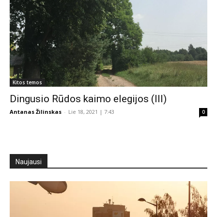
Kitos temos
Dingusio Rūdos kaimo elegijos (III)
Antanas Žilinskas
-
Lie 18, 2021 | 7:43
0
Naujausi