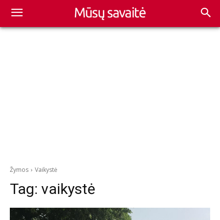
Žymos
Vaikystė
Tag:
vaikystė