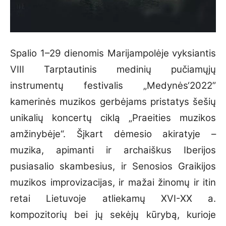
Spalio 1–29 dienomis Marijampolėje vyksiantis
VIII Tarptautinis medinių pučiamųjų
instrumentų festivalis „Medynės‘2022”
kamerinės muzikos gerbėjams pristatys šešių
unikalių koncertų ciklą „Praeities muzikos
amžinybėje“. Šįkart dėmesio akiratyje –
muzika, apimanti ir archaiškus Iberijos
pusiasalio skambesius, ir Senosios Graikijos
muzikos improvizacijas, ir mažai žinomų ir itin
retai Lietuvoje atliekamų XVI-XX a.
kompozitorių bei jų sekėjų kūrybą, kurioje