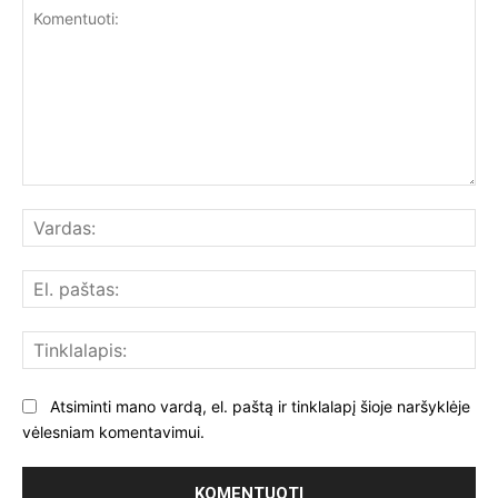
Komentuoti:
Var
El.
paš
Tin
Atsiminti mano vardą, el. paštą ir tinklalapį šioje naršyklėje
vėlesniam komentavimui.