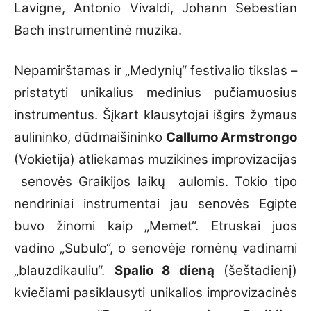
Lavigne, Antonio Vivaldi, Johann Sebestian
Bach instrumentinė muzika.
Nepamirštamas ir „Medynių“ festivalio tikslas –
pristatyti unikalius medinius pučiamuosius
instrumentus. Šįkart klausytojai išgirs žymaus
aulininko, dūdmaišininko
Callumo Armstrongo
(Vokietija) atliekamas muzikines improvizacijas
senovės Graikijos laikų aulomis. Tokio tipo
nendriniai instrumentai jau senovės Egipte
buvo žinomi kaip „Memet“. Etruskai juos
vadino „Subulo“, o senovėje romėnų vadinami
„blauzdikauliu“.
Spalio 8 dieną
(šeštadienį)
kviečiami pasiklausyti unikalios improvizacinės