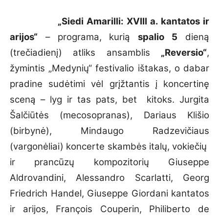
„Siedi Amarilli: XVIII a. kantatos ir
arijos“
– programa, kurią
spalio 5
dieną
(trečiadienį) atliks ansamblis
„Reversio“
,
žymintis „Medynių“ festivalio ištakas, o dabar
pradine sudėtimi vėl grįžtantis į koncertinę
sceną – lyg ir tas pats, bet kitoks. Jurgita
Šalčiūtės (mecosopranas), Dariaus Klišio
(birbynė), Mindaugo Radzevičiaus
(vargonėliai) koncerte skambės italų, vokiečių
ir prancūzų kompozitorių Giuseppe
Aldrovandini, Alessandro Scarlatti, Georg
Friedrich Handel, Giuseppe Giordani kantatos
ir arijos, François Couperin, Philiberto de