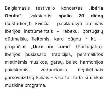
Baigiamasis festivalio koncertas
„Ibéria
Oculta“
, įvyksiantis
spalio 29 dieną
(šeštadienį), kviečia pasiklausyti etniniais
Iberijos instrumentais – rebeku, portugalų
dūdmaišiu, fleitomis, karo būgnu ir kt. –
grojančius
„Urze de Lume“
(Portugalija).
Iberijos pusiasalio tradicijos, persmelktos
mistinėmis muzikos, garsų, balso harmonijos
paieškomis, vedančiomis neįtikėtinais
garsovaizdžių keliais – visa tai žada ši unikali
muzikinė programa.