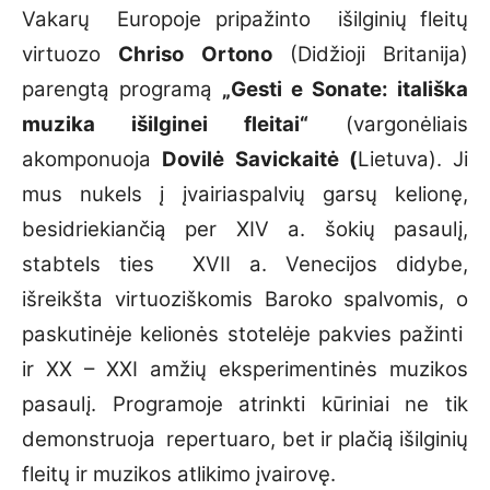
Vakarų Europoje pripažinto išilginių fleitų
virtuozo
Chriso Ortono
(Didžioji Britanija)
parengtą programą
„Gesti e Sonate: itališka
muzika išilginei fleitai“
(vargonėliais
akomponuoja
Dovilė Savickaitė (
Lietuva). Ji
mus nukels į įvairiaspalvių garsų kelionę,
besidriekiančią per XIV a. šokių pasaulį,
stabtels ties XVII a. Venecijos didybe,
išreikšta virtuoziškomis Baroko spalvomis, o
paskutinėje kelionės stotelėje pakvies pažinti
ir XX – XXI amžių eksperimentinės muzikos
pasaulį. Programoje atrinkti kūriniai ne tik
demonstruoja repertuaro, bet ir plačią išilginių
fleitų ir muzikos atlikimo įvairovę.