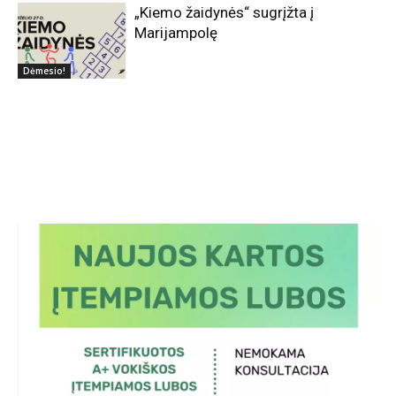
„Kiemo žaidynės“ sugrįžta į
Marijampolę
Dėmesio!