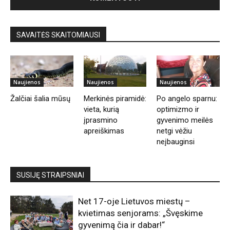
SAVAITĖS SKAITOMIAUSI
Naujienos
Naujienos
Naujienos
Žalčiai šalia mūsų
Merkinės piramidė:
Po angelo sparnu:
vieta, kurią
optimizmo ir
įprasmino
gyvenimo meilės
apreiškimas
netgi vėžiu
neįbauginsi
SUSIJĘ STRAIPSNIAI
Net 17-oje Lietuvos miestų –
kvietimas senjorams: „Švęskime
gyvenimą čia ir dabar!“