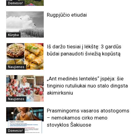
Dėmesio!
Rugpjūčio etiudai
Kūryba
Iš daržo tiesiai į lėkštę: 3 gardūs
būdai panaudoti šviežią kopūstą
Naujienos
„Ant medinės lentelės“ įspėja: šie
tinginio rutuliukai nuo stalo dingsta
akimirksniu
Naujienos
Prasmingoms vasaros atostogoms
– nemokamos cirko meno
stovyklos Šakiuose
Dėmesio!