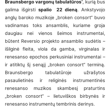
Braunsbergo vargonų tabulatūros
“, kurią bus
galima išgirsti
spalio 22 dieną
. Ankstyvojo
anglų baroko muzikoje „broken consort“ buvo
vadinamas toks ansamblis, kuriame groja
daugiau nei vienos šeimos instrumentai,
būtent Reversio projekto ansamblio sudėtis –
išilginė fleita, viola da gamba, virginalas ir
renesanso epochos perkusiniai instrumentai –
ir atitiktų šį senąjį „broken consort“ terminą.
Braunsbergo tabulatūroje užrašytos
pasaulietinės ir religinės instrumentinės
renesanso muzikos skambesį praturtins
„broken consort“ – lietuviškos birbynės ir
renesanso instrumentų tembrinis derinys.