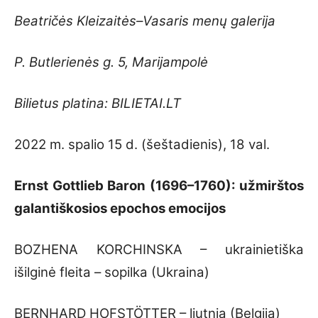
Beatričės Kleizaitės–Vasaris menų galerija
P.
Butlerienės g. 5, Marijampolė
Bilietus platina: BILIETAI.LT
2022 m. spalio 15 d. (šeštadienis), 18 val.
Ernst Gottlieb Baron (1696–1760): užmirštos
galantiškosios epochos emocijos
BOZHENA KORCHINSKA – ukrainietiška
išilginė fleita – sopilka (Ukraina)
BERNHARD HOFSTÖTTER – liutnia (Belgija)