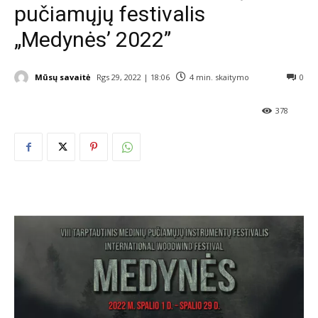
pučiamųjų festivalis
„Medynės’ 2022”
Mūsų savaitė
Rgs 29, 2022 | 18:06
4
min. skaitymo
0
378