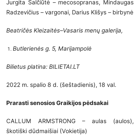
Jurgita Šalčiūtė – mecosopranas, Mindaugas
Radzevičius – vargonai, Darius Klišys – birbynė
Beatričės Kleizaitės–Vasaris menų galerija,
Butlerienės g. 5, Marijampolė
Bilietus platina: BILIETAI.LT
2022 m. spalio 8 d. (šeštadienis), 18 val.
Prarasti senosios Graikijos pėdsakai
CALLUM ARMSTRONG – aulas (aulos),
škotiški dūdmaišiai (Vokietija)