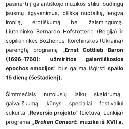
pasinerti į galantiškojo muzikos stiliui būdingų
jausmų išgyvenimus, idilišką nuotaiką, lengvą
ironiją, erotiškumą bei žaismingumą.
Liutnininko Bernardo Hofstötterio (Belgija) ir
sopilkininkės Bozhenos Korchinskos (Ukraina)
parengtą programą
„Ernst Gottlieb Baron
(1696–1760): užmirštos galantiškosios
epochos emocijos“
bus galima išgirsti
spalio
15 dieną (šeštadienį).
Šimtmečiais nutolusių laikų skaidrumą,
gaivališkumą įkūnys specialiai festivaliui
sukurta
„Reversio projekto“
(Lietuva, Lenkija)
programa
„
Broken Consort
: muzika iš XVII a.