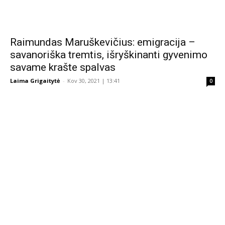
Raimundas Maruškevičius: emigracija –
savanoriška tremtis, išryškinanti gyvenimo
savame krašte spalvas
Laima Grigaitytė
-
Kov 30, 2021 | 13:41
0