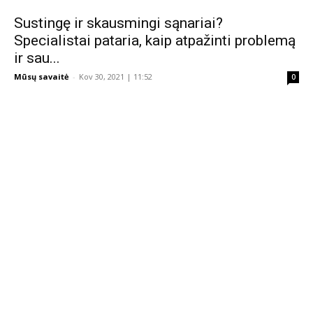
Sustingę ir skausmingi sąnariai?
Specialistai pataria, kaip atpažinti problemą
ir sau...
Mūsų savaitė
-
Kov 30, 2021 | 11:52
0