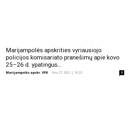
Marijampolės apskrities vyriausiojo
policijos komisariato pranešimų apie kovo
25–26 d. ypatingus...
Marijampolės apskr. VPK
-
Kov 27, 2021 | 10:22
0