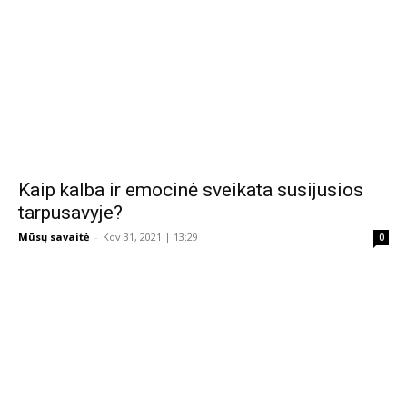
Kaip kalba ir emocinė sveikata susijusios
tarpusavyje?
Mūsų savaitė
-
Kov 31, 2021 | 13:29
0