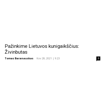
Pažinkime Lietuvos kunigaikščius:
Živinbutas
Tomas Baranauskas
-
Kov 28, 2021 | 9:23
0