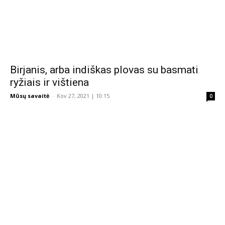
Birjanis, arba indiškas plovas su basmati
ryžiais ir vištiena
Mūsų savaitė
-
Kov 27, 2021 | 10:15
0