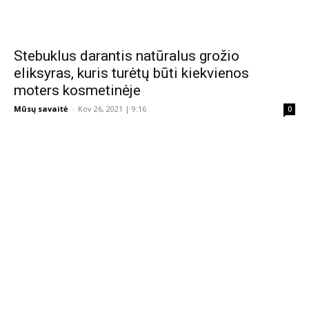
Stebuklus darantis natūralus grožio
eliksyras, kuris turėtų būti kiekvienos
moters kosmetinėje
Mūsų savaitė
-
Kov 26, 2021 | 9:16
0