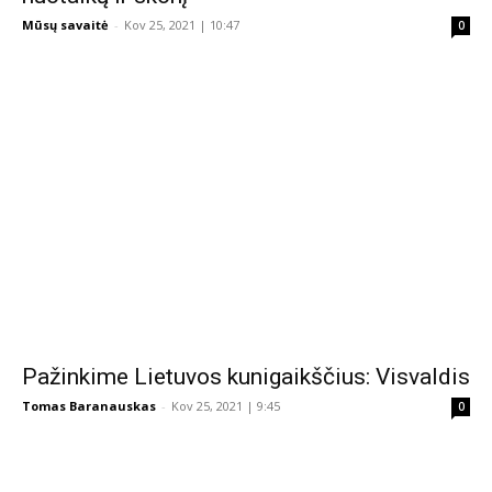
Mūsų savaitė
-
Kov 25, 2021 | 10:47
0
Pažinkime Lietuvos kunigaikščius: Visvaldis
Tomas Baranauskas
-
Kov 25, 2021 | 9:45
0