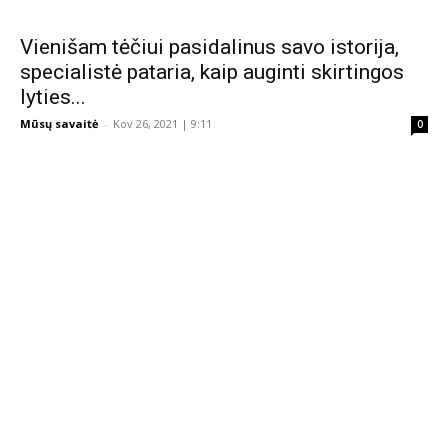
Vienišam tėčiui pasidalinus savo istorija,
specialistė pataria, kaip auginti skirtingos
lyties...
Mūsų savaitė
-
Kov 26, 2021 | 9:11
0