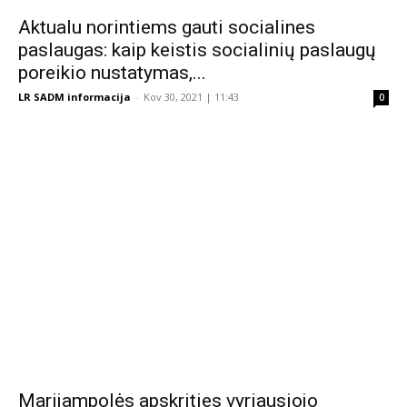
Aktualu norintiems gauti socialines
paslaugas: kaip keistis socialinių paslaugų
poreikio nustatymas,...
LR SADM informacija
-
Kov 30, 2021 | 11:43
0
Marijampolės apskrities vyriausiojo