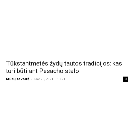
Tūkstantmetės žydų tautos tradicijos: kas
turi būti ant Pesacho stalo
Mūsų savaitė
-
Kov 26, 2021 | 13:21
0