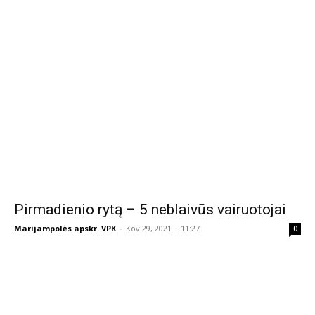
Pirmadienio rytą – 5 neblaivūs vairuotojai
Marijampolės apskr. VPK
-
Kov 29, 2021 | 11:27
0