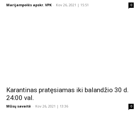
Marijampolės apskr. VPK
-
Kov 26, 2021 | 15:51
0
Karantinas pratęsiamas iki balandžio 30 d.
24:00 val.
Mūsų savaitė
-
Kov 26, 2021 | 13:36
0