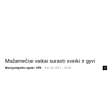
Mažamečiai vaikai surasti sveiki ir gyvi
Marijampolės apskr. VPK
-
Kov 24, 2021 | 20:44
0