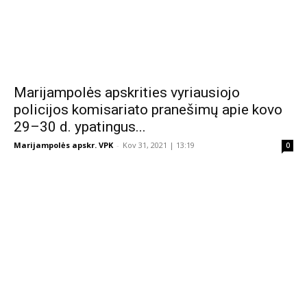
Marijampolės apskrities vyriausiojo
policijos komisariato pranešimų apie kovo
29–30 d. ypatingus...
Marijampolės apskr. VPK
-
Kov 31, 2021 | 13:19
0