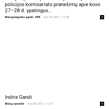
policijos komisariato pranešimų apie kovo
27–28 d. ypatingus...
Marijampolės apskr. VPK
-
Kov 29, 2021 | 11:40
0
Indira Gandi
Mūsų savaitė
-
Kov 29, 2021 | 11:31
0