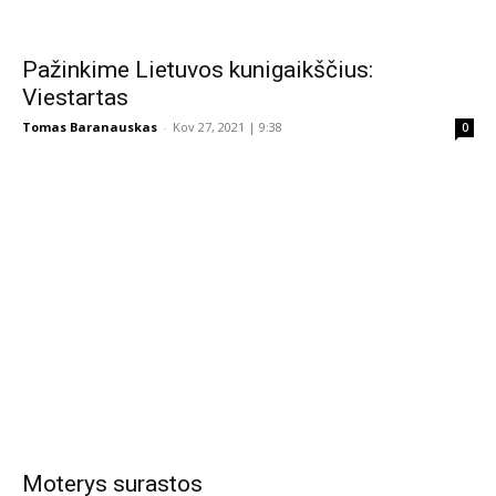
Pažinkime Lietuvos kunigaikščius:
Viestartas
Tomas Baranauskas
-
Kov 27, 2021 | 9:38
0
Moterys surastos