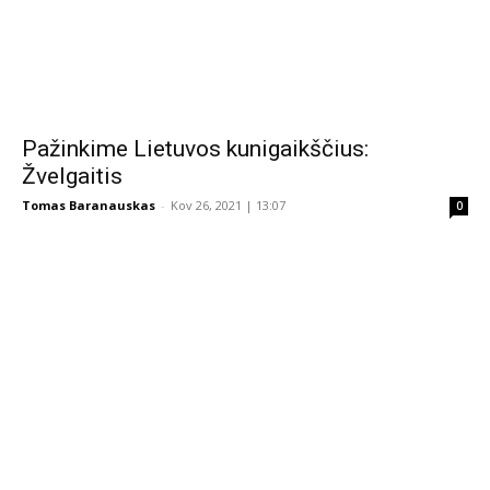
Pažinkime Lietuvos kunigaikščius:
Žvelgaitis
Tomas Baranauskas
-
Kov 26, 2021 | 13:07
0