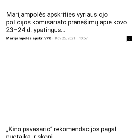
Marijampolės apskrities vyriausiojo
policijos komisariato pranešimų apie kovo
23–24 d. ypatingus...
Marijampolės apskr. VPK
-
Kov 25, 2021 | 10:57
0
„Kino pavasario“ rekomendacijos pagal
nuotaiką ir skonį