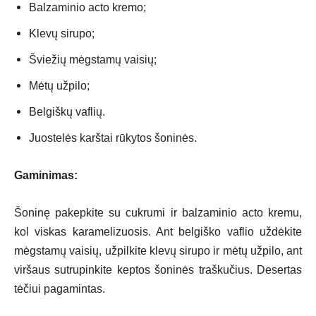
Balzaminio acto kremo;
Klevų sirupo;
Šviežių mėgstamų vaisių;
Mėtų užpilo;
Belgiškų vaflių.
Juostelės karštai rūkytos šoninės.
Gaminimas:
Šoninę pakepkite su cukrumi ir balzaminio acto kremu,
kol viskas karamelizuosis. Ant belgiško vaflio uždėkite
mėgstamų vaisių, užpilkite klevų sirupo ir mėtų užpilo, ant
viršaus sutrupinkite keptos šoninės traškučius. Desertas
tėčiui pagamintas.