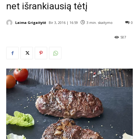
net išrankiausią tėtį
Laima Grigaitytė
Bir 3, 2016 | 16:59
3
min. skaitymo
0
507