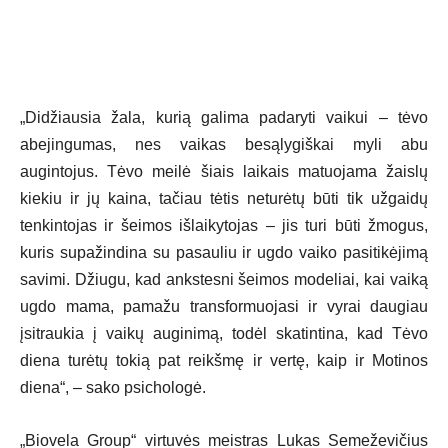
„Didžiausia žala, kurią galima padaryti vaikui – tėvo
abejingumas, nes vaikas besąlygiškai myli abu
augintojus. Tėvo meilė šiais laikais matuojama žaislų
kiekiu ir jų kaina, tačiau tėtis neturėtų būti tik užgaidų
tenkintojas ir šeimos išlaikytojas – jis turi būti žmogus,
kuris supažindina su pasauliu ir ugdo vaiko pasitikėjimą
savimi. Džiugu, kad ankstesni šeimos modeliai, kai vaiką
ugdo mama, pamažu transformuojasi ir vyrai daugiau
įsitraukia į vaikų auginimą, todėl skatintina, kad Tėvo
diena turėtų tokią pat reikšmę ir vertę, kaip ir Motinos
diena“, – sako psichologė.
„Biovela Group“ virtuvės meistras Lukas Semeževičius