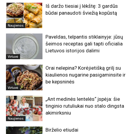
Iš daržo tiesiai į lėkštę: 3 gardūs
būdai panaudoti šviežią kopūstą
Naujienos
Paveldas, telpantis stiklainyje: jūsų
šeimos receptas gali tapti oficialia
Lietuvos istorijos dalimi
Virtuvė
Orai nelepina? Korėjietišką grilį su
kiaulienos nugarine pasigaminsite ir
be kepsninės
Virtuvė
„Ant medinės lentelės“ įspėja: šie
tinginio rutuliukai nuo stalo dingsta
akimirksniu
Naujienos
Birželio etiudai