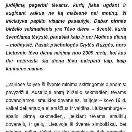
judėjimą pagerbti tėvams, kurių įtaka ugdant ir
auginant vaikus ne ką mažesnė nei motinų, ši
iniciatyva paplito visame pasaulyje. Dabar pirmas
birželio sekmadienis yra Tėvo diena – šventė, kuria
švenčiama tėvystė, panašiai kaip ir per Motinos dieną
– motinystė. Pasak psichologės Grytės Ruzgės, nors
Lietuvoje tėvo diena minima nuo 2009 metų, kol kas
dar neįprasta šią dieną tėvų palepinti taip, kaip
lepiname mamas.
„Įvairiose šalyse ši šventė minima skirtingomis dienomis:
pavyzdžiui, Austrijoje antrą birželio sekmadienį tėvams
dovanojamos smulkios dovanėlės, Italijoje – kovo 19 d.
vaikai deklamuoja eilėraščius ir vaidina, Liuksemburge –
spalio pirmą sekmadienį, įteikiant tėvams smulkių
dovanėlių ir gėlių. Lietuvoje ši šventė simboliškai, bet