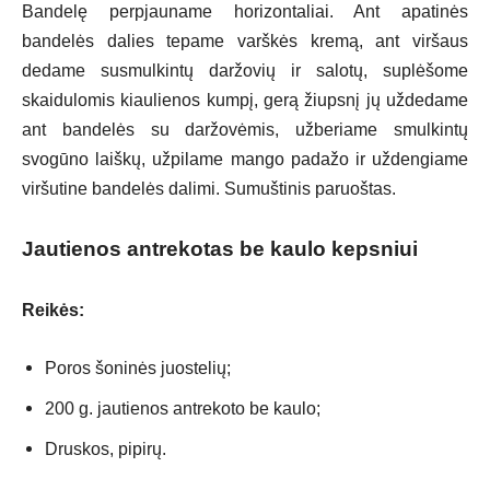
Bandelę perpjauname horizontaliai. Ant apatinės
bandelės dalies tepame varškės kremą, ant viršaus
dedame susmulkintų daržovių ir salotų, suplėšome
skaidulomis kiaulienos kumpį, gerą žiupsnį jų uždedame
ant bandelės su daržovėmis, užberiame smulkintų
svogūno laiškų, užpilame mango padažo ir uždengiame
viršutine bandelės dalimi. Sumuštinis paruoštas.
Jautienos antrekotas be kaulo kepsniui
Reikės:
Poros šoninės juostelių;
200 g. jautienos antrekoto be kaulo;
Druskos, pipirų.