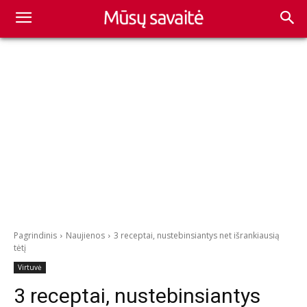
Pagrindinis
Naujienos
3 receptai, nustebinsiantys net išrankiausią
tėtį
Virtuvė
3 receptai, nustebinsiantys