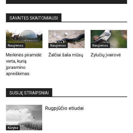
SAVAITĖS SKAITOMIAUSI
Naujienos
Naujienos
Naujienos
Merkinės piramidė:
Žalčiai šalia mūsų
Zylučių įvairovė
vieta, kurią
įprasmino
apreiškimas
SUSIJĘ STRAIPSNIAI
Rugpjūčio etiudai
Kūryba