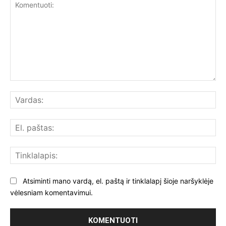
Komentuoti:
Var
El.
paš
Tin
Atsiminti mano vardą, el. paštą ir tinklalapį šioje naršyklėje
vėlesniam komentavimui.