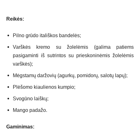
Reikės:
Pilno grūdo itališkos bandelės;
Varškės kremo su žolelėmis (galima patiems
pasigaminti iš sutrintos su prieskoninėmis žolelėmis
varškės);
Mėgstamų daržovių (agurkų, pomidorų, salotų lapų);
Plėšomo kiaulienos kumpio;
Svogūno laiškų;
Mango padažo.
Gaminimas: