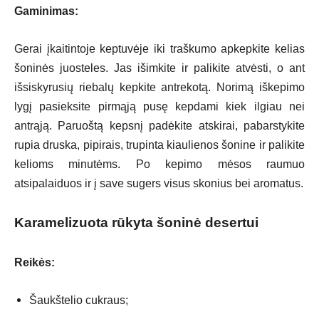
Gaminimas:
Gerai įkaitintoje keptuvėje iki traškumo apkepkite kelias
šoninės juosteles. Jas išimkite ir palikite atvėsti, o ant
išsiskyrusių riebalų kepkite antrekotą. Norimą iškepimo
lygį pasieksite pirmąją pusę kepdami kiek ilgiau nei
antrąją. Paruoštą kepsnį padėkite atskirai, pabarstykite
rupia druska, pipirais, trupinta kiaulienos šonine ir palikite
kelioms minutėms. Po kepimo mėsos raumuo
atsipalaiduos ir į save sugers visus skonius bei aromatus.
Karamelizuota rūkyta šoninė desertui
Reikės:
Šaukštelio cukraus;