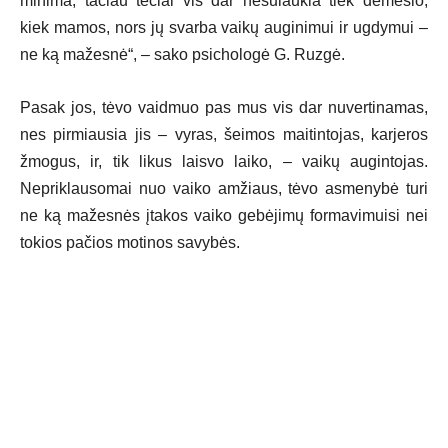
minima, tačiau tėčiai vis dar nesulaukia tiek dėmesio,
kiek mamos, nors jų svarba vaikų auginimui ir ugdymui –
ne ką mažesnė“, – sako psichologė G. Ruzgė.
Pasak jos, tėvo vaidmuo pas mus vis dar nuvertinamas,
nes pirmiausia jis – vyras, šeimos maitintojas, karjeros
žmogus, ir, tik likus laisvo laiko, – vaikų augintojas.
Nepriklausomai nuo vaiko amžiaus, tėvo asmenybė turi
ne ką mažesnės įtakos vaiko gebėjimų formavimuisi nei
tokios pačios motinos savybės.