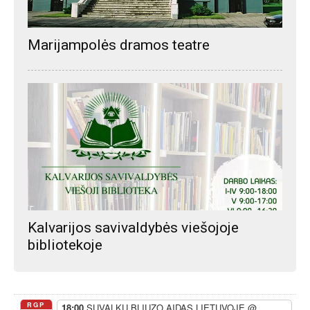
Marijampolės dramos teatre
Kalvarijos savivaldybės viešojoje
bibliotekoje
RGP
18:00
SUVALKŲ BLIUZO AIDAS LIETUVOJE
@