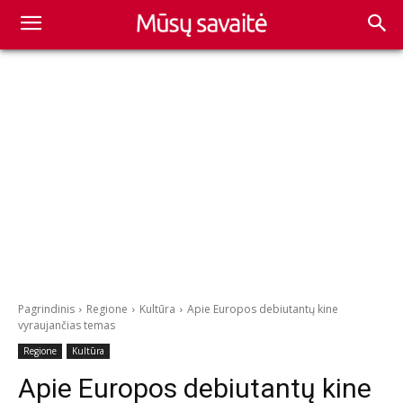
Pagrindinis
Regione
Kultūra
Apie Europos debiutantų kine
vyraujančias temas
Regione
Kultūra
Apie Europos debiutantų kine