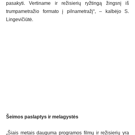
pasakyti. Vertiname ir režisierių ryžtingą žingsnį iš
trumpametražio formato į pilnametražį“, – kalbėjo S.
Lingevičiūtė.
Šeimos paslaptys ir melagystės
„Šiais metais dauguma programos filmų ir režisierių yra