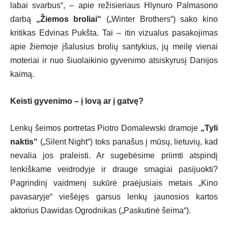
labai svarbus“, – apie režisieriaus Hlynuro Palmasono
darbą
„Žiemos broliai“
(„Winter Brothers“) sako kino
kritikas Edvinas Pukšta. Tai – itin vizualus pasakojimas
apie žiemoje įšalusius brolių santykius, jų meilę vienai
moteriai ir nuo šiuolaikinio gyvenimo atsiskyrusį Danijos
kaimą.
Keisti gyvenimo – į lovą ar į gatvę?
Lenkų šeimos portretas Piotro Domalewski dramoje
„Tyli
naktis“
(„Silent Night“) toks panašus į mūsų, lietuvių, kad
nevalia jos praleisti. Ar sugebėsime priimti atspindį
lenkiškame veidrodyje ir drauge smagiai pasijuokti?
Pagrindinį vaidmenį sukūrė praėjusiais metais „Kino
pavasaryje“ viešėjęs garsus lenkų jaunosios kartos
aktorius Dawidas Ogrodnikas („Paskutinė šeima“).