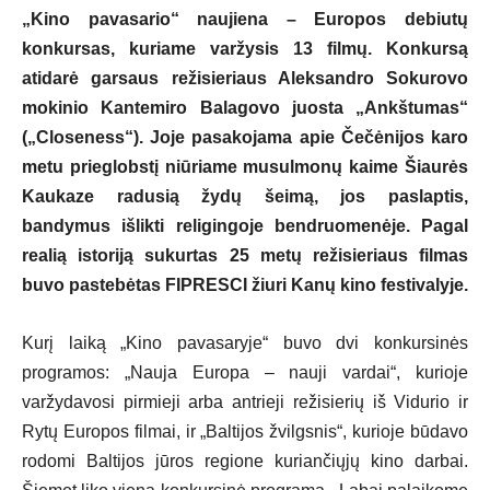
„Kino pavasario“ naujiena – Europos debiutų
konkursas, kuriame varžysis 13 filmų. Konkursą
atidarė garsaus režisieriaus Aleksandro Sokurovo
mokinio Kantemiro Balagovo juosta „Ankštumas“
(„Closeness“). Joje pasakojama apie Čečėnijos karo
metu prieglobstį niūriame musulmonų kaime Šiaurės
Kaukaze radusią žydų šeimą, jos paslaptis,
bandymus išlikti religingoje bendruomenėje. Pagal
realią istoriją sukurtas 25 metų režisieriaus filmas
buvo pastebėtas FIPRESCI žiuri Kanų kino festivalyje.
Kurį laiką „Kino pavasaryje“ buvo dvi konkursinės
programos: „Nauja Europa – nauji vardai“, kurioje
varžydavosi pirmieji arba antrieji režisierių iš Vidurio ir
Rytų Europos filmai, ir „Baltijos žvilgsnis“, kurioje būdavo
rodomi Baltijos jūros regione kuriančiųjų kino darbai.