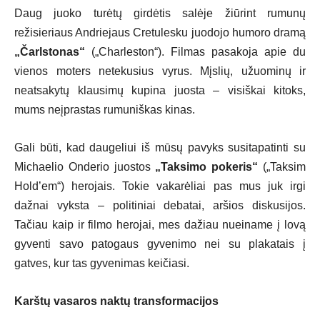
Daug juoko turėtų girdėtis salėje žiūrint rumunų
režisieriaus Andriejaus Cretulesku juodojo humoro dramą
„Čarlstonas“
(„Charleston“). Filmas pasakoja apie du
vienos moters netekusius vyrus. Mįslių, užuominų ir
neatsakytų klausimų kupina juosta – visiškai kitoks,
mums neįprastas rumuniškas kinas.
Gali būti, kad daugeliui iš mūsų pavyks susitapatinti su
Michaelio Onderio juostos
„Taksimo pokeris“
(„Taksim
Hold’em“) herojais. Tokie vakarėliai pas mus juk irgi
dažnai vyksta – politiniai debatai, aršios diskusijos.
Tačiau kaip ir filmo herojai, mes dažiau nueiname į lovą
gyventi savo patogaus gyvenimo nei su plakatais į
gatves, kur tas gyvenimas keičiasi.
Karštų vasaros naktų transformacijos