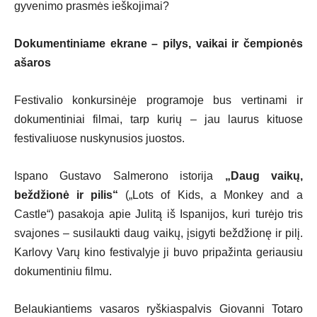
gyvenimo prasmės ieškojimai?
Dokumentiniame ekrane – pilys, vaikai ir čempionės
ašaros
Festivalio konkursinėje programoje bus vertinami ir
dokumentiniai filmai, tarp kurių – jau laurus kituose
festivaliuose nuskynusios juostos.
Ispano Gustavo Salmerono istorija
„Daug vaikų,
beždžionė ir pilis“
(„Lots of Kids, a Monkey and a
Castle“) pasakoja apie Julitą iš Ispanijos, kuri turėjo tris
svajones – susilaukti daug vaikų, įsigyti beždžionę ir pilį.
Karlovy Varų kino festivalyje ji buvo pripažinta geriausiu
dokumentiniu filmu.
Belaukiantiems vasaros ryškiaspalvis Giovanni Totaro