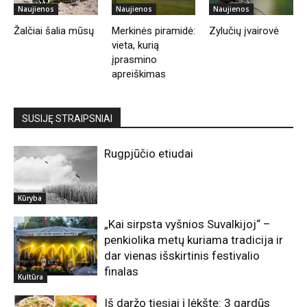
Naujienos
Naujienos
Naujienos
Žalčiai šalia mūsų
Merkinės piramidė:
Zylučių įvairovė
vieta, kurią
įprasmino
apreiškimas
SUSIJĘ STRAIPSNIAI
Rugpjūčio etiudai
Kūryba
„Kai sirpsta vyšnios Suvalkijoj“ –
penkiolika metų kuriama tradicija ir
dar vienas išskirtinis festivalio
finalas
Kultūra
Iš daržo tiesiai į lėkštę: 3 gardūs