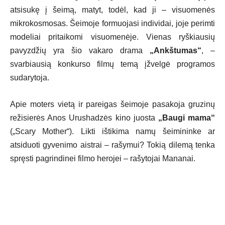
atsisukę į šeimą, matyt, todėl, kad ji – visuomenės
mikrokosmosas. Šeimoje formuojasi individai, joje perimti
modeliai pritaikomi visuomenėje. Vienas ryškiausių
pavyzdžių yra šio vakaro drama
„Ankštumas“
, –
svarbiausią konkurso filmų temą įžvelgė programos
sudarytoja.
Apie moters vietą ir pareigas šeimoje pasakoja gruzinų
režisierės Anos Urushadzės kino juosta
„Baugi mama“
(„Scary Mother“). Likti ištikima namų šeimininke ar
atsiduoti gyvenimo aistrai – rašymui? Tokią dilemą tenka
spręsti pagrindinei filmo herojei – rašytojai Mananai.