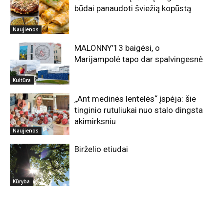
būdai panaudoti šviežią kopūstą
Naujienos
MALONNY’13 baigėsi, o
Marijampolė tapo dar spalvingesnė
Kultūra
„Ant medinės lentelės“ įspėja: šie
tinginio rutuliukai nuo stalo dingsta
akimirksniu
Naujienos
Birželio etiudai
Kūryba