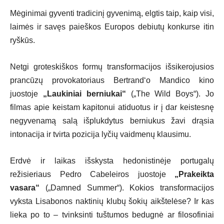
Mėginimai gyventi tradicinį gyvenimą, elgtis taip, kaip visi,
laimės ir savęs paieškos Europos debiutų konkurse itin
ryškūs.
Netgi groteskiškos formų transformacijos išsikerojusios
prancūzų provokatoriaus Bertrand‘o Mandico kino
juostoje
„Laukiniai berniukai“
(„The Wild Boys“). Jo
filmas apie keistam kapitonui atiduotus ir į dar keistesnę
negyvenamą salą išplukdytus berniukus žavi drąsia
intonacija ir tvirta pozicija lyčių vaidmenų klausimu.
Erdvė ir laikas išskysta hedonistinėje portugalų
režisieriaus Pedro Cabeleiros juostoje
„Prakeikta
vasara“
(„Damned Summer“). Kokios transformacijos
vyksta Lisabonos naktinių klubų šokių aikštelėse? Ir kas
lieka po to – tvinksinti tuštumos bedugnė ar filosofiniai