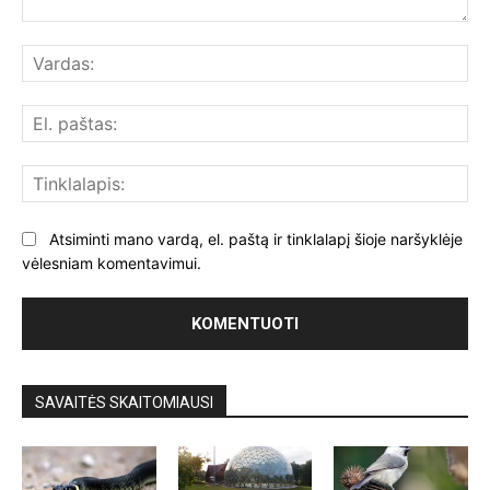
Komentuoti:
Var
El.
paš
Tin
Atsiminti mano vardą, el. paštą ir tinklalapį šioje naršyklėje
vėlesniam komentavimui.
SAVAITĖS SKAITOMIAUSI