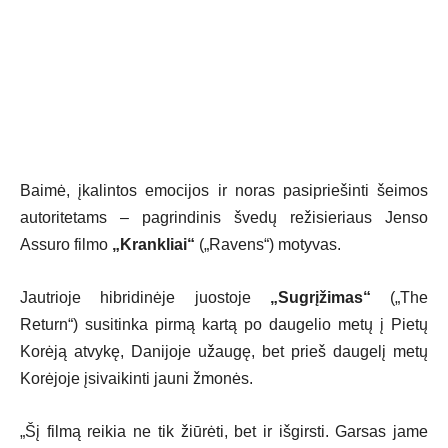
Baimė, įkalintos emocijos ir noras pasipriešinti šeimos
autoritetams – pagrindinis švedų režisieriaus Jenso
Assuro filmo
„Krankliai“
(„Ravens“) motyvas.
Jautrioje hibridinėje juostoje
„Sugrįžimas“
(„The
Return“) susitinka pirmą kartą po daugelio metų į Pietų
Korėją atvykę, Danijoje užaugę, bet prieš daugelį metų
Korėjoje įsivaikinti jauni žmonės.
„Šį filmą reikia ne tik žiūrėti, bet ir išgirsti. Garsas jame