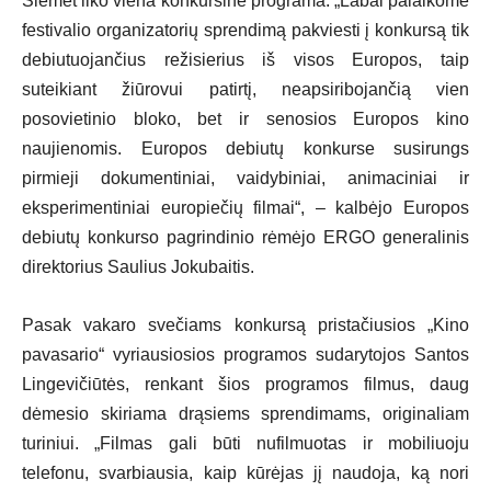
Šiemet liko viena konkursinė programa. „Labai palaikome
festivalio organizatorių sprendimą pakviesti į konkursą tik
debiutuojančius režisierius iš visos Europos, taip
suteikiant žiūrovui patirtį, neapsiribojančią vien
posovietinio bloko, bet ir senosios Europos kino
naujienomis. Europos debiutų konkurse susirungs
pirmieji dokumentiniai, vaidybiniai, animaciniai ir
eksperimentiniai europiečių filmai“, – kalbėjo Europos
debiutų konkurso pagrindinio rėmėjo ERGO generalinis
direktorius Saulius Jokubaitis.
Pasak vakaro svečiams konkursą pristačiusios „Kino
pavasario“ vyriausiosios programos sudarytojos Santos
Lingevičiūtės, renkant šios programos filmus, daug
dėmesio skiriama drąsiems sprendimams, originaliam
turiniui. „Filmas gali būti nufilmuotas ir mobiliuoju
telefonu, svarbiausia, kaip kūrėjas jį naudoja, ką nori