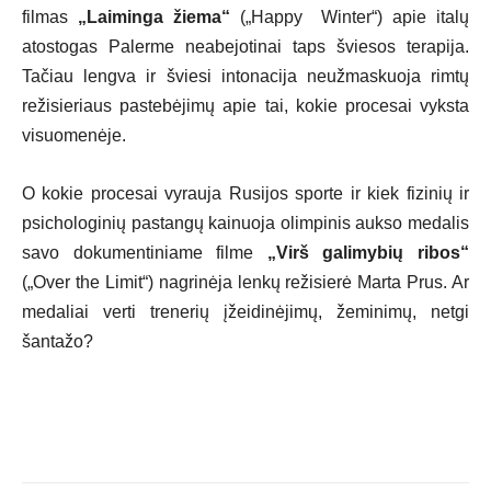
filmas
„Laiminga žiema“
(„Happy Winter“) apie italų
atostogas Palerme neabejotinai taps šviesos terapija.
Tačiau lengva ir šviesi intonacija neužmaskuoja rimtų
režisieriaus pastebėjimų apie tai, kokie procesai vyksta
visuomenėje.
O kokie procesai vyrauja Rusijos sporte ir kiek fizinių ir
psichologinių pastangų kainuoja olimpinis aukso medalis
savo dokumentiniame filme
„Virš galimybių ribos“
(„Over the Limit“) nagrinėja lenkų režisierė Marta Prus. Ar
medaliai verti trenerių įžeidinėjimų, žeminimų, netgi
šantažo?