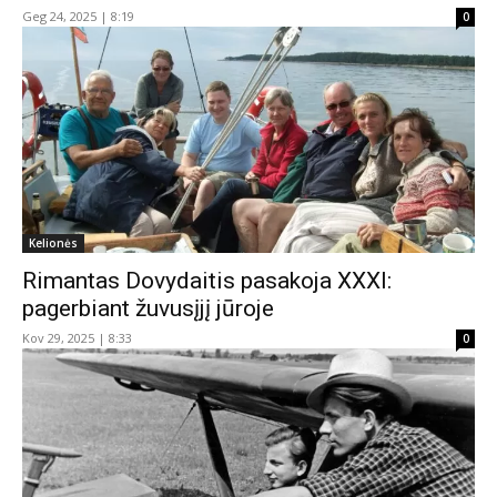
Geg 24, 2025 | 8:19
0
Kelionės
Rimantas Dovydaitis pasakoja XXXI:
pagerbiant žuvusįjį jūroje
Kov 29, 2025 | 8:33
0