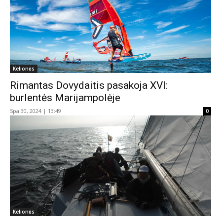
Kelionės
Rimantas Dovydaitis pasakoja XVI:
burlentės Marijampolėje
Spa 30, 2024 | 13:49
0
Kelionės