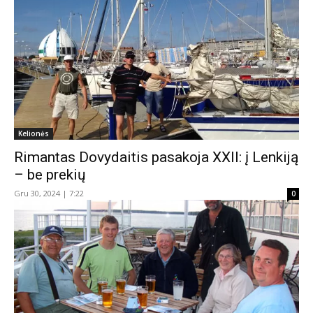
Kelionės
Rimantas Dovydaitis pasakoja XXII: į Lenkiją
– be prekių
Gru 30, 2024 | 7:22
0