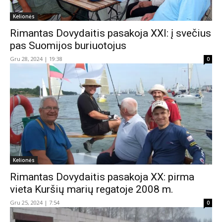
Kelionės
Rimantas Dovydaitis pasakoja XXI: į svečius
pas Suomijos buriuotojus
Gru 28, 2024 | 19:38
0
Kelionės
Rimantas Dovydaitis pasakoja XX: pirma
vieta Kuršių marių regatoje 2008 m.
Gru 25, 2024 | 7:54
0