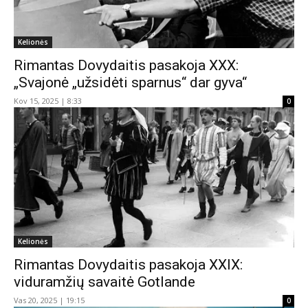
Kelionės
Rimantas Dovydaitis pasakoja XXX:
„Svajonė „užsidėti sparnus“ dar gyva“
Kov 15, 2025 | 8:33
0
Kelionės
Rimantas Dovydaitis pasakoja XXIX:
viduramžių savaitė Gotlande
Vas 20, 2025 | 19:15
0