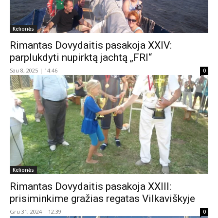
Kelionės
Rimantas Dovydaitis pasakoja XXIV:
parplukdyti nupirktą jachtą „FRI“
Sau 8, 2025 | 14:46
0
Kelionės
Rimantas Dovydaitis pasakoja XXIII:
prisiminkime gražias regatas Vilkaviškyje
Gru 31, 2024 | 12:39
0