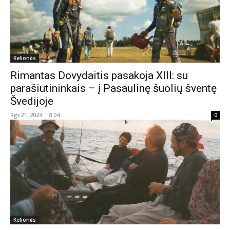
Kelionės
Rimantas Dovydaitis pasakoja XIII: su
parašiutininkais – į Pasaulinę šuolių šventę
Švedijoje
Rgs 21, 2024 | 8:04
0
Kelionės