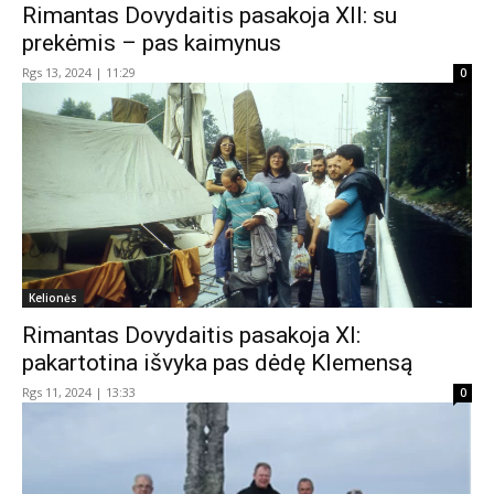
Rimantas Dovydaitis pasakoja XII: su
prekėmis – pas kaimynus
Rgs 13, 2024 | 11:29
0
Kelionės
Rimantas Dovydaitis pasakoja XI:
pakartotina išvyka pas dėdę Klemensą
Rgs 11, 2024 | 13:33
0