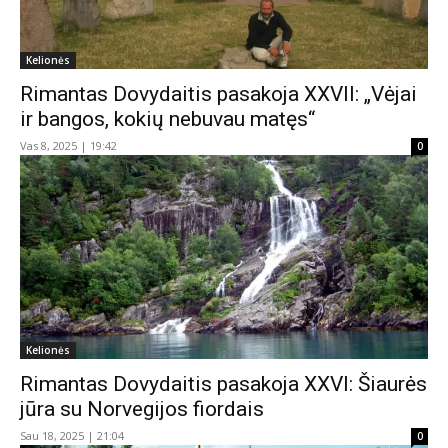
Kelionės
Rimantas Dovydaitis pasakoja XXVII: „Vėjai
ir bangos, kokių nebuvau matęs“
Vas 8, 2025 | 19:42
0
Kelionės
Rimantas Dovydaitis pasakoja XXVI: Šiaurės
jūra su Norvegijos fiordais
Sau 18, 2025 | 21:04
0