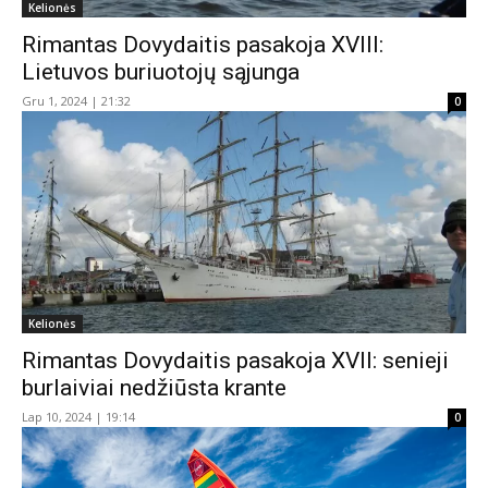
Kelionės
Rimantas Dovydaitis pasakoja XVIII:
Lietuvos buriuotojų sąjunga
Gru 1, 2024 | 21:32
0
Kelionės
Rimantas Dovydaitis pasakoja XVII: senieji
burlaiviai nedžiūsta krante
Lap 10, 2024 | 19:14
0