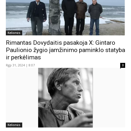
Kelionės
Rimantas Dovydaitis pasakoja X: Gintaro
Paulionio žygio įamžinimo paminklo statyba
ir perkėlimas
Rgp 31, 2024 | 8:07
0
Kelionės