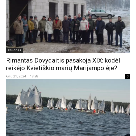
Kelionės
Rimantas Dovydaitis pasakoja XIX: kodėl
reikėjo Kvietiškio marių Marijampolėje?
Gru 21, 2024 | 18:28
0