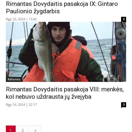
Rimantas Dovydaitis pasakoja IX: Gintaro
Paulionio žygdarbis
Rgp 26, 2024 | 15:42
0
Kelionės
Rimantas Dovydaitis pasakoja VIII: menkės,
kol nebuvo uždrausta jų žvejyba
Rgp 16, 2024 | 22:17
0
1
2