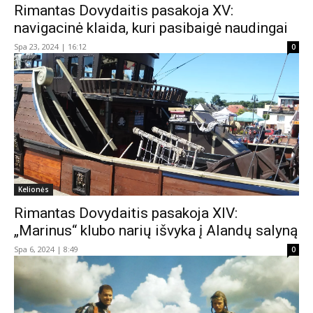
Rimantas Dovydaitis pasakoja XV:
navigacinė klaida, kuri pasibaigė naudingai
Spa 23, 2024 | 16:12
0
Kelionės
Rimantas Dovydaitis pasakoja XIV:
„Marinus“ klubo narių išvyka į Alandų salyną
Spa 6, 2024 | 8:49
0