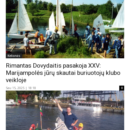
Kelionės
Rimantas Dovydaitis pasakoja XXV:
Marijampolės jūrų skautai buriuotojų klubo
veikloje
Sau 15, 2025 | 18:18
0