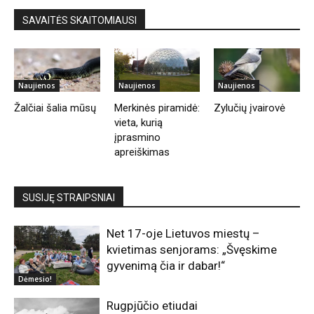
SAVAITĖS SKAITOMIAUSI
Naujienos
Naujienos
Naujienos
Žalčiai šalia mūsų
Merkinės piramidė:
Zylučių įvairovė
vieta, kurią
įprasmino
apreiškimas
SUSIJĘ STRAIPSNIAI
Net 17-oje Lietuvos miestų –
kvietimas senjorams: „Švęskime
gyvenimą čia ir dabar!“
Dėmesio!
Rugpjūčio etiudai