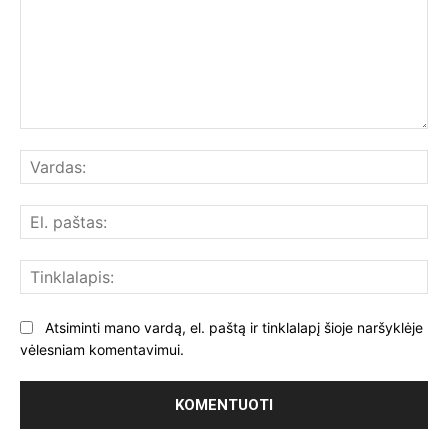
Komentuoti:
Var
El.
paš
Tin
Atsiminti mano vardą, el. paštą ir tinklalapį šioje naršyklėje
vėlesniam komentavimui.