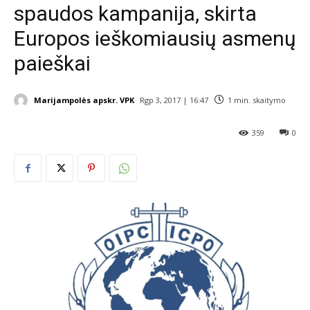
spaudos kampanija, skirta
Europos ieškomiausių asmenų
paieškai
Marijampolės apskr. VPK
Rgp 3, 2017 | 16:47
1
min. skaitymo
359
0