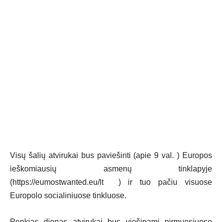
Visų šalių atvirukai bus paviešinti (apie 9 val. ) Europos
ieškomiausių asmenų tinklapyje
(https://eumostwanted.eu/lt ) ir tuo pačiu visuose
Europolo socialiniuose tinkluose.
Penkias dienas atvirukai bus viešinami pirmuosiuose