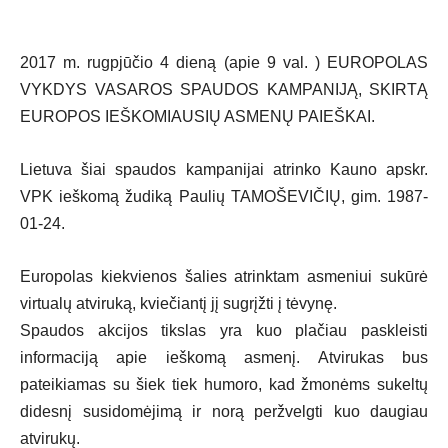
2017 m. rugpjūčio 4 dieną (apie 9 val. ) EUROPOLAS
VYKDYS VASAROS SPAUDOS KAMPANIJĄ, SKIRTĄ
EUROPOS IEŠKOMIAUSIŲ ASMENŲ PAIEŠKAI.
Lietuva šiai spaudos kampanijai atrinko Kauno apskr.
VPK ieškomą žudiką Paulių TAMOŠEVIČIŲ, gim. 1987-
01-24.
Europolas kiekvienos šalies atrinktam asmeniui sukūrė
virtualų atviruką, kviečiantį jį sugrįžti į tėvynę.
Spaudos akcijos tikslas yra kuo plačiau paskleisti
informaciją apie ieškomą asmenį. Atvirukas bus
pateikiamas su šiek tiek humoro, kad žmonėms sukeltų
didesnį susidomėjimą ir norą peržvelgti kuo daugiau
atvirukų.