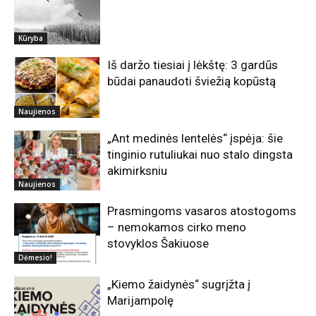
Kūryba
Iš daržo tiesiai į lėkštę: 3 gardūs
būdai panaudoti šviežią kopūstą
Naujienos
„Ant medinės lentelės“ įspėja: šie
tinginio rutuliukai nuo stalo dingsta
akimirksniu
Naujienos
Prasmingoms vasaros atostogoms
– nemokamos cirko meno
stovyklos Šakiuose
Dėmesio!
„Kiemo žaidynės“ sugrįžta į
Marijampolę