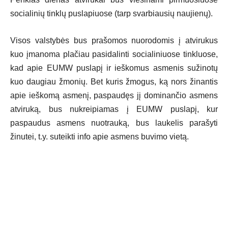
socialinių tinklų puslapiuose (tarp svarbiausių naujienų).
Visos valstybės bus prašomos nuorodomis į atvirukus
kuo įmanoma plačiau pasidalinti socialiniuose tinkluose,
kad apie EUMW puslapį ir ieškomus asmenis sužinotų
kuo daugiau žmonių. Bet kuris žmogus, ką nors žinantis
apie ieškomą asmenį, paspaudęs jį dominančio asmens
atviruką, bus nukreipiamas į EUMW puslapį, kur
paspaudus asmens nuotrauką, bus laukelis parašyti
žinutei, t.y. suteikti info apie asmens buvimo vietą.