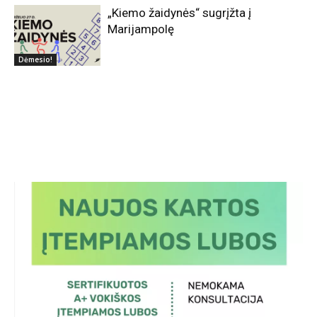
„Kiemo žaidynės“ sugrįžta į
Marijampolę
Dėmesio!