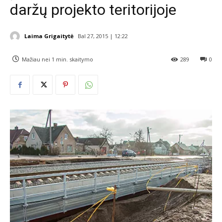
daržų projekto teritorijoje
Laima Grigaitytė
Bal 27, 2015 | 12:22
Mažiau nei 1
min. skaitymo
289
0