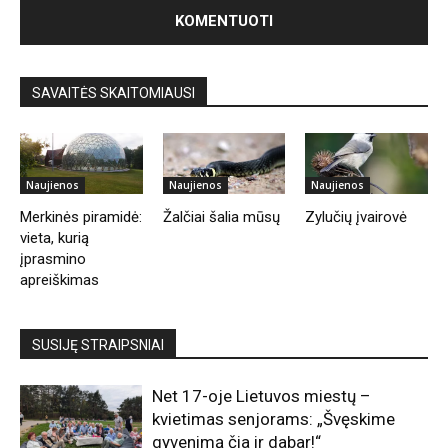
SAVAITĖS SKAITOMIAUSI
Naujienos
Naujienos
Naujienos
Merkinės piramidė:
Žalčiai šalia mūsų
Zylučių įvairovė
vieta, kurią
įprasmino
apreiškimas
SUSIJĘ STRAIPSNIAI
Net 17-oje Lietuvos miestų –
kvietimas senjorams: „Švęskime
gyvenimą čia ir dabar!“