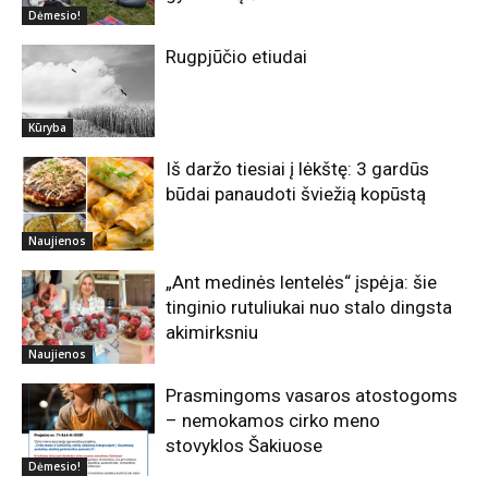
Dėmesio!
Rugpjūčio etiudai
Kūryba
Iš daržo tiesiai į lėkštę: 3 gardūs
būdai panaudoti šviežią kopūstą
Naujienos
„Ant medinės lentelės“ įspėja: šie
tinginio rutuliukai nuo stalo dingsta
akimirksniu
Naujienos
Prasmingoms vasaros atostogoms
– nemokamos cirko meno
stovyklos Šakiuose
Dėmesio!