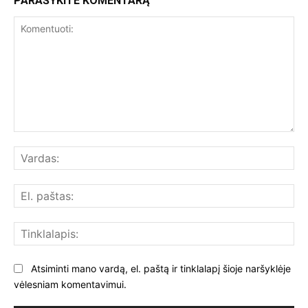
PARAŠYKITE KOMENTARĄ
Komentuoti:
Var
El.
paš
Tin
Atsiminti mano vardą, el. paštą ir tinklalapį šioje naršyklėje
vėlesniam komentavimui.