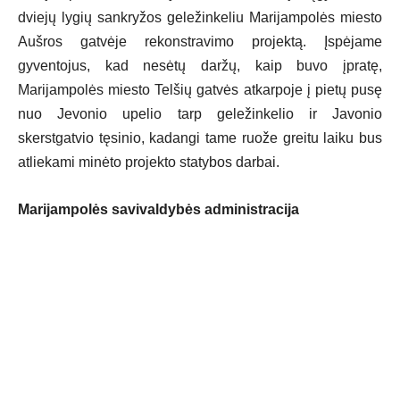
dviejų lygių sankryžos geležinkeliu Marijampolės miesto
Aušros gatvėje rekonstravimo projektą. Įspėjame
gyventojus, kad nesėtų daržų, kaip buvo įpratę,
Marijampolės miesto Telšių gatvės atkarpoje į pietų pusę
nuo Jevonio upelio tarp geležinkelio ir Javonio
skerstgatvio tęsinio, kadangi tame ruože greitu laiku bus
atliekami minėto projekto statybos darbai.
Marijampolės savivaldybės administracija