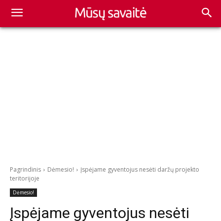
Pagrindinis
Dėmesio!
Įspėjame gyventojus nesėti daržų projekto
teritorijoje
Dėmesio!
Įspėjame gyventojus nesėti