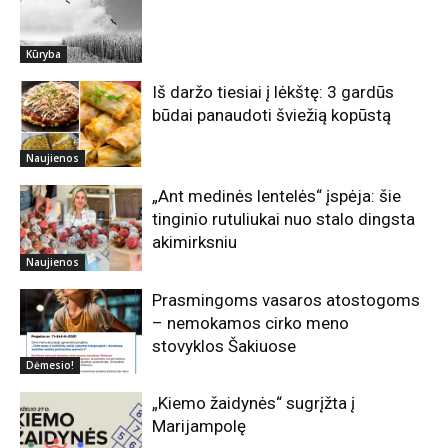
Kūryba
Iš daržo tiesiai į lėkštę: 3 gardūs
būdai panaudoti šviežią kopūstą
Naujienos
„Ant medinės lentelės“ įspėja: šie
tinginio rutuliukai nuo stalo dingsta
akimirksniu
Naujienos
Prasmingoms vasaros atostogoms
– nemokamos cirko meno
stovyklos Šakiuose
Dėmesio!
„Kiemo žaidynės“ sugrįžta į
Marijampolę