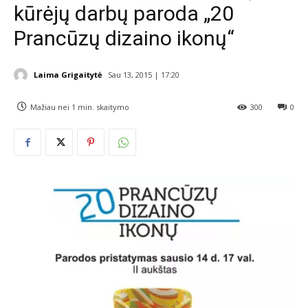
kūrėjų darbų paroda „20
Prancūzų dizaino ikonų“
Laima Grigaitytė
Sau 13, 2015 | 17:20
Mažiau nei 1
min. skaitymo
300
0