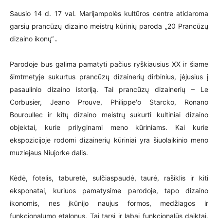
Sausio 14 d. 17 val. Marijampolės kultūros centre atidaroma
garsių prancūzų dizaino meistrų kūrinių paroda „20 Prancūzų
dizaino ikonų“
.
Parodoje bus galima pamatyti pačius ryškiausius XX ir šiame
šimtmetyje sukurtus prancūzų dizainerių dirbinius, įėjusius į
pasaulinio dizaino istoriją. Tai prancūzų dizainerių – Le
Corbusier, Jeano Prouve, Philippe'o Starcko, Ronano
Bouroullec ir kitų dizaino meistrų sukurti kultiniai dizaino
objektai, kurie prilyginami meno kūriniams. Kai kurie
ekspozicijoje rodomi dizainerių kūriniai yra šiuolaikinio meno
muziejaus Niujorke dalis.
Kėdė, fotelis, taburetė, sulčiaspaudė, taurė, rašiklis ir kiti
eksponatai, kuriuos pamatysime parodoje, tapo dizaino
ikonomis, nes įkūnijo naujus formos, medžiagos ir
funkcionalumo etalonus. Tai tarsi ir labai funkcionalūs daiktai,