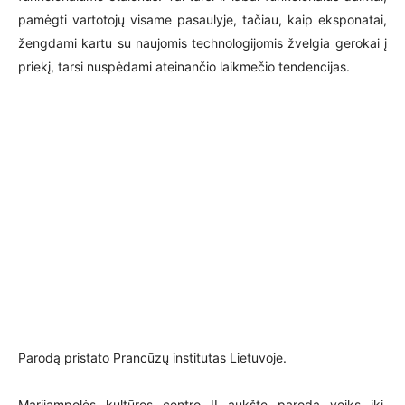
pamėgti vartotojų visame pasaulyje, tačiau, kaip eksponatai,
žengdami kartu su naujomis technologijomis žvelgia gerokai į
priekį, tarsi nuspėdami ateinančio laikmečio tendencijas.
Parodą pristato Prancūzų institutas Lietuvoje.
Marijampolės kultūros centro II aukšte paroda veiks iki