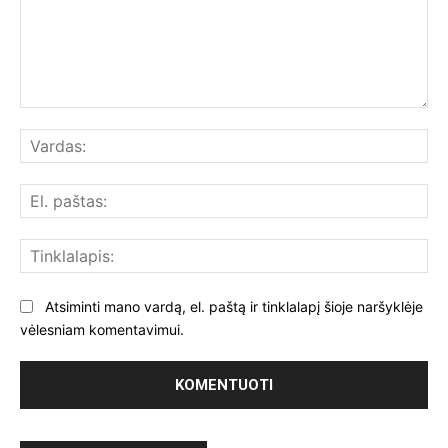
Komentuoti:
Var
El.
paš
Tin
Atsiminti mano vardą, el. paštą ir tinklalapį šioje naršyklėje
vėlesniam komentavimui.