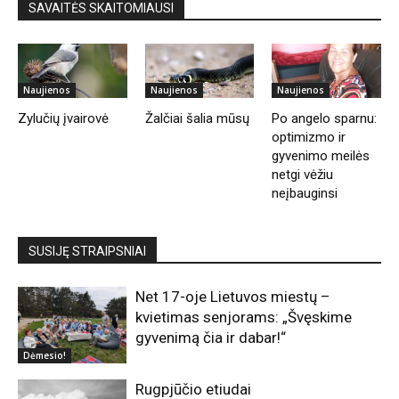
SAVAITĖS SKAITOMIAUSI
Naujienos
Naujienos
Naujienos
Zylučių įvairovė
Žalčiai šalia mūsų
Po angelo sparnu:
optimizmo ir
gyvenimo meilės
netgi vėžiu
neįbauginsi
SUSIJĘ STRAIPSNIAI
Net 17-oje Lietuvos miestų –
kvietimas senjorams: „Švęskime
gyvenimą čia ir dabar!“
Dėmesio!
Rugpjūčio etiudai