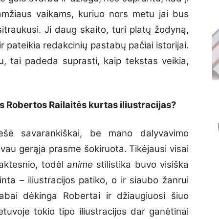
o amžiaus vaikams, kuriuo nors metu jai bus
itraukusi. Ji daug skaito, turi platų žodyną,
ir pateikia redakcinių pastabų pačiai istorijai.
, tai padeda suprasti, kaip tekstas veikia,
Robertos Railaitės kurtas iliustracijas?
piešė savarankiškai, be mano dalyvavimo
au gerąja prasme šokiruota. Tikėjausi visai
raktesnio, todėl
anime
stilistika buvo visiška
a – iliustracijos patiko, o ir siaubo žanrui
labai dėkinga Robertai ir džiaugiuosi šiuo
voje tokio tipo iliustracijos dar ganėtinai