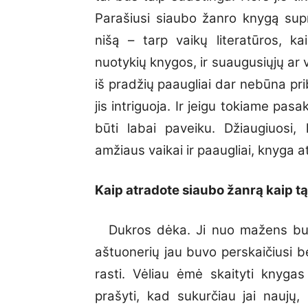
Parašiusi siaubo žanro knygą supr
nišą – tarp vaikų literatūros, ka
nuotykių knygos, ir suaugusiųjų a
iš pradžių paaugliai dar nebūna pri
jis intriguoja. Ir jeigu tokiame pas
būti labai paveiku. Džiaugiuosi, 
amžiaus vaikai ir paaugliai, knyga a
Kaip atradote siaubo žanrą kaip t
Dukros dėka. Ji nuo mažens bu
aštuonerių jau buvo perskaičiusi b
rasti. Vėliau ėmė skaityti knyga
prašyti, kad sukurčiau jai naujų,