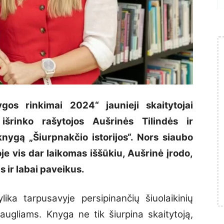
gos rinkimai 2024“ jaunieji skaitytojai
 išrinko rašytojos Aušrinės Tilindės ir
 knygą „Šiurpnakčio istorijos“. Nors siaubo
oje vis dar laikomas iššūkiu, Aušrinė įrodo,
s ir labai paveikus.
ylika tarpusavyje persipinančių šiuolaikinių
ugliams. Knyga ne tik šiurpina skaitytoją,