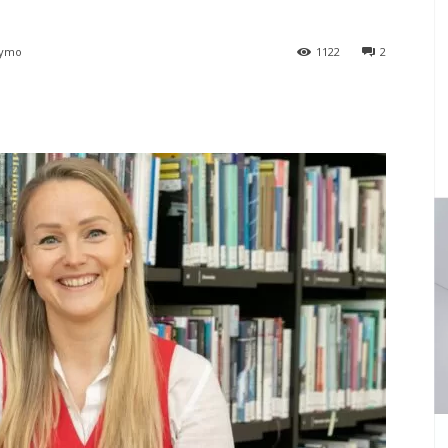
tymo
1122
2