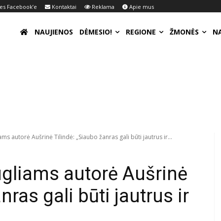
s Facebook’e
Kontaktai
Reklama
Apie mus
NAUJIENOS
DĖMESIO!
REGIONE
ŽMONĖS
N
s autorė Aušrinė Tilindė: „Siaubo žanras gali būti jautrus ir...
gliams autorė Aušrinė
nras gali būti jautrus ir