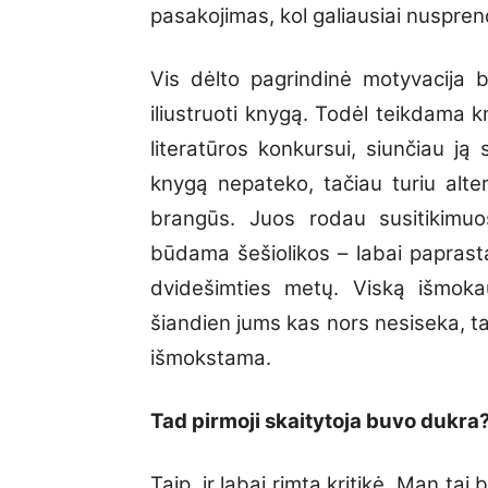
pasakojimas, kol galiausiai nuspren
Vis dėlto pagrindinė motyvacija 
iliustruoti knygą. Todėl teikdama kn
literatūros konkursui, siunčiau ją s
knygą nepateko, tačiau turiu alte
brangūs. Juos rodau susitikimuos
būdama šešiolikos – labai paprastai
dvidešimties metų. Viską išmoka
šiandien jums kas nors nesiseka, ta
išmokstama.
Tad pirmoji skaitytoja buvo dukra?
Taip, ir labai rimta kritikė. Man tai