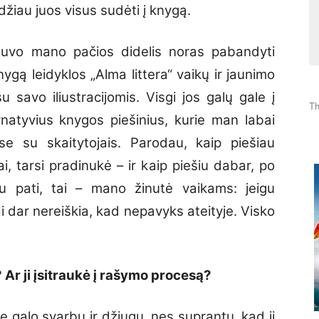
džiau juos visus sudėti į knygą.
buvo mano pačios didelis noras pabandyti
ygą leidyklos „Alma littera“ vaikų ir jaunimo
u savo iliustracijomis. Visgi jos galų gale į
Th
rnatyvius knygos piešinius, kurie man labai
e su skaitytojais. Parodau, kaip piešiau
, tarsi pradinukė – ir kaip piešiu dabar, po
u pati, tai – mano žinutė vaikams: jeigu
i dar nereiškia, kad nepavyks ateityje. Visko
 Ar ji įsitraukė į rašymo procesą?
 be galo svarbu ir džiugu, nes suprantu, kad ji