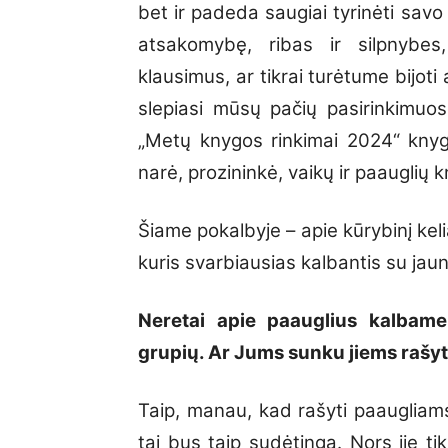
bet ir padeda saugiai tyrinėti savo
atsakomybę, ribas ir silpnybes,
klausimus, ar tikrai turėtume bijoti
slepiasi mūsų pačių pasirinkimuos
„Metų knygos rinkimai 2024“ knyg
narė, prozininkė, vaikų ir paauglių 
Šiame pokalbyje – apie kūrybinį keli
kuris svarbiausias kalbantis su jauna
Neretai apie paauglius kalbame 
grupių. Ar Jums sunku jiems rašyt
Taip, manau, kad rašyti paaugliams
tai bus taip sudėtinga. Nors jie tik