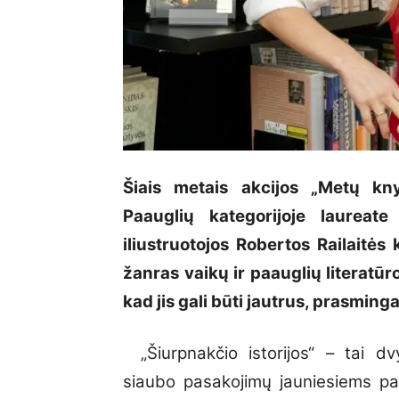
Šiais metais akcijos „Metų kny
Paauglių kategorijoje laureate
iliustruotojos Robertos Railaitės
žanras vaikų ir paauglių literatūr
kad jis gali būti jautrus, prasminga
„Šiurpnakčio istorijos“ – tai dv
siaubo pasakojimų jauniesiems paa