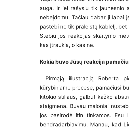
auga. Ir jei rašysiu tik jaunesni
nebeįdomu. Tačiau dabar ji labai įs
pastebi ne tik praleistą kablelį, bet 
Stebiu jos reakcijas skaitymo metu
kas įtraukia, o kas ne.
Kokia buvo Jūsų reakcija pamačius 
Pirmąją iliustraciją Roberta 
kūrybiniame procese, pamačiusi buv
kitokio stiliaus, galbūt kažko abst
staigmena. Buvau maloniai nustebint
jos pasirodė itin tinkamos. Esu 
bendradarbiavimu. Manau, kad Lietu