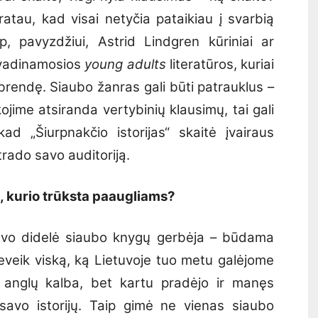
atau, kad visai netyčia pataikiau į svarbią
ip, pavyzdžiui, Astrid Lindgren kūriniai ar
r vadinamosios
young adults
literatūros, kuriai
brendę. Siaubo žanras gali būti patrauklus –
akojime atsiranda vertybinių klausimų, tai gali
kad „Šiurpnakčio istorijas“ skaitė įvairaus
trado savo auditoriją.
ą, kurio trūksta paaugliams?
vo didelė siaubo knygų gerbėja – būdama
eveik viską, ką Lietuvoje tuo metu galėjome
s anglų kalba, bet kartu pradėjo ir manęs
 savo istorijų. Taip gimė ne vienas siaubo