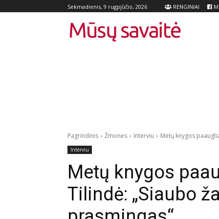
RENGINIAI
Me
Sekmadienis, 9 rugpjūčio, 2026
Pagrindinis
Žmonės
Interviu
Metų knygos paaugliam
Interviu
Metų knygos paau
Tilindė: „Siaubo ža
prasmingas“