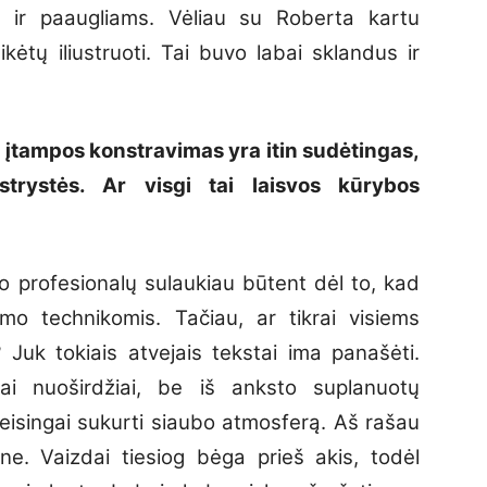
s ir paaugliams. Vėliau su Roberta kartu
ėtų iliustruoti. Tai buvo labai sklandus ir
 įtampos konstravimas yra itin sudėtingas,
istrystės. Ar visgi tai laisvos kūrybos
ko profesionalų sulaukiau būtent dėl to, kad
mo technikomis. Tačiau, ar tikrai visiems
 Juk tokiais atvejais tekstai ima panašėti.
abai nuoširdžiai, be iš anksto suplanuotų
teisingai sukurti siaubo atmosferą. Aš rašau
ine. Vaizdai tiesiog bėga prieš akis, todėl