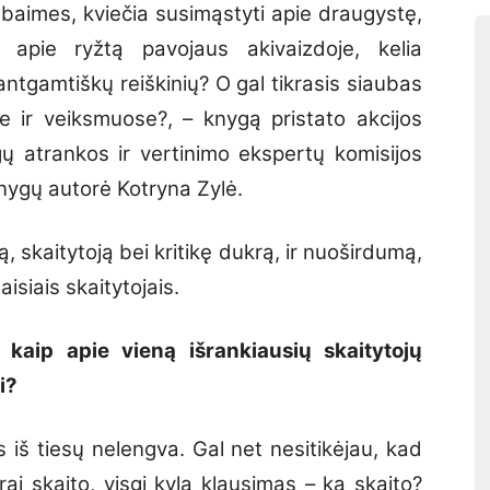
 baimes, kviečia susimąstyti apie draugystę,
 apie ryžtą pavojaus akivaizdoje, kelia
 antgamtiškų reiškinių? O gal tikrasis siaubas
e ir veiksmuose?, – knygą pristato akcijos
ų atrankos ir vertinimo ekspertų komisijos
knygų autorė Kotryna Zylė.
ą, skaitytoją bei kritikę dukrą, ir nuoširdumą,
isiais skaitytojais.
kaip apie vieną išrankiausių skaitytojų
i?
 iš tiesų nelengva. Gal net nesitikėjau, kad
rai skaito, visgi kyla klausimas – ką skaito?