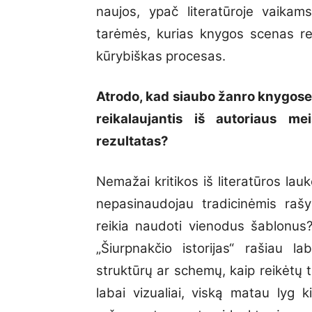
naujos, ypač literatūroje vaikam
tarėmės, kurias knygos scenas reik
kūrybiškas procesas.
Atrodo, kad siaubo žanro knygose
reikalaujantis iš autoriaus me
rezultatas?
Nemažai kritikos iš literatūros lau
nepasinaudojau tradicinėmis rašy
reikia naudoti vienodus šablonus?
„Šiurpnakčio istorijas“ rašiau l
struktūrų ar schemų, kaip reikėtų 
labai vizualiai, viską matau lyg k